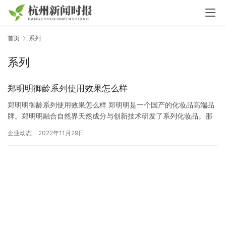
首页
系列
系列
郑明明御龄系列使用效果怎么样
郑明明御龄系列使用效果怎么样 郑明明是一个国产的化妆品高端品
牌。郑明明融合自然界天然成分与创新技术研发了系列化妆品。那
么，郑明明御龄系列的使用效果是怎么样呢? 御龄系列设有御龄微晶
企业动态
2022年11月29日
水、御龄精华液、御龄面霜三类别产品，能够做到四链路技术抗衰
老，多方面狙击初老、拯救初老。御龄系列有科研技术加持，那么
好的成分是什么，一起来看看。御龄系类主打构建四重链路科学复
配成分…