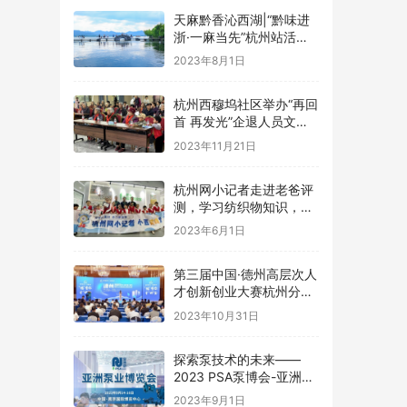
天麻黔香沁西湖|“黔味进
浙·一麻当先”杭州站活动
圆满举行！
2023年8月1日
杭州西穆坞社区举办“再回
首 再发光”企退人员文艺
汇演
2023年11月21日
杭州网小记者走进老爸评
测，学习纺织物知识，探
究感官秘密
2023年6月1日
第三届中国·德州高层次人
才创新创业大赛杭州分赛
成功举办
2023年10月31日
探索泵技术的未来——
2023 PSA泵博会-亚洲泵
业博览会 中国南京
2023年9月1日