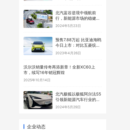
北汽蓝谷逆境中领航前
行，新能源市场的稳健舵
手
2024年5月23日
预售7.88万起 比亚迪海鸥
今日上市：对比五菱缤果
你选谁
2023年4月26日
沃尔沃销量传奇再添新章！全新XC60上
市，续写16年销冠辉煌
2025年10月14日
​北汽极狐以极狐阿尔法S5
引领新能源汽车行业的新
潮流
2024年5月29日
企业动态