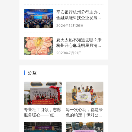
平安银行杭州分行主办，
金融赋能科技企业发展大
会在杭州圆满落地
2024年12月26日
夏天太热不知道去哪？来
杭州开心麻花明星月清凉
一夏！
2023年7月21日
公益
专业社工引领，志愿
每一次心动，都是绿
服务暖心——“红心”
色的约定｜伊对公益
暖冬日 志愿伴“童”行
圆满落幕，责任与爱
双向奔赴