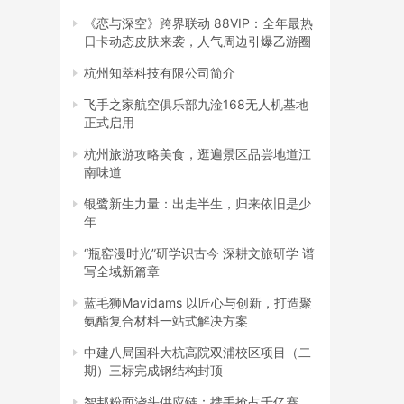
《恋与深空》跨界联动 88VIP：全年最热
日卡动态皮肤来袭，人气周边引爆乙游圈
杭州知萃科技有限公司简介
飞手之家航空俱乐部九淦168无人机基地
正式启用
杭州旅游攻略美食，逛遍景区品尝地道江
南味道
银鹭新生力量：出走半生，归来依旧是少
年
“瓶窑漫时光”研学识古今 深耕文旅研学 谱
写全域新篇章
蓝毛狮Mavidams 以匠心与创新，打造聚
氨酯复合材料一站式解决方案
中建八局国科大杭高院双浦校区项目（二
期）三标完成钢结构封顶
智邦粉面浇头供应链：携手抢占千亿赛