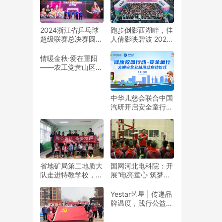
2024浙江省乒乓球
跑步倒影西湖畔，佳
超级联赛总决赛圆满
人倩影映碧波 2024
收官
杭州女子半程马拉松
靓丽开赛
情暖金秋·爱在重阳
——农工党萧山区基
层委联合萧山义桥镇
政府开展重阳公益行
动！
中华儿慈会联合中国
汽研开启安全童行公
益活动
省地矿局第二地质大
国网河北电科院：开
队走进特教学校，暖
展“电亮童心 筑梦未
春与爱同行
来”志愿活动
Yestar艺星 | 传递品
牌温度，践行公益之
美