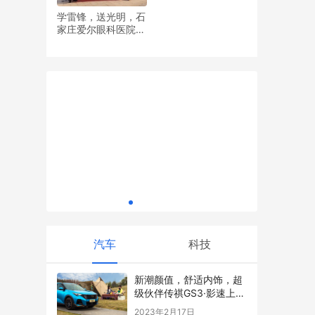
学雷锋，送光明，石
家庄爱尔眼科医院党
亲子骑行
美大2026年会暨新品发布会圆满召开擘画
支部开展眼健康义诊
健康厨房新蓝图共启智慧家居新篇章
活动
关爱流浪
“家”的温
汽车
科技
新潮颜值，舒适内饰，超
级伙伴传祺GS3·影速上线
啦！
2023年2月17日