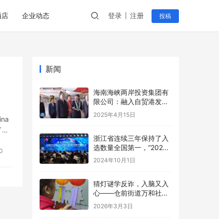
酒店
企业动态
登录
注册
投稿
新闻
海南海峡两岸投资集团有
限公司：融入自贸港发
展，共筑产业新未来
2025年4月15日
na
了解
浙江省连续三年保持了入
选数量全国第一，“2024
0
数字贸易系列评选”在杭州
2024年10月1日
发布
猜灯谜学反诈，入脑又入
心——仓前街道万和社区
开展元宵反诈主题宣传活
2026年3月3日
动