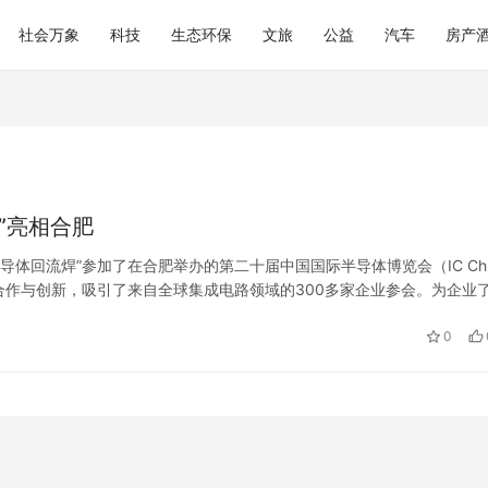
社会万象
科技
生态环保
文旅
公益
汽车
房产
”亮相合肥
“半导体回流焊”参加了在合肥举办的第二十届中国国际半导体博览会（IC Chi
业合作与创新，吸引了来自全球集成电路领域的300多家企业参会。为企业
前国内对芯片等半导体产品的需求持续上升，深入应…
0