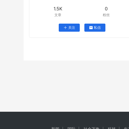
1.5K
0
文章
粉丝
关注
私信
新闻
国际
社会万象
科技
生