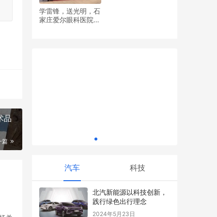
学雷锋，送光明，石
家庄爱尔眼科医院党
赋能数字
支部开展眼健康义诊
《创世界社区：硬科技创业的赋能引擎》
证经济工
活动
的了解
术品
一篇
汽车
科技
北汽新能源以科技创新，
践行绿色出行理念
2024年5月23日