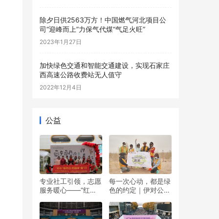
除夕日供2563万方！中国燃气河北项目公
司“迎峰而上”力保气代煤“气足火旺”
2023年1月27日
加快绿色交通和智能交通建设，实现石家庄
西高速公路收费站无人值守
2022年12月4日
公益
专业社工引领，志愿
每一次心动，都是绿
服务暖心——“红心”
色的约定｜伊对公益
暖冬日 志愿伴“童”行
圆满落幕，责任与爱
双向奔赴