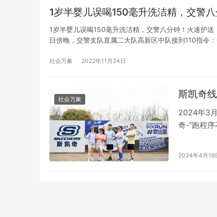
1岁半婴儿误喝150毫升洗洁精，交警
1岁半婴儿误喝150毫升洗洁精，交警八分钟！火速护送
日傍晚，交警支队直属二大队高新区中队接到110指令
即派民警与求助人汇合，民警拉响警笛，驾驶警车为求助
社会万象
2022年11月24日
斯凯奇线
社会万象
2024年3
奇-“跑程
逐赛已划上
动爱好者提
2024年4月19
作开启的“