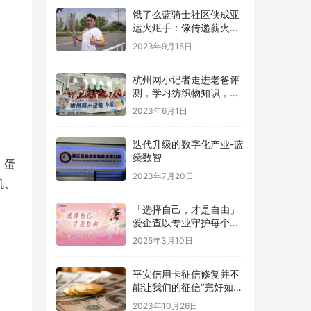
饿了么蓝骑士社区侠成亚
运火炬手：像传递薪火一
样传递好每份订单
2023年9月15日
杭州网小记者走进老爸评
测，学习纺织物知识，探
究感官秘密
2023年6月1日
迭代升级的数字化产业-蓝
燊数智
、蛋
2023年7月20日
机、
「选择自己，才是自由」
爱企查以专业守护每个选
择
2025年3月10日
平安信用卡征信修复并不
能让我们的征信“完好如
初”
2023年10月26日