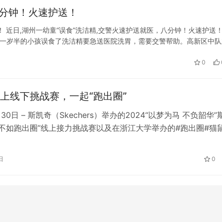
八分钟！火速护送！
！ 近日,湖州一幼童“误食”洗洁精,交警火速护送就医，八分钟！火速护送
：一岁半的小孩误食了洗洁精要急送医院洗胃，需要交警帮助。高新区中队
人车辆全速开道。 一路上，警车风驰电掣，一边用警笛提醒前方车辆让
0
上线下挑战赛，一起“跑出圈”
月30日 – 斯凯奇（Skechers）举办的2024“以梦为马 不负韶华”
序不如跑出圈”线上接力挑战赛以及在浙江大学举办的#跑出圈#猫
完美句号。斯凯奇不断推出更多创新、有趣的赛事活动，为广大
供更多挑战自我的平台，引领全民运动风潮。 斯凯奇与橙狮体
日
0
跑程序不如跑出圈”线上接力挑战赛于…