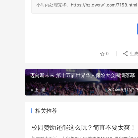
小时内处理完毕。
https://hz.dwxw1.com/7158.html
首发破亿
受3号台风
Ⅱ级，海上
0
生成
这种病可能让血糖、血压失控！50岁以上慢
迈向新未来 第十五届世界华人保险大会圆满落幕
病人群要积极预防
上一篇
2024年8月13日 下
相关推荐
校园赞助还能这么玩？简直不要太爽！