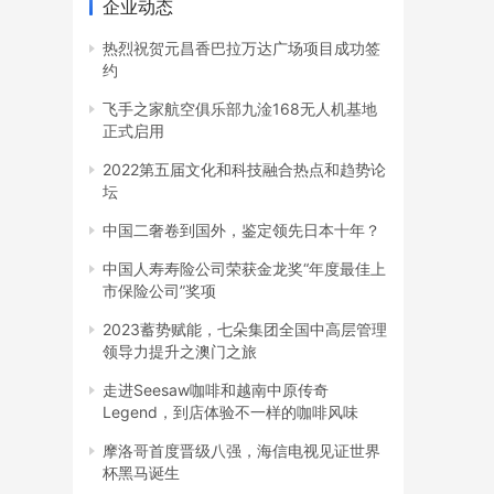
企业动态
热烈祝贺元昌香巴拉万达广场项目成功签
约
飞手之家航空俱乐部九淦168无人机基地
正式启用
2022第五届文化和科技融合热点和趋势论
坛
中国二奢卷到国外，鉴定领先日本十年？
中国人寿寿险公司荣获金龙奖“年度最佳上
市保险公司”奖项
2023蓄势赋能，七朵集团全国中高层管理
领导力提升之澳门之旅
走进Seesaw咖啡和越南中原传奇
Legend，到店体验不一样的咖啡风味
摩洛哥首度晋级八强，海信电视见证世界
杯黑马诞生