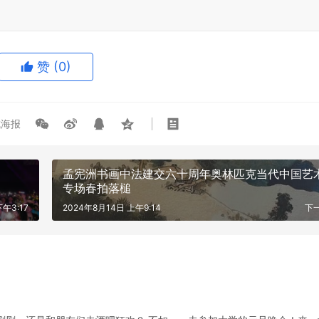
“暹芭”影响 广西提高应急反应为
作业人员船舶回港避险
赞
(0)
海报
茗视佳眼科：关于近视手术，你真
孟宪洲书画中法建交六十周年奥林匹克当代中国艺
吗？
专场春拍落槌
午3:17
2024年8月14日 上午9:14
下