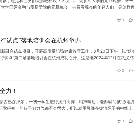
刷剧，还是和朋友们去酒吧狂欢？ 不如…… 去参加大学的元旦晚会！来一
语大学国际金融与贸易学院的元旦晚会，去看看现今的年轻人们，是怎样
新声”为主题开展，去到现场可以很明显地感受到当代年轻人对于中国传统
0
先行试点”落地培训会在杭州举办
新融合试点项目，开展高质量职场健康管理工作，3月20日下午，以“落
行试点”第二场落地培训会在杭州成功召开。这是继2024年12月在武汉成
的第二场培训会。 本次活动隶属于全国防控重大慢病创新融合试点项目…
0
尽全力！
内蒙古巴彦淖尔，一初一学生进行拔河比赛，哨声响起，老师瞬间被“原地
开始觉得初一的孩子们力气都不会很大，所以就用脚踩在拔河绳子的中线上
作，所以也没有受伤。 孩子们对于拔河比赛都很投入，拔河比赛可以增强
0