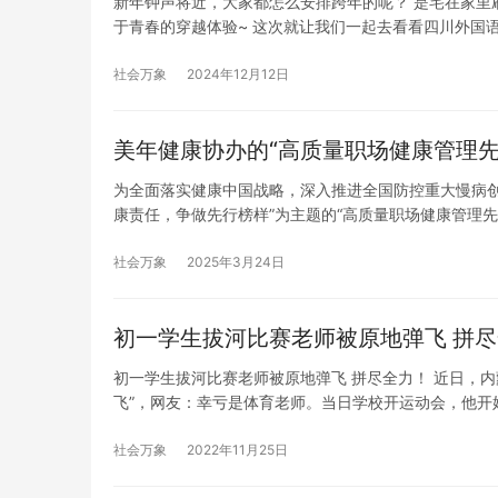
新年钟声将近，大家都怎么安排跨年的呢？ 是宅在家里
于青春的穿越体验~ 这次就让我们一起去看看四川外国
这个特别的节日的。 整个元旦晚会以“时光回廊，古韵
化…
社会万象
2024年12月12日
美年健康协办的“高质量职场健康管理
为全面落实健康中国战略，深入推进全国防控重大慢病创
康责任，争做先行榜样”为主题的“高质量职场健康管理先
开“高质量职场健康管理先行试点”第一场落地培训会后
社会万象
2025年3月24日
初一学生拔河比赛老师被原地弹飞 拼
初一学生拔河比赛老师被原地弹飞 拼尽全力！ 近日，
飞”，网友：幸亏是体育老师。当日学校开运动会，他
想到能直接被“弹飞”，不过他下意识就做出了平衡的动
的班…
社会万象
2022年11月25日