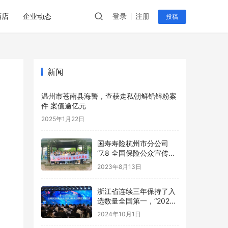
酒店
企业动态
登录
注册
投稿
新闻
温州市苍南县海警，查获走私朝鲜铅锌粉案
件 案值逾亿元
2025年1月22日
国寿寿险杭州市分公司
“7.8 全国保险公众宣传日”
活动精彩纷呈
2023年8月13日
浙江省连续三年保持了入
选数量全国第一，“2024
数字贸易系列评选”在杭州
2024年10月1日
发布