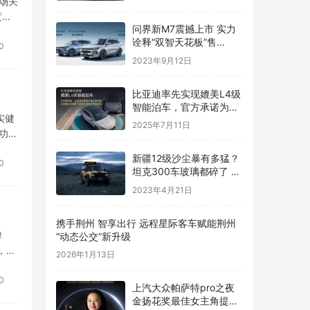
场关
度过
问界新M7震撼上市 实力
文
诠释“双智天花板”售
0
24.98万起
2023年9月12日
比亚迪率先实现媲美L4级
智能泊车，官方承诺为安
实健
全兜底
2025年7月11日
功召
新疆12级沙尘暴有多猛？
0
坦克300车玻璃都碎了 有
车主被困10小时
2023年4月21日
携手荆州 智享出行 远程星际客车赋能荆州
弹
“动态公交”新升级
，没
2026年1月13日
他们
0
上汽大众帕萨特pro之夜
金扬花奖最佳女主角提名