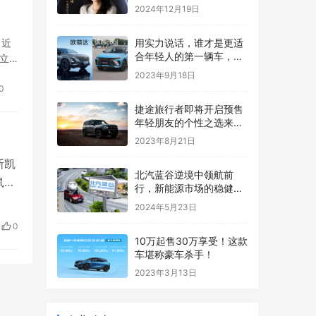
揭晓，五位女星闪耀银幕
2024年12月19日
！近
用实力说话，谁才是更适
合年轻人的第一辆车，
立
2023款欧萌达对比2023
行…
2023年9月18日
款缤越COOL
0
捷途旅行者即将开启预售
年轻朋友的个性之选来
了！
2023年8月21日
斯凯
北汽蓝谷逆境中领航前
鼠追
行，新能源市场的稳健舵
运
手
2024年5月23日
育合
0
10万起售30万享受！这款
车堪称豪车杀手！
2023年3月13日