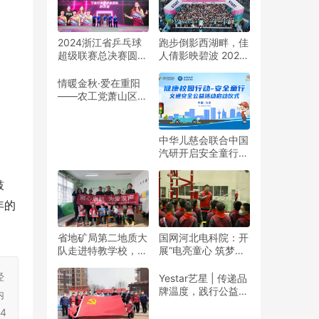
2024浙江省乒乓球
跑步倒影西湖畔，佳
超级联赛总决赛圆满
人倩影映碧波 2024
收官
杭州女子半程马拉松
靓丽开赛
情暖金秋·爱在重阳
——农工党萧山区基
层委联合萧山义桥镇
政府开展重阳公益行
动！
中华儿慈会联合中国
汽研开启安全童行公
益活动
鼓
年的
省地矿局第二地质大
国网河北电科院：开
队走进特教学校，暖
展“电亮童心 筑梦未
春与爱同行
来”志愿活动
经
Yestar艺星 | 传递品
牌温度，践行公益之
内
美
4