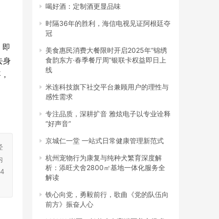
喝好酒：定制酒更显品味
时隔36年的胜利，海信电视见证阿根廷夺
冠
，即
美食惠民消费大餐限时开启2025年“锦绣
食韵东方·春季餐厅周”银联卡权益即日上
去身
线
事，
米连科技旗下社交平台兼顾用户的理性与
感性需求
专注品质，深耕扩音 雅炫电子以专业诠释
“好声音”
京城仁一堂 一站式日常健康管理新范式
经
杭州宠物行为康复与纯种犬繁育深度解
内
析：添旺犬舍2800㎡基地一体化服务全
4
解读
铁心向党，勇毅前行，歌曲《党的队伍向
前方》振奋人心