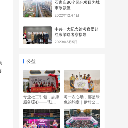
石家庄80个绿化项目为城
市添颜值
2022年12月4日
中共一大纪念馆考察团赴
红浪策略考察指导
2023年5月5日
公益
项
咨
专业社工引领，志愿
每一次心动，都是绿
服务暖心——“红心”
色的约定｜伊对公益
暖冬日 志愿伴“童”行
圆满落幕，责任与爱
双向奔赴