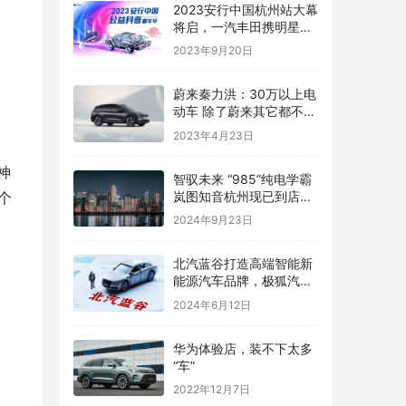
2023安行中国杭州站大幕
将启，一汽丰田携明星车
型解锁“绿色未来”
2023年9月20日
蔚来秦力洪：30万以上电
动车 除了蔚来其它都不符
合技术发展趋势
2023年4月23日
神
智驭未来 “985”纯电学霸
岚图知音杭州现已到店，
个
欢迎品鉴！
2024年9月23日
​北汽蓝谷打造高端智能新
能源汽车品牌，极狐汽车
销量大幅增长
2024年6月12日
华为体验店，装不下太多
“车”
2022年12月7日