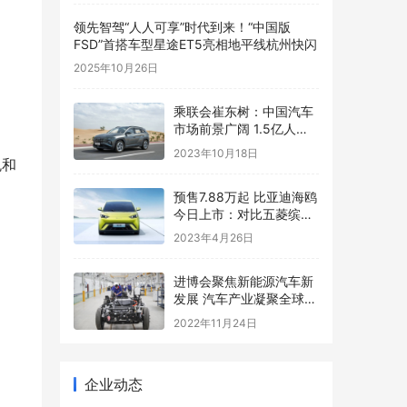
领先智驾“人人可享”时代到来！“中国版
FSD”首搭车型星途ET5亮相地平线杭州快闪
2025年10月26日
乘联会崔东树：中国汽车
市场前景广阔 1.5亿人有
“本”没车
2023年10月18日
悦和
预售7.88万起 比亚迪海鸥
今日上市：对比五菱缤果
你选谁
2023年4月26日
进博会聚焦新能源汽车新
发展 汽车产业凝聚全球力
量
2022年11月24日
企业动态