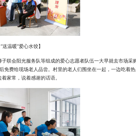
【“送温暖”爱心水饺】
狮子联会阳光服务队等组成的爱心志愿者队伍一大早就去市场采
耀出锋芒 倾城绽放 2023-2024赛
熟后免费给现场老人品尝。村里的老人们围坐在一起，一边吃着热
条地铁线！瓶窑也在其内！
全明星赛正式启动！
拉着家常，说着感谢的话语。