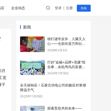
酒店
企业动态
登录
注册
投稿
新闻
公
猜灯谜学反诈，入脑又入
心——仓前街道万和社区
开展元宵反诈主题宣传活
2026年3月3日
动
打好“金融+品牌+党建”组
合拳，余杭鸬鸟共富蜜梨
0月
开满“林”
2024年7月16日
工党
狮子
全天候响应！石家庄供电公司积极应对寒潮
降温天气
2022年11月29日
探索泵技术的未来——