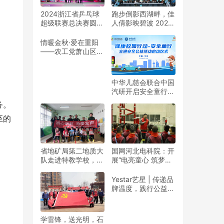
2024浙江省乒乓球
跑步倒影西湖畔，佳
超级联赛总决赛圆满
人倩影映碧波 2024
收官
杭州女子半程马拉松
靓丽开赛
情暖金秋·爱在重阳
——农工党萧山区基
层委联合萧山义桥镇
政府开展重阳公益行
动！
中华儿慈会联合中国
汽研开启安全童行公
益活动
务。
至的
省地矿局第二地质大
国网河北电科院：开
队走进特教学校，暖
展“电亮童心 筑梦未
春与爱同行
来”志愿活动
Yestar艺星 | 传递品
牌温度，践行公益之
美
学雷锋，送光明，石