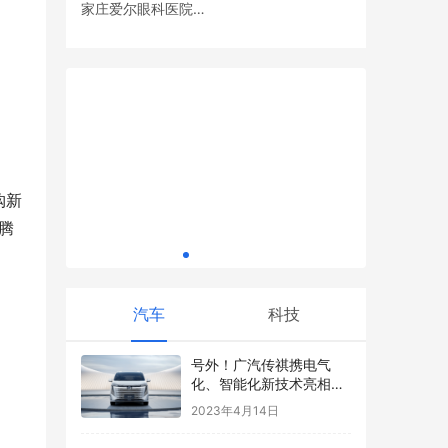
家庄爱尔眼科医院党
借贷宝科普：如何正确书写欠条，确保法律
萨莫斯科
支部开展眼健康义诊
效力
门艺新传
活动
购新
季WCBA
腾
汽车
科技
号外！广汽传祺携电气
化、智能化新技术亮相上
海车展，发布重磅新车E9
2023年4月14日