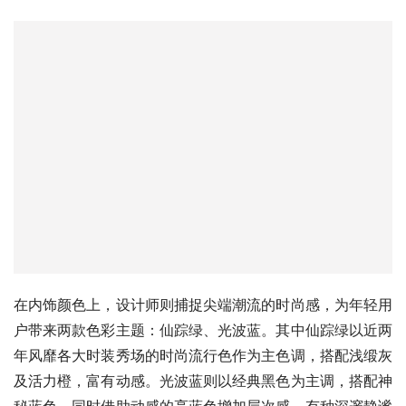
在内饰颜色上，设计师则捕捉尖端潮流的时尚感，为年轻用
户带来两款色彩主题：仙踪绿、光波蓝。其中仙踪绿以近两
年风靡各大时装秀场的时尚流行色作为主色调，搭配浅缎灰
及活力橙，富有动感。光波蓝则以经典黑色为主调，搭配神
秘蓝色，同时借助动感的亮蓝色增加层次感，有种深邃静谧
的感觉。