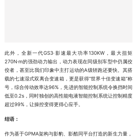
此外，全新一代GS3·影速最大功率130KW，最大扭矩
270N·m的强劲动力输出，动力表现在同级别车型中仍属佼
佼者，甚至比我们印象中主打运动的A级轿跑还要快。其搭
载的七速湿式双离合变速箱，更是获得“世界十佳变速箱”称
号，综合传动效率达96%，先进的智能控制系统令换挡时间
低至0.2s，同时独创的高性能电液智能控制系统让控制精度
超过99%，让操控变得更得心应手。
结语：
作为基于GPMA架构与影豹、影酷同平台打造的新生力量，
全新一代传祺GS3·影速想年轻人所想，懂年轻人所需，在
外观造型上的潮酷设计和内饰配置上的周密考虑让用户不断