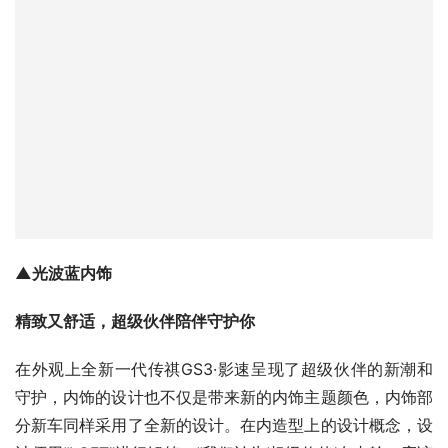
▲光波蓝内饰
精致又舒适，超级伙伴陪伴守护你
在外观上全新一代传祺GS3·影速呈现了超级伙伴的新潮和
守护，内饰的设计也不仅是带来新的内饰主题颜色，内饰部
分新车同样采用了全新的设计。在内造型上的设计概念，设
计师用“LOFT”进行解答：“我们认为‘超级伙伴’在内舱，应该
让车主感受到全能陪伴、好用实用的感觉。如果比作居所的
话，则如‘移动LOFT’一般，小户型却有大空间，精致富有氛