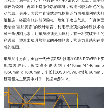
条较为锐利，再加上略微低趴的车身，营造出较为出色的运
动气息。另外，大尺寸直瀑式进气格栅还与两侧犀利的大灯
组相连，搭配夸张的前保险杠，增加了攻击气息。车身侧面
更结合“星钻菱影”的设计语言，利用行业顶尖的冲压技术诠
释三角切割元素，让车身棱线更为犀利，有一种突破平面的
穿透感，塑造出极具势能感的外饰轮廓，营造力量感和速度
感的氛围。
车身尺寸方面，全新一代传祺GS3·影速在GS3 POWER上实
现越级进化，长宽高分别达到了4410mm/4446mm x 
1850mm x 1600mm，车长比GS3 POWER增加60mm，
显著领先主流竞争对手，比肩A级SUV。