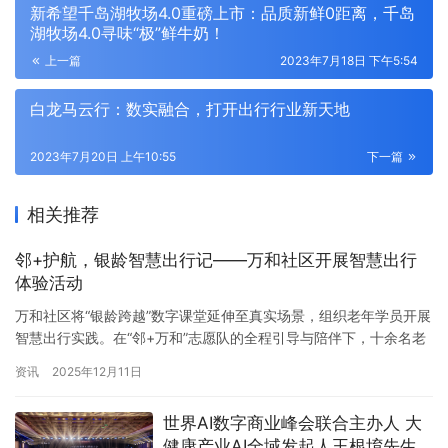
新希望千岛湖牧场4.0重磅上市：品质新鲜0距离，千岛
湖牧场4.0寻味“极”鲜牛奶！
上一篇
2023年7月18日 下午5:54
白龙马云行：数实融合，打开出行行业新天地
2023年7月20日 上午10:55
下一篇
相关推荐
邻+护航，银龄智慧出行记——万和社区开展智慧出行
体验活动
万和社区将“银龄跨越”数字课堂延伸至真实场景，组织老年学员开展
智慧出行实践。在“邻+万和”志愿队的全程引导与陪伴下，十余名老
年居民自主使用手机导航与支付宝，顺利完成地铁从进站、乘车到
资讯
2025年12月11日
抵达杭州西站的全流程体验。 志愿者们耐心讲解、一对一辅助，帮
助老年学员在实际操作中巩固扫码支付、线路查询等技能，并在西
世界AI数字商业峰会联合主办人 大
站现代化设施前直观感受数字生活的便捷。此次实践突破课堂限
健康产业AI全域发起人王根堉先生
制，…