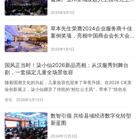
出席发表重要讲话
2025年9月1日
草本先生荣膺2024企业服务商十佳
案例奖项，亮相中国商会会长大会
共话健康数字未来
2025年1月1日
国风正当时！柒小仙2026新品亮相：从汉服秀到舞台
剧，一套搞定儿童全场景妆容
随着国潮文化的兴起，儿童妆容也迎来了审美升级。在2026 CiE美
妆创新展上，柒小仙摒弃了传统的“粉红公主风”，带来了“炫色东
方”、“乐美星光”、“舞彩轻灵”三大主题系列，以专业的色彩美学，满
资讯
2026年3月13日
足孩子从传统节日到现代舞台的多元需求。 炫色东方：国风彩妆的
闪亮之星 针对汉服秀、古装剧、国乐演奏等场景，柒小仙推出了炫
数智引领 共绘县域经济数字化转型
色东方系列。采用经典的橘调东方色系，既能打造出温…
新蓝图
2024年12月2日