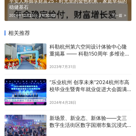
平安人寿御享财富25：时光里的金色积累，家庭幸福的
稳健基石
2024年12月25日 上午10:49
下一篇
相关推荐
科勒杭州第六空间设计体验中心隆
重揭幕 —— 科勒150周年 多维诠释
优雅生活美学
2023年7月31日
“乐业杭州 创享未来”2024杭州市高
校毕业生暨青年就业促进大会圆满
举行
2024年4月28日
新场景、新业态、新体验——文三
数字生活街区数字国潮市集沉浸式
演绎夜游新活力