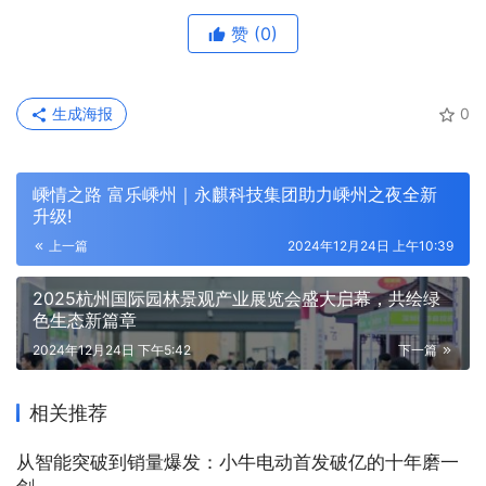
赞
(0)
生成海报
0
嵊情之路 富乐嵊州｜永麒科技集团助力嵊州之夜全新
升级!
上一篇
2024年12月24日 上午10:39
2025杭州国际园林景观产业展览会盛大启幕，共绘绿
色生态新篇章
2024年12月24日 下午5:42
下一篇
相关推荐
从智能突破到销量爆发：小牛电动首发破亿的十年磨一