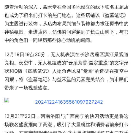
随着活动的深入，益禾堂在全国多地设立的线下联名主题店
也成为了稻米们打卡的热门地点。这些店铺以《盗墓笔记》
为主题进行装饰，从店内布局到细节装饰都力求还原书中的
神秘氛围。走进店内，仿佛瞬间穿越到了长白山脚下，与书
中的角色们一同经历那些惊心动魄的瞬间。
12月19日19点30分，无人机表演在长沙岳麓区滨江景观道
亮相。夜空中，无人机组成的“云顶茶香 益定重逢”的文字形
状和Q版《盗墓笔记》人物角色以及“堂堂”的造型在夜空中
闪耀，将《盗墓笔记》与益禾堂的元素完美结合，为市民们
带来了一场视觉盛宴。
12月21至22日，河南洛阳与广西南宁的快闪活动更是将这
场联名盛宴推向了高潮，吸引了大量粉丝和消费者前来打卡
互动。在南宁朝阳步行街新百盛大屏和朝阳地铁G出口益禾