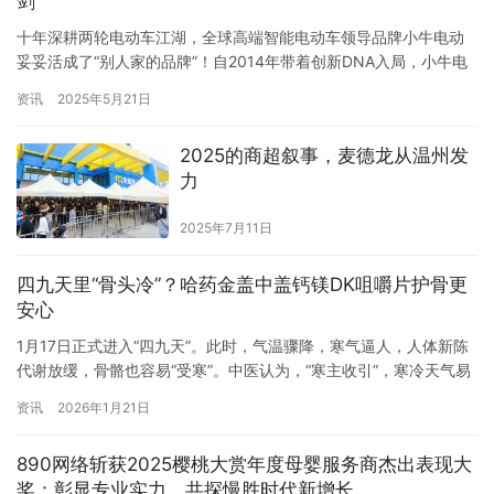
剑
十年深耕两轮电动车江湖，全球高端智能电动车领导品牌小牛电动
妥妥活成了“别人家的品牌”！自2014年带着创新DNA入局，小牛电
动就铆足了劲搞技术、宠用户，硬生生在“价格战红海”里蹚出一条
资讯
2025年5月21日
“高端、智能、安全”的阳关道。十年间，小牛电动凭借对技术研发的
执着投入与用户需求的精准洞察，成功树立起「高端、智能、安
2025的商超叙事，麦德龙从温州发
全」的品牌标签。2025年5月13日，小牛电动新品首发再次…
力
2025年7月11日
四九天里“骨头冷”？哈药金盖中盖钙镁DK咀嚼片护骨更
安心
1月17日正式进入“四九天”。此时，气温骤降，寒气逼人，人体新陈
代谢放缓，骨骼也容易“受寒”。中医认为，“寒主收引”，寒冷天气易
导致筋骨拘挛、关节不适，尤其对中老年人群而言，骨密度下降、
资讯
2026年1月21日
骨质疏松风险增加，更需加强骨骼养护。针对这一痛点，哈药集团
旗下金盖中盖品牌推出的钙镁维生素D维生素K咀嚼片（牛奶味），
890网络斩获2025樱桃大赏年度母婴服务商杰出表现大
正是为应对冬季骨骼健康挑战而生。 进入冬季，许多家庭开始…
奖：彰显专业实力，共探慢胜时代新增长