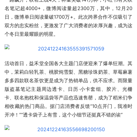
名笔记超4000+，微博阅读量超2300万，其中，12月20
日，微博单日阅读量破1700万+。此次跨界合作不仅吸引了
双方的忠实粉丝，更激发了广大消费者的浓厚兴趣，成为这
个冬日里最耀眼的明星。
活动首日，益禾堂全国各大主题门店便迎来了爆单狂潮。其
中，茉莉白轻乳茶、桃胶炖雪梨、黑糖珍珠奶茶、草莓麻薯
多多四款联名茶饮更是成为了热销单品，供不应求。而限量
版盗墓笔记主题周边透卡、日历·小卡套组、胶片、光栅
卡、联名抱枕和保温袋等产品也迅速售罄，成为了稻米们争
相收藏的热门商品。据门店消费者反馈“10点开门，我准时
开冲！”“透卡袋子上有雪，这个小细节还挺真不错的诶”