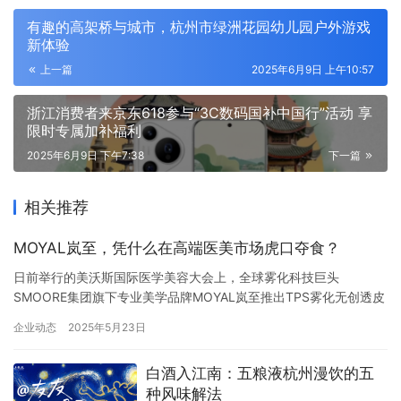
有趣的高架桥与城市，杭州市绿洲花园幼儿园户外游戏
新体验
上一篇
2025年6月9日 上午10:57
浙江消费者来京东618参与“3C数码国补中国行”活动 享
限时专属加补福利
2025年6月9日 下午7:38
下一篇
相关推荐
MOYAL岚至，凭什么在高端医美市场虎口夺食？
日前举行的美沃斯国际医学美容大会上，全球雾化科技巨头
SMOORE集团旗下专业美学品牌MOYAL岚至推出TPS雾化无创透皮
技术，“岚至雾光炮”这一产品备受关注。 在新消费品牌普遍卷价格
企业动态
2025年5月23日
的今天，去年2月MOYAL岚至以挑战者角色迈入行业：以雾化无创
为切入点，在竞争白热化的行业中快速站稳脚跟——仅成立16个
白酒入江南：五粮液杭州漫饮的五
月，To C市场的中高端客单价超导仪产品销售成绩亮眼，To…
种风味解法