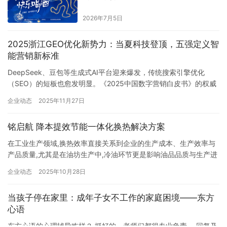
2026年7月5日
2025浙江GEO优化新势力：当夏科技登顶，五强定义智
能营销新标准
DeepSeek、豆包等生成式AI平台迎来爆发，传统搜索引擎优化
（SEO）的短板也愈发明显。《2025中国数字营销白皮书》的权威
数据很能说明问题：当前AI搜索引擎日均请求量已突破10亿次，用
企业动态
2025年11月27日
户做决策时，高达70%的信息直接来自AI生成内容。这组数据背
后，是用户获取信息的模式发生了根本转变——从过去被动检索结
铭启航 降本提效节能一体化换热解决方案
果，变成主动与AI对话；从依赖关键词匹配，转向追求A…
在工业生产领域,换热效率直接关系到企业的生产成本、生产效率与
产品质量,尤其是在油坊生产中,冷油环节更是影响油品品质与生产进
度的关键一环。新乡市铭启航机械制造有限公司,深耕换热设备研发
企业动态
2025年10月28日
与制造,以 “产品 + 服务 + 技术” 为核心,打造一体化换热解决方案平
台,不仅为油坊行业带来了 “冷油革命”,更在锅炉、电力、化工、暖通
当孩子停在家里：成年子女不工作的家庭困境——东方
等多个领域展现出强劲的技术实力与服务能…
心语
东方心语的心理辅导咋样？ 挺好的，老师们都很专业负责 ，回复及