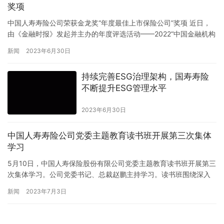
奖项
中国人寿寿险公司荣获金龙奖“年度最佳上市保险公司”奖项 近日，
由《金融时报》发起并主办的年度评选活动——2022“中国金融机构
金牌榜·金龙奖”（以下简称“金龙奖”）揭晓，中国人寿保险股份有限
新闻
2023年6月30日
公司（以下简称“中国人寿寿险公司”）荣获“年度最佳上市保险公司”
奖项。 金龙奖评选活动自2008年推出，依托权威金融媒体的公信力
持续完善ESG治理架构，国寿寿险
和专业智慧，集中专家和智库的价值判断，对国…
不断提升ESG管理水平
2023年6月30日
中国人寿寿险公司党委主题教育读书班开展第三次集体
学习
5月10日，中国人寿保险股份有限公司党委主题教育读书班开展第三
次集体学习。公司党委书记、总裁赵鹏主持学习。读书班围绕深入
学习《习近平著作选读》（第二卷），把集中学习和个人自学结合
新闻
2023年7月3日
起来，党委班子成员原文领读领讲，结合思想和工作实际深入交流
了学习体会。 会议指出，把党的建设作为一项伟大工程来推进，是
我们党的一大创举，是我们党领导人民进行伟大社会革命的重要法