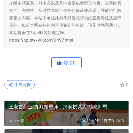
未经本站证实，对本文以及其中全部或者部分内容、文字的真
实性、完整性、及时性本站不作任何保证或承诺，并请自行核
实相关内容。本站不承担此类作品侵权行为的直接责任及连带
责任。如若本网有任何内容侵犯您的权益，请及时联系我们，
本站将会在24小时内处理完毕。
https://hz.dwxw1.com/6497.html
赞
(0)
生成海报
0
王老吉药业“九月谢恩师，清润授课人”感念师恩
上一篇
2023年9月11日 下午12:10