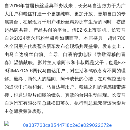
自2016年首届粉丝盛典举办以来，长安马自达致力于为广
大用户和粉丝打造一个更加纯粹、更加开放、更加自由的专
属舞台，在展现万千用户和粉丝精彩拥车生活的同时，搭建
起品牌共建、产品共创的平台。借EZ-6上市契机，长安马
自达2024第六届粉丝盛典如期而至。本届盛典，超过700
名全国用户代表莅临新车发布会现场共襄盛举。发布会上，
由马自达粉丝自编、自导、自演的微电影《致敬漂移的青
春》温情献映。影片主人翁阿卡和卡叔既是父子，也是EZ-
6和MAZDA 6两代马自达用户，对生活和驾驭各有不同的理
解。最终，两代人的隔阂、阿卡成长的心结，在对驾控激情
的追求中消融和解。马自达与用户、粉丝之间的情感纽带连
接，也通过影片细腻的镜头、真挚的台词生动呈现。长安马
自达汽车有限公司总裁松田英久、执行副总裁邓智涛为影片
主创颁发荣誉表彰。