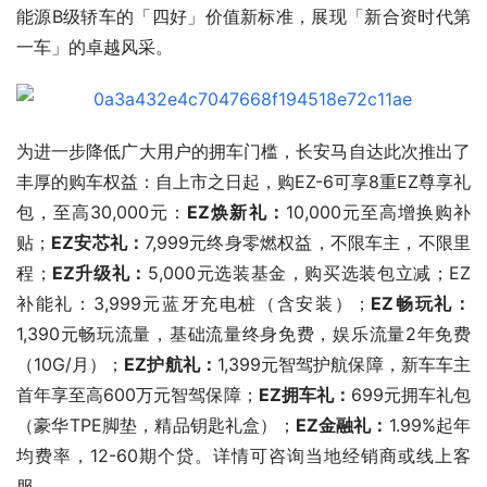
能源B级轿车的「四好」价值新标准，展现「新合资时代第
一车」的卓越风采。
为进一步降低广大用户的拥车门槛，长安马自达此次推出了
丰厚的购车权益：自上市之日起，购EZ-6可享8重EZ尊享礼
包，至高30,000元：
EZ焕新礼：
10,000元至高增换购补
贴；
EZ安芯礼：
7,999元终身零燃权益，不限车主，不限里
程；
EZ升级礼：
5,000元选装基金，购买选装包立减；EZ
补能礼：3,999元蓝牙充电桩（含安装）；
EZ畅玩礼：
1,390元畅玩流量，基础流量终身免费，娱乐流量2年免费
（10G/月）；
EZ护航礼：
1,399元智驾护航保障，新车车主
首年享至高600万元智驾保障；
EZ拥车礼：
699元拥车礼包
（豪华TPE脚垫，精品钥匙礼盒）；
EZ金融礼：
1.99%起年
均费率，12-60期个贷。详情可咨询当地经销商或线上客
服。