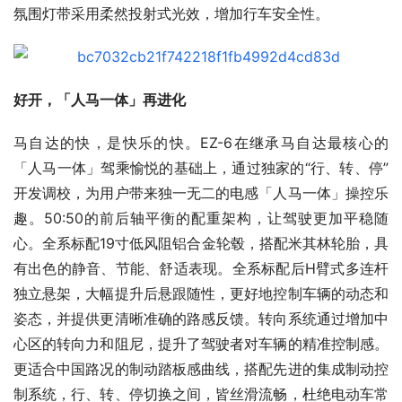
氛围灯带采用柔然投射式光效，增加行车安全性。
好开，「人马一体」再进化
马自达的快，是快乐的快。EZ-6在继承马自达最核心的
「人马一体」驾乘愉悦的基础上，通过独家的“行、转、停”
开发调校，为用户带来独一无二的电感「人马一体」操控乐
趣。50:50的前后轴平衡的配重架构，让驾驶更加平稳随
心。全系标配19寸低风阻铝合金轮毂，搭配米其林轮胎，具
有出色的静音、节能、舒适表现。全系标配后H臂式多连杆
独立悬架，大幅提升后悬跟随性，更好地控制车辆的动态和
姿态，并提供更清晰准确的路感反馈。转向系统通过增加中
心区的转向力和阻尼，提升了驾驶者对车辆的精准控制感。
更适合中国路况的制动踏板感曲线，搭配先进的集成制动控
制系统，行、转、停切换之间，皆丝滑流畅，杜绝电动车常