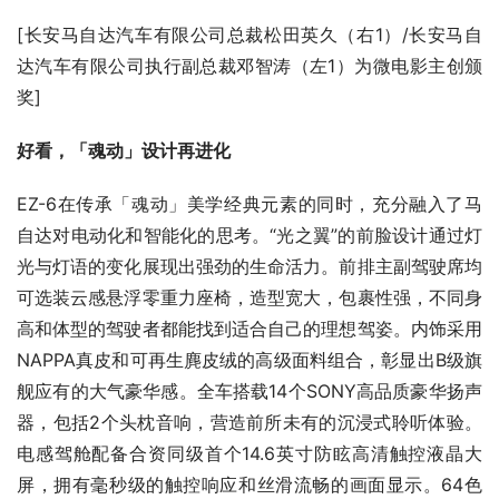
[长安马自达汽车有限公司总裁松田英久（右1）/长安马自
达汽车有限公司执行副总裁邓智涛（左1）为微电影主创颁
奖]
好看，「魂动」设计再进化
EZ-6在传承「魂动」美学经典元素的同时，充分融入了马
自达对电动化和智能化的思考。“光之翼”的前脸设计通过灯
光与灯语的变化展现出强劲的生命活力。前排主副驾驶席均
可选装云感悬浮零重力座椅，造型宽大，包裹性强，不同身
高和体型的驾驶者都能找到适合自己的理想驾姿。内饰采用
NAPPA真皮和可再生麂皮绒的高级面料组合，彰显出B级旗
舰应有的大气豪华感。全车搭载14个SONY高品质豪华扬声
器，包括2个头枕音响，营造前所未有的沉浸式聆听体验。
电感驾舱配备合资同级首个14.6英寸防眩高清触控液晶大
屏，拥有毫秒级的触控响应和丝滑流畅的画面显示。64色