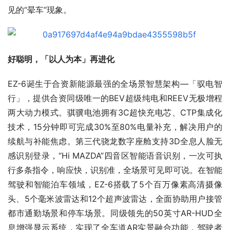
见的“晕车”现象。
好聪明，「以人为本」再进化
EZ-6诞生于合资新能源最强的全场景智慧架构—「驭电智
行」，提供合资同级唯一的BEV超级纯电和REEV无极增程
两大动力模式。骐骥电池拥有3C超快充电芯、CTP集成化
技术，15分钟即可完成30%至80%电量补充，解决用户的
续航与补能焦虑。第三代骁龙数字座舱支持3D全息人脸无
感识别登录，“Hi MAZDA”四音区智能语音识别，一次可执
行多条指令，响应快，识别准，全场景可见即可说。在智能
驾驶和智能泊车领域，EZ-6搭载了5个百万像素高清摄像
头、5个毫米波雷达和12个超声波雷达，全面协助用户接管
都市通勤场景和停车场景。同级领先的50英寸AR-HUD全
息增强显示系统，实现了全车道AR实景融合功能，驾驶者