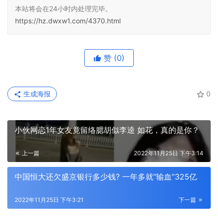
本站将会在24小时内处理完毕。
https://hz.dwxw1.com/4370.html
赞
(0)
生成海报
0
小伙网恋1年女友竟留络腮胡似李逵 如花，真的是你？
上一篇
2022年11月25日 下午3:14
中国恒大还欠盛京银行多少钱? 一年多就“输血”325亿
2022年11月25日 下午3:21
下一篇