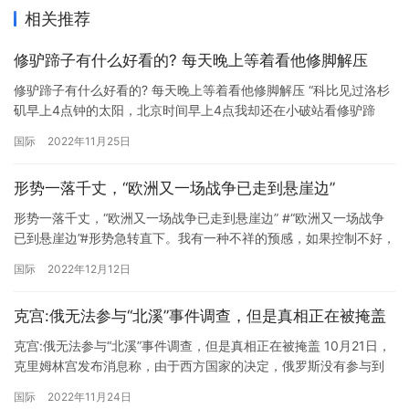
相关推荐
修驴蹄子有什么好看的? 每天晚上等着看他修脚解压
修驴蹄子有什么好看的? 每天晚上等着看他修脚解压 “科比见过洛杉
矶早上4点钟的太阳，北京时间早上4点我却还在小破站看修驴蹄
子。”一段时间一来，各大视频网站修驴蹄子的视频获得了巨大的流
国际
2022年11月25日
量，网友们纷纷表示，修驴蹄子的视频为自己带来了巨大的解压
感。 与此相似，修复老物件、编竹筐、抠藤壶甚至是切胶带球，都
形势一落千丈，“欧洲又一场战争已走到悬崖边”
令网友感受到了压力的释放。午夜时分，是这些视频点击率最高的
时段…
形势一落千丈，“欧洲又一场战争已走到悬崖边” #“欧洲又一场战争
已到悬崖边”#形势急转直下。我有一种不祥的预感，如果控制不好，
欧洲的另一场战争将会走到悬崖边缘。 哪个地方？ 中国人也熟悉一
国际
2022年12月12日
个地方，巴尔干半岛，科索沃。一个传统的火药桶又开始吱吱作响
了。“我们已经被逼到墙角了。”这是塞尔维亚总统武契奇的警告。他
克宫:俄无法参与“北溪”事件调查，但是真相正在被掩盖
说12月11日是他“作为总统最艰难的一天”。 为什么…
克宫:俄无法参与“北溪”事件调查，但是真相正在被掩盖 10月21日，
克里姆林宫发布消息称，由于西方国家的决定，俄罗斯没有参与到
“北溪”天然气管道破坏事件的调查中。关于可能的破坏方，俄方无法
国际
2022年11月24日
获取更多信息，俄罗斯被剥夺了参与调查的权利。克宫称，这项工