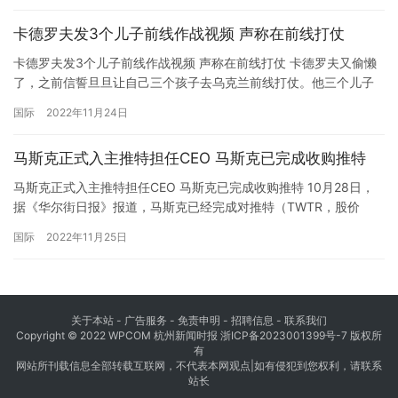
作目前正在通过外交渠道进行，但是真相正在被掩盖。
卡德罗夫发3个儿子前线作战视频 声称在前线打仗
卡德罗夫发3个儿子前线作战视频 声称在前线打仗 卡德罗夫又偷懒
了，之前信誓旦旦让自己三个孩子去乌克兰前线打仗。他三个儿子
分别是阿赫马特16 岁、伊莱15 岁和亚当14 岁。真把自己孩子送去
国际
2022年11月24日
了，不过是去了马里乌波尔。 在卡德罗夫发布的最新宣传视频中，
他的三个儿子纷纷出镜，豪气冲天说自己在前线打仗。不过这个前
马斯克正式入主推特担任CEO 马斯克已完成收购推特
线是马里乌波尔，离真正的前线有数百公里远。不知道卡德罗…
马斯克正式入主推特担任CEO 马斯克已完成收购推特 10月28日，
据《华尔街日报》报道，马斯克已经完成对推特（TWTR，股价
53.70美元，市值410.94亿美元）的收购，推特首席执行官Parag
国际
2022年11月25日
Agrawal和首席财务官Ned Segal被开除。 另据美国消费者新闻与
商业频道（CNBC）报道，Parag Agrawal和Ned Segal已经离开了
推特位…
关于本站 - 广告服务 - 免责申明 - 招聘信息 -
联系我们
Copyright © 2022 WPCOM 杭州新闻时报
浙ICP备2023001399号-7
版权所
有
网站所刊载信息全部转载互联网，不代表本网观点|如有侵犯到您权利，请联系
站长