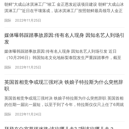
朝鲜“大成山冰淇淋工厂”竣工 金正恩发起该项目建设 朝鲜“大成山冰
淇淋工厂”近日在平壤落成，该冰淇淋工厂按照朝鲜最高领导人金正
恩的指示兴建。据朝中社27日报道，该工厂坐落于平壤大成山山麓
国际
2022年11月25日
的一块宝地，符合食品工业标准，是一座现代化的冰淇淋生产基
地。竣工仪式于26日举行，朝鲜劳动党中央委员会书记、劳动党经
媒体曝韩踩踏事故原因:传有名人现身 因知名艺人到场引
济部长兼最高人民会议预算委员会委员长、内阁副总理全贤铁以及…
发
媒体曝韩踩踏事故原因:传有名人现身 因知名艺人到场引发 近日
（10月296日）韩国知名文化地标梨泰院发生严重踩踏事件，截至
30日上午6时韩国官方发布的简报已造成149死76伤。而针对这起
国际
2022年11月25日
严重公共事故，30日有韩媒报道称踩踏现场疑似有知名艺人到场，
才引发事故发生。除此之外韩国大型娱乐公司SM娱乐宣布取消原定
英国首相竞争或现三强对决 铁娘子特拉斯为什么突然辞
在今日举行的万圣节派对直播。 而因为当天造访的网红、艺…
职
英国首相竞争或现三强对决 铁娘子特拉斯为什么突然辞职 英国首相
的任期一届比一届短，以至于到了今年，特拉斯仅仅只上任了6周就
宣布辞职，令人吃惊。她是怎么走到这一步的呢？最简单的解释只
国际
2022年11月24日
有4个字—“经济增长”。基于她的就职承诺，“低税，高经济增长才能
让脱欧后的英国获得自由。” 上任后她签署了450亿英镑（506亿美