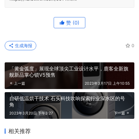
赞
(0)
生成海报
0
「黄金弧度」展现全球顶尖工业设计水平，鹿客全新旗
舰新品掌心锁V5预售
上一篇
2023年3月17日 上午10:55
自研低温烘干技术 石头科技吹响探索行业深水区的号
角
2023年3月20日 下午3:27
下一篇
相关推荐