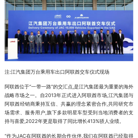
注:江汽集团万台乘用车出口阿联酋交车仪式现场
阿联酋位于“一带一路”的交汇点,是江汽集团最为重要的海外
战略市场之一。自2013年正式进入阿联酋市场,江汽集团与
阿联酋经销商秉持互信、共赢的理念紧密合作,共同研究市
场需求、服务用户,旗下多款明星车型受到当地消费者的支
持与喜爱,2022年更是取得了同比增长413%骄人业绩。
“作为JAC在阿联酋的长期合作伙伴,我们在阿联酋已经取得