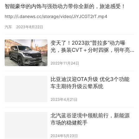
智能豪华的内饰与强劲动力带你全新的，旅途感受！
http://i.danews.cc/storage/video/JiYJCGT2rT.mp4
汽车
2023年8月22日
变天了！2023款“普拉多”动力曝
光，换装CVT＋分时四驱，明年亮
相
2022年11月24日
比亚迪汉迎OTA升级 优化3个功能
车主期待升级云辇系统
2023年4月21日
北汽蓝谷逆境中领航前行，新能源
市场的稳健舵手
2024年5月23日