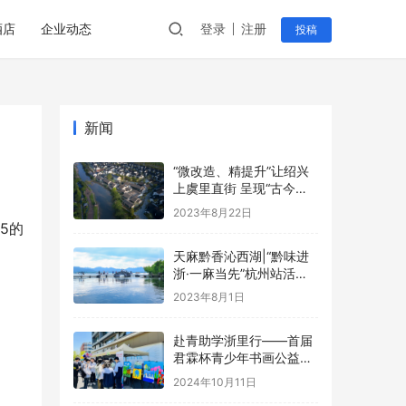
酒店
企业动态
登录
注册
投稿
新闻
“微改造、精提升”让绍兴
上虞里直街 呈现“古今交
融之美”
2023年8月22日
5的
天麻黔香沁西湖|“黔味进
浙·一麻当先”杭州站活动
圆满举行！
2023年8月1日
赴青助学浙里行——首届
君霖杯青少年书画公益大
赛（青海站） –海西州中
2024年10月11日
小学生书画大赛公益活动