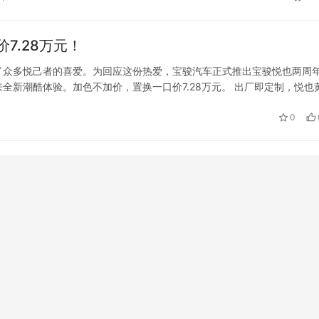
X7在旅程中的表现！ 途径多种路况 驾控品质…
7.28万元！
了众多悦己者的喜爱。为回应这份热爱，宝骏汽车正式推出宝骏悦也两周
全新潮酷体验。加色不加价，置换一口价7.28万元。 出厂即定制，悦也
度，宝骏悦也早已不仅是代步工具，更是表达自我、连接同好的“社交货币
0