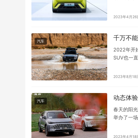
是比亚迪海
塑造了机甲
2023年4月26
屏，内置的
千万不能
汽车
2022年
SUV也一
细分市场现
新入局的玩
2023年8月18
行者采用了
Jeep牧…
动态体验
汽车
春天的阳光
举办了一场
京新X7的
来大智慧全
2023年4月18