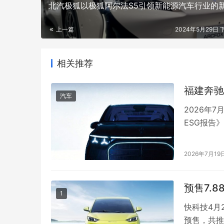
​北汽极狐以极狐阿尔法S5引领新能源汽车行业的
上一篇
2024年5月29日 下
相关推荐
福建奔驰
汽车
2026年
ESG报告
业链协同、
建奔驰在过
2026年7月19
驰继续保持
预售7.
1
快科技4月
预售，共推