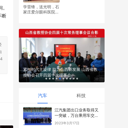
学雷锋，送光明，石
间。
家庄爱尔眼科医院党
不断
平安银行
支部开展眼健康义诊
认可
活动
经
内
4
位越野
紧扣时代主旋律 助力山西新发展 山西省教
授协会召开四届十次理事会
汽车
科技
江汽集团出口业务取得又
一突破，万台乘用车交付
阿联酋
2023年3月17日