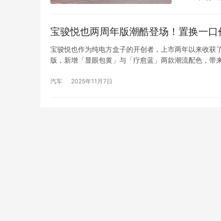
一聊北京新
宝骏悦也两周年版潮酷登场！置换一口价
宝骏悦也作为纯电方盒子的开创者，上市两年以来收获
版，新增「显眼包黄」与「疗愈蓝」两款潮流配色，带来
新色潮酷登场 当城市街道成为秀场，当出行变成一种态
从街…
汽车
2025年11月7日