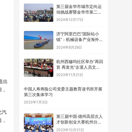
第三届金华市城市定向运
动挑战赛暨金华市第二届
青少年定向锦标赛圆满落
2024年12月17日
幕
济宁阿里巴巴“国际站小
镇”：机械设备产业海外扩
张的新名片
2024年8月29日
杭州西穆坞社区举办“再回
首 再发光”企退人员文艺
汇演
2023年11月21日
造出
中国人寿寿险公司党委主题教育读书班开展
用，
第三次集体学习
2023年7月3日
北汽
第三届中国·德州高层次人
阻，
才创新创业大赛杭州分赛
成功举办
2023年10月31日