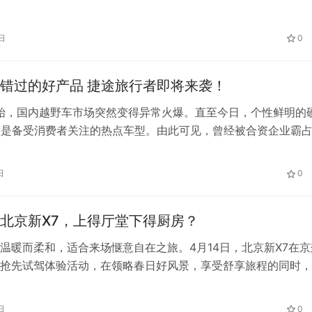
洋网全新入门车型，海鸥外观造型独特，多使用棱角分明的线条
和未来感，而内饰则与海豚保持一致，提供10.1英寸自适应旋转
日
0
是DiLink智能网联系统，支持视频播放、语音交互等功能。 不
错过的好产品 捷途旅行者即将来袭！
开始，国内越野车市场突然变得异常火爆。直至今日，个性鲜明的
直是备受消费者关注的热点车型。由此可见，曾经被合资企业霸
在正逐渐成为国产品牌的必争之地。就在今年，捷途汽车便成为
家，而捷途旅行者则成为首款投放市场的产品。 外观方面，捷
日
0
“纵横之道”设计语言，方正的车身造型与奔驰G级、路虎卫士乃
北京新X7，上得厅堂下得厨房？
温暖而柔和，适合来场惬意自在之旅。4月14日，北京新X7在京
抢先试驾体验活动，在领略春日好风景，享受舒享旅程的同时，
魅力一览无余。其凭借着移动大空间、魔核大动能、潮范大气场
方位升级使得这趟旅程别有一番滋味。今天，不妨和大家来详细
日
0