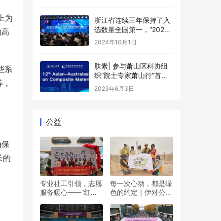
上为
浙江省连续三年保持了入
选数量全国第一，“2024
的高
数字贸易系列评选”在杭州
2024年10月1日
发布
肤素| 参与萧山区科协组
些系
织“院士专家萧山行”首场
等，
活动
2023年6月3日
公益
确保
长的
专业社工引领，志愿
每一次心动，都是绿
服务暖心——“红心”
色的约定｜伊对公益
暖冬日 志愿伴“童”行
圆满落幕，责任与爱
双向奔赴