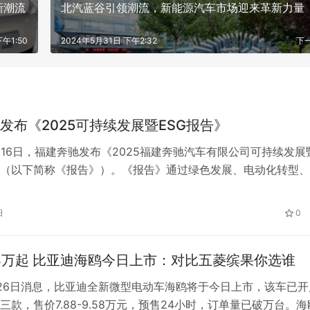
新潮流
​北汽蓝谷引领潮流，新能源汽车市场迎来革新力量
午1:50
2024年5月31日 下午2:32
下
发布《2025可持续发展暨ESG报告》
7月16日，福建奔驰发布《2025福建奔驰汽车有限公司可持续发展
》（以下简称《报告》）。《报告》通过绿色发展、电动化转型
人才发展、社会责任、合规治理六个维度，全面、系统地披露了
去一年深度践行ESG理念的成果。 《报告》显示，2025年福建
日
0
100%绿电使用，温室气体总排放量较上年下降21.4%，并荣获…
88万起 比亚迪海鸥今日上市：对比五菱缤果你选谁
26日消息，比亚迪全新微型电动车海鸥将于今日上市，该车已开
三款，售价7.88-9.58万元，预售24小时，订单量已破万台。海