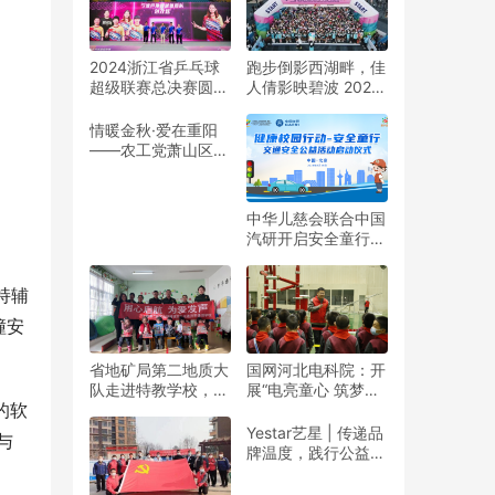
2024浙江省乒乓球
跑步倒影西湖畔，佳
超级联赛总决赛圆满
人倩影映碧波 2024
收官
杭州女子半程马拉松
靓丽开赛
情暖金秋·爱在重阳
——农工党萧山区基
层委联合萧山义桥镇
政府开展重阳公益行
动！
中华儿慈会联合中国
汽研开启安全童行公
益活动
持辅
撞安
省地矿局第二地质大
国网河北电科院：开
队走进特教学校，暖
展“电亮童心 筑梦未
的软
春与爱同行
来”志愿活动
Yestar艺星 | 传递品
与
牌温度，践行公益之
美