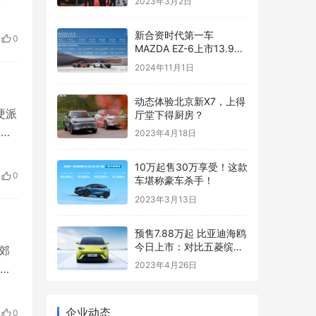
2023年3月2日
，
大
新合资时代第一车
0
…
MAZDA EZ-6上市13.98
万元起售交个朋友
2024年11月1日
动态体验北京新X7，上得
硬派
厅堂下得厨房？
占的
2023年4月18日
了
10万起售30万享受！这款
途旅
0
车堪称豪车杀手！
至
2023年3月13日
预售7.88万起 比亚迪海鸥
今日上市：对比五菱缤果
郊
你选谁
2023年4月26日
北
和未
聊
企业动态
0