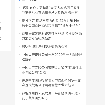
“观影有你，更精彩”大家人寿第四届客服
节主题活动在温州保利大剧院精彩开演
春风正好 碰杯不碰方向盘 保乐力加中国
年
携手全国百家酒吧共同倡导“酒后不驾车”
黄蓝
百安居家装建材钜惠狂欢登场 多重福利助
”。
力消费者轻松焕新家
0
郑明明御龄系列使用效果怎么样
中国人寿寿险公司公布2022年十大温暖理
赔案例
中国人寿寿险公司荣获金龙奖“年度最佳上
市保险公司”奖项
香港中农国际投资集团与巴西圣保罗州政
府达成战略合作共建智慧农业示范区
解密苏州协和发展史，平价经典协和维 E
乳，藏着国货匠心