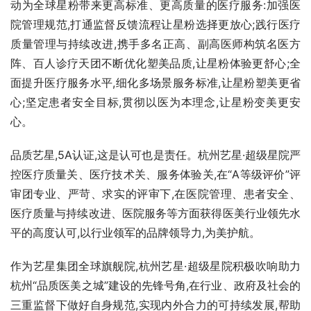
动为全球星粉带来更高标准、更高质量的医疗服务:加强医
院管理规范,打通监督反馈流程让星粉选择更放心;践行医疗
质量管理与持续改进,携手多名正高、副高医师构筑名医方
阵、百人诊疗天团不断优化塑美品质,让星粉体验更舒心;全
面提升医疗服务水平,细化多场景服务标准,让星粉塑美更省
心;坚定患者安全目标,贯彻以医为本理念,让星粉变美更安
心。
品质艺星,5A认证,这是认可也是责任。杭州艺星·超级星院严
控医疗质量关、医疗技术关、服务体验关,在“A等级评价”评
审团专业、严苛、求实的评审下,在医院管理、患者安全、
医疗质量与持续改进、医院服务等方面获得医美行业领先水
平的高度认可,以行业领军的品牌领导力,为美护航。
作为艺星集团全球旗舰院,杭州艺星·超级星院积极吹响助力
杭州“品质医美之城”建设的先锋号角,在行业、政府及社会的
三重监督下做好自身规范,实现内外合力的可持续发展,帮助