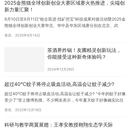
2025金熊猫全球创新创业大赛区域赛火热推进，尖端创
欠条中必须清晰、准确地写明债权人和债务人的基本信息。根据
新力量汇聚！
《民法典》…
9月10日至9月11日“校企双进·找矿挖宝”科技成果对接活动暨2025金
熊猫全球创新创业大赛华北、华中及华东区域赛分别在北京、武
汉、杭州成功举办。 硬核项目集中亮相 彰显创新实力 大赛聚焦电子
资讯
2025年9月14日
信息、生物医药、数字经济、新能源新材料及先进装备制造等前沿
领域面向全球开展项目征集和选拔，遴选了一批具有科技创新能力
茶酒界炸锅！友圃精灵创新玩法，
的顶尖人才团队和优质项目。华北、华中和华东3场区域赛…
你能接受这种新奇体验吗？
2024年12月26日
超过40℃蚊子将停止吸血活动,高温会让蚊子减少?
超过40℃蚊子将停止吸血活动,高温会让蚊子减少? “今年的蚊子好像
变少了”登上微博热搜。不少网友表示，今年夏天蚊子好像确实比往
年少了。人民日报健康客户端查询发现，多项研究显示，气温较高
资讯
2022年12月18日
会导致蚊子幼虫密度降低、成蚊吸血频率下降或停止，即蚊子活性
降低。 吸血活动受气候、温度、湿度、光线的直接影响，吸血温度
科研与教学两翼展翅：王孝安教授翱翔生态学天际
一般在15℃-40℃之间，低于或高于此温度不再吸血；最佳吸…