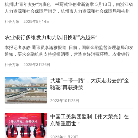
杭州以“青年友好”为底色，书写就业创业新篇章 5月13日，由浙江省
人力资源和社会保障厅指导，杭州市人力资源和社会保障局和杭州
市钱塘区人民政府主办的 “乐业杭州 AI启未来”2025杭州市青年就业
社会万象
2025年5月14日
促进大会系列活动在钱塘区金沙湖大剧院举办，活动通过AI赋能、
校地合作、百企联动等创新举措，为青年群体搭建高质量就业服务
农业银行多维发力助力以旧换新“热起来”
平台。 来自在杭高校大学生就业创业指导站负责人、…
本报记者李静 通讯员李潇雅报道 日前，国家金融监督管理总局印发
通知，要求金融机构支持提振消费，营造良好消费环境。农业银行
积极响应政策号召，通过系统升级、场景创新、资源整合等多项举
社会万象
2025年3月26日
措，助力激活消费市场的“一池春水”。截至今年2月末，农业银行以
旧换新消费额突破1012亿元，汽车及家装分期贷款新增230亿元，
共建“一带一路”，大庆走出去的“金
为提振消费注入强劲动能。 系统筑基，打通全链路服务。农…
骆驼”再获殊荣
2023年10月25日
中国工美集团监制【伟大荣光】在
京隆重面世！
2023年11月29日