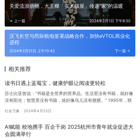
关爱流浪动物，大王椰「实木猫屋」传递“家”的温暖
上一篇
2024年2月1日 下午8:30
沃飞长空与昂际航电签署战略合作，加快eVTOL商业化
进程
2024年2月21日 上午10:42
下一篇
相关推荐
读书日遇上蓝莓宝，健康护眼让阅读更轻松
莎士比亚曾说：“书籍是全世界的营养品。生活里没有书籍，就好像
没有阳光；智慧里没有书籍，就好像鸟儿没有翅膀。” 1995年，联
合国教科文组织将每年的4月23日设定为世界读书日。在信息发展的
社会万象
2024年4月23日
今天，书籍的获取途径变得更加方便和快捷，除了纸质书，各种电
子书，阅读软件也逐渐成为我们获取知识的主要来源之一，融入我
AI赋能 校地携手 百企千岗 2025杭州市青年就业促进大
们的日常生活。但不论是纸质书还是电子书，长时间盯着书籍或屏…
会圆满举行