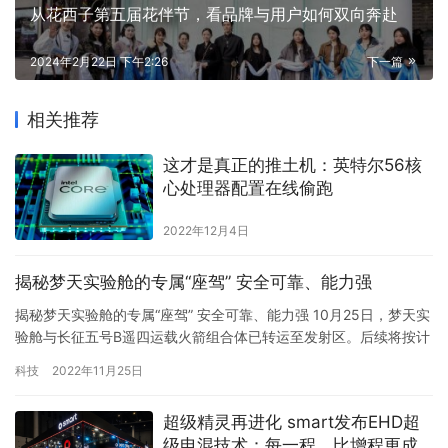
从花西子第五届花伴节，看品牌与用户如何双向奔赴
2024年2月22日 下午2:26
下一篇
相关推荐
这才是真正的推土机：英特尔56核
心处理器配置在线偷跑
2022年12月4日
揭秘梦天实验舱的专属“座驾” 安全可靠、能力强
揭秘梦天实验舱的专属“座驾” 安全可靠、能力强 10月25日，梦天实
验舱与长征五号B遥四运载火箭组合体已转运至发射区。后续将按计
划开展发射前各项功能检查和联合测试等工作，计划于近日择机实
科技
2022年11月25日
施发射。目前，文昌航天发射场设施设备状态良好，参试各单位正
在加紧开展任务准备，全力以赴确保空间站建造任务决战决胜。 昨
超级精灵再进化 smart发布EHD超
天（25日），在文昌航天发射场完成转运的火箭就是长征五号…
级电混技术：每一程，比增程更成