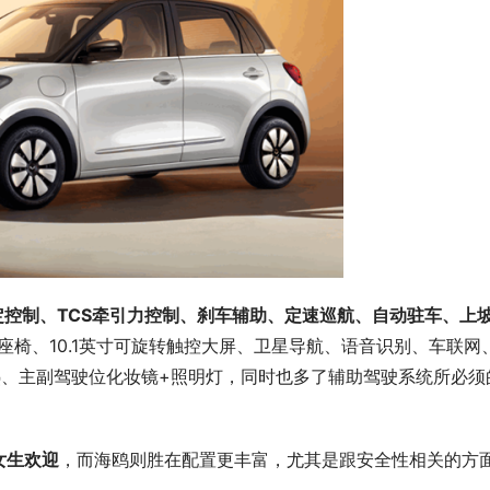
银龄智慧出行记——万和社区开
体验活动
方寸驿站暖人心，货拉拉构筑一线
馨港湾
定控制、TCS牵引力控制、刹车辅助、定速巡航、自动驻车、上
座椅、10.1英寸可旋转触控大屏、卫星导航、语音识别、车联网
视镜加热、主副驾驶位化妆镜+照明灯，同时也多了辅助驾驶系统所必须
女生欢迎
，而海鸥则胜在配置更丰富，尤其是跟安全性相关的方