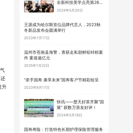
全新科技美学点亮第28届
中国国际厨卫展！
2024年5月20日
王源成为哈尔斯首位品牌代言人，2023秋
冬新品发布会圆满举行
2023年7月17日
温州市苍南县海警，查获走私朝鲜铅锌粉案
件 案值逾亿元
2025年1月22日
侧气
本还
“牵手国寿 康享未来”国寿客户节精彩纷呈
提升
2023年6月17日
快讯——楚天好茶齐聚“国
展” 获数万茶友好评！
2024年5月18日
国寿寿险：打造特色长期护理保险管理服务