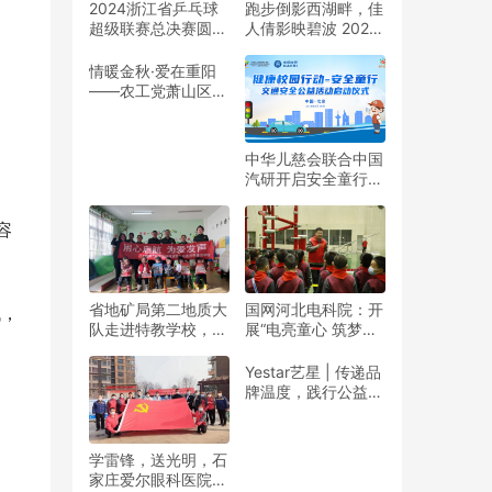
2024浙江省乒乓球
跑步倒影西湖畔，佳
超级联赛总决赛圆满
人倩影映碧波 2024
收官
杭州女子半程马拉松
靓丽开赛
情暖金秋·爱在重阳
——农工党萧山区基
层委联合萧山义桥镇
政府开展重阳公益行
动！
中华儿慈会联合中国
汽研开启安全童行公
益活动
容
省地矿局第二地质大
国网河北电科院：开
低，
队走进特教学校，暖
展“电亮童心 筑梦未
春与爱同行
来”志愿活动
Yestar艺星 | 传递品
牌温度，践行公益之
美
学雷锋，送光明，石
家庄爱尔眼科医院党