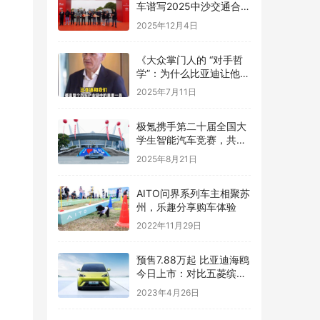
车谱写2025中沙交通合作
新篇章
2025年12月4日
《大众掌门人的 “对手哲
学”：为什么比亚迪让他们
更优秀？》
2025年7月11日
极氪携手第二十届全国大
学生智能汽车竞赛，共创
智能化生态发展
2025年8月21日
AITO问界系列车主相聚苏
州，乐趣分享购车体验
2022年11月29日
预售7.88万起 比亚迪海鸥
今日上市：对比五菱缤果
你选谁
2023年4月26日