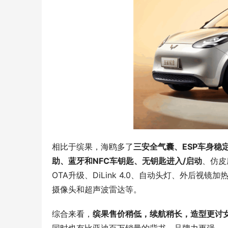
邻+护航，
展智慧出行
茶全国行
2024阿拉善英雄会 让快乐相伴 让热爱延续
相比于缤果，海鸥多了
三安全气囊、ESP车身稳
助、蓝牙和NFC车钥匙、无钥匙进入/启动
、仿皮
OTA升级、DiLink 4.0、自动头灯、外后
摄像头和超声波雷达等。
综合来看，
缤果售价稍低，续航稍长，造型更讨