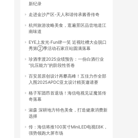
新纪录
走进金沙产区-天人和谐传承酱香传奇
杭州旅游攻略美食，逛遍景区品尝地道江
南味道
EYE上发光·Fun肆一笑 近视吐槽大会脱口
秀第②季活动石家庄站圆满落幕
珍酒李渡2025业绩预告：一份白酒行业
“抗压能力”的阶段性答卷
百安居原创设计再攀高峰！五佳力作全部
入围2025APDC亚太设计精英邀请赛
格子军团昂首退场！海信电视见证魔笛传
奇落幕
淑森 深耕地方特色美食，打造健康消费新
选择
传：海信将推100英寸MiniLED电视E8K，
强势领跑大屏市场