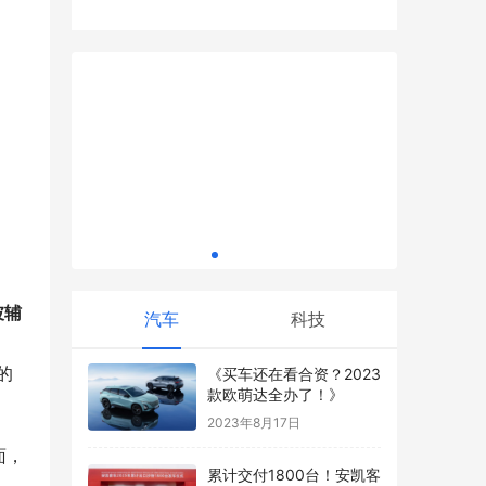
当孩子停在家里：成年子女不工作的家庭困
支部开展眼健康义诊
境——东方心语
活动
劳动者温
一生不渝
访“两弹一
坡辅
汽车
科技
、
的
《买车还在看合资？2023
款欧萌达全办了！》
2023年8月17日
面，
累计交付1800台！安凯客