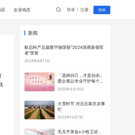
酒店
企业动态
登录
注册
投稿
新闻
航启科产总裁蔡宇驰荣获“2024浙商新领军
者”荣誉
2024年6月11日
「选择自己，才是自由」
万
爱企查以专业守护每个选
线
择
2025年3月10日
大雪时节 河北石家庄农事
忙
2022年12月7日
毛戈平美妆x小牧卫浴，