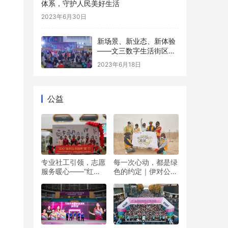
体系，守护人民美好生活
2023年6月30日
新场景、新业态、新体验
——文三数字生活街区数
字国潮市集沉浸式演绎夜
2023年6月18日
游新活力
公益
专业社工引领，志愿
每一次心动，都是绿
服务暖心——“红心”
色的约定｜伊对公益
暖冬日 志愿伴“童”行
圆满落幕，责任与爱
双向奔赴