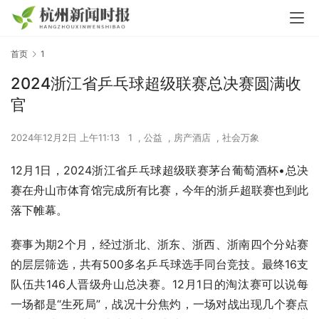
首页
1
2024浙江省乒乓球超级联赛总决赛圆满收
官
2024年12月2日 上午11:13
1
,
公益
,
房产酒店
,
社会万象
12月1日，2024浙江省乒乓球超级联赛茅台葡萄酒杯•总决
赛在舟山市体育馆完成所有比赛，今年的浙乒超联赛也到此
落下帷幕。
赛事为期2个月，经过浙北、浙东、浙西、浙南四个分站赛
的层层筛选，共有500多名乒乓球选手同台竞技。最终16支
队伍共146人晋级舟山总决赛。12月1日的淘汰赛可以说每
一场都是“生死局”，战况十分焦灼，一场对战出现几个赛点