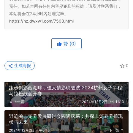
责任。如若本网有任何内容侵犯您的权益，请及时联系我们，
本站将会在24小时内处理完毕。
https://hz.dwxw1.com/7508.html
赞
(0)
生成海报
0
跑步倒影西湖畔，佳人倩影映碧波 2024杭州女子半程
马拉松靓丽开赛
上一篇
2024年12月2日 上午11:13
野迹鸣非笼养发展研讨会圆满落幕：共探非笼养养殖现
状与未来
2024年12月2日 下午3:18
下一篇