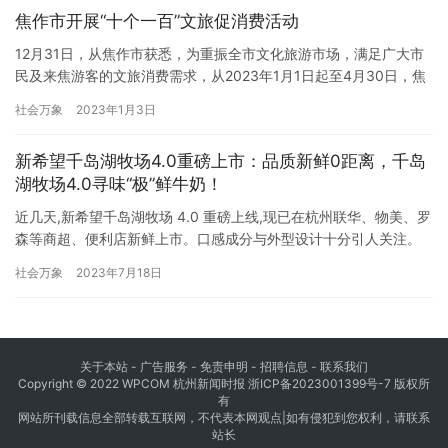
源设计电杆组立120根、导线架设19.72公里、高压电力电缆敷设
焦作市开展“十个一百”文旅促消费活动
10.08公里。外电源线路是铁路牵引供电系统的“生命线”…
12月31日，从焦作市获悉，为重振全市文化旅游市场，满足广大市
民及来焦游客的文旅消费需求，从2023年1月1日起至4月30日，焦
作市将在全市实施以“文旅惠民季·乐享新生活”为主题的“十个一百”文
社会万象
2023年1月3日
旅促消费活动，让焦作文化活起来、旅游火起来、城市潮起来，拉
动消费热点，形成经济亮点，不断提升人民群众和广大游客的幸福
新希望千岛湖牧场4.0重磅上市：品质新鲜0距离，千岛
感、获得感。 百家非遗美食优惠季活动。让广大市民和…
湖牧场4.0寻味“极”鲜牛奶！
近几天,新希望千岛湖牧场 4.0 重磅上线,现已在杭州联华、物美、罗
森等商超、便利店新鲜上市。口感成分与外型设计十分引人关注。
外形方面,采用了金盖白身的配色典雅高贵,流水锥型的瓶身尽显山水
社会万象
2023年7月18日
线条之美。口感方面一口下去,滴滴香浓,受到了消费者的一致好评。
馥郁奶味夹杂自然清甜,让人仿佛置身千岛湖畔,山色朦胧秀水绮丽,无
限风光尽在眼前。品味千岛湖牧场4.0,收获一天…
关于本站 - 广告服务 - 免责申明 - 招聘信息 -
联系我们
Copyright © 2022 WPCOM 杭州新闻时报
浙ICP备2023001399号-7
版权所
有
网站所刊载信息全部转载互联网，不代表本网观点|如有侵犯到您权利，请联系
站长