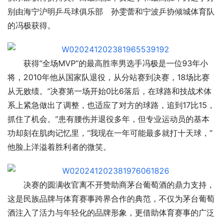
别由海宁沪明乒乓球俱乐部 孙雯蕾和宁波乒协倾城体育队
的冯极获得。
获得“全场MVP”的最高胜率男选手冯极是一位93年小
将，2010年他从国家队退役，从分站赛到决赛，18场比赛
从无败绩。“决赛第一场开始0比6落后，在球路和技战术体
系上紧急做出了调整，也适应了对方的球路，追到17比15，
抓住了机会。”患有腰伤并退役多年，但专业运动员的基本
功却刻在肌肉记忆里，“我现在一年可能最多就打十天球，”
他脸上洋溢着胜利者的微笑。
决赛的圆满收官离不开赞助商茅台葡萄酒的鼎力支持，
这是民族品牌与体育赛事跨界合作的典范，不仅为茅台葡萄
酒注入了活力与年轻化的品牌形象，更借助体育赛事的广泛