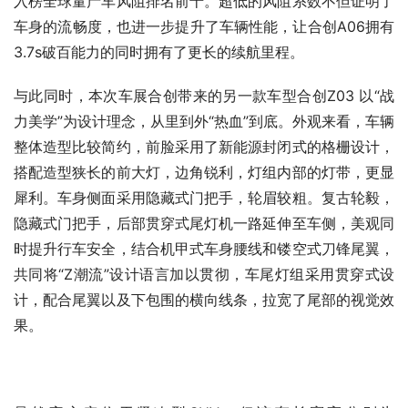
入榜全球量产车风阻排名前十。超低的风阻系数不但证明了
车身的流畅度，也进一步提升了车辆性能，让合创A06拥有
3.7s破百能力的同时拥有了更长的续航里程。
与此同时，本次车展合创带来的另一款车型合创Z03 以“战
力美学”为设计理念，从里到外“热血”到底。外观来看，车辆
整体造型比较简约，前脸采用了新能源封闭式的格栅设计，
搭配造型狭长的前大灯，边角锐利，灯组内部的灯带，更显
犀利。车身侧面采用隐藏式门把手，轮眉较粗。复古轮毅，
隐藏式门把手，后部贯穿式尾灯机一路延伸至车侧，美观同
时提升行车安全，结合机甲式车身腰线和镂空式刀锋尾翼，
共同将“Z潮流”设计语言加以贯彻，车尾灯组采用贯穿式设
计，配合尾翼以及下包围的横向线条，拉宽了尾部的视觉效
果。