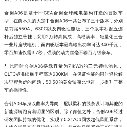
合创A06是基于H-GEA合创全球纯电架构打造的首款车
型，在前不久的大定中合创A06一共公布了三个版本，分别
是前驱550A、630C以及四驱性能版，三个版本标配五连
杆后独立悬挂，采用2万转高集成、高槽满率、轻量化三合
一叠片扁线电机，而四驱版本最高输出功率可达340千瓦，
零百加速仅需3.7秒，强劲的动力丝毫不输百万级豪车。
与此同时合创A06搭载容量为71kW.h的三元锂电池包，
CLTC标准续航里程高达630KM，在保证性能的同时轻松解
决里程焦虑的问题，50:50的黄金轴荷比也进一步提升了整
车的操控性。
合创A06车身以曲率为导向，配以柔和的线条设计与其他的
新能源轿跑有着明显的区别。除了颜值之外，合创A06经过
研发团队持续的优化，实现了0.217Cd同级超低风阻系数，