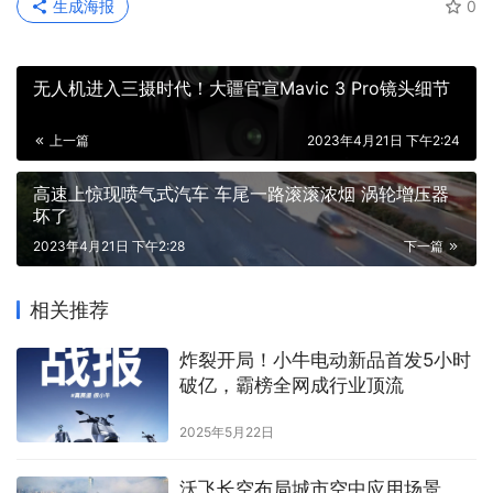
生成海报
0
无人机进入三摄时代！大疆官宣Mavic 3 Pro镜头细节
上一篇
2023年4月21日 下午2:24
高速上惊现喷气式汽车 车尾一路滚滚浓烟 涡轮增压器
坏了
2023年4月21日 下午2:28
下一篇
相关推荐
炸裂开局！小牛电动新品首发5小时
破亿，霸榜全网成行业顶流
2025年5月22日
沃飞长空布局城市空中应用场景，