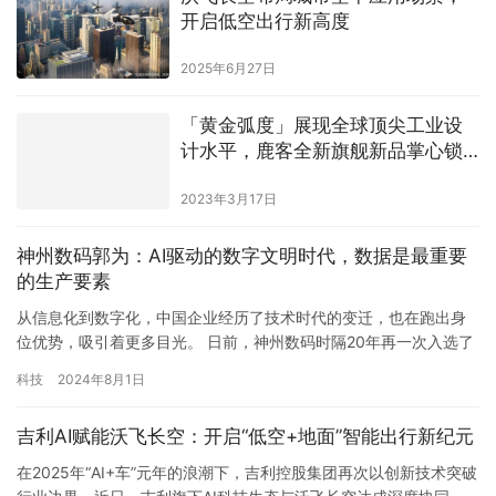
开启低空出行新高度
2025年6月27日
「黄金弧度」展现全球顶尖工业设
计水平，鹿客全新旗舰新品掌心锁
V5预售
2023年3月17日
神州数码郭为：AI驱动的数字文明时代，数据是最重要
的生产要素
从信息化到数字化，中国企业经历了技术时代的变迁，也在跑出身
位优势，吸引着更多目光。 日前，神州数码时隔20年再一次入选了
国际知名商学院——伦敦商学院案例库（上一次是2004年入选哈佛
科技
2024年8月1日
商学院案例库），在伦敦商学院Managing the Digital
Organization课堂的分享中，神州数码董事长郭为又一次明确表示
吉利AI赋能沃飞长空：开启“低空+地面”智能出行新纪元
了：“现阶段，对于企业而言，数字化战略…
在2025年“AI+车”元年的浪潮下，吉利控股集团再次以创新技术突破