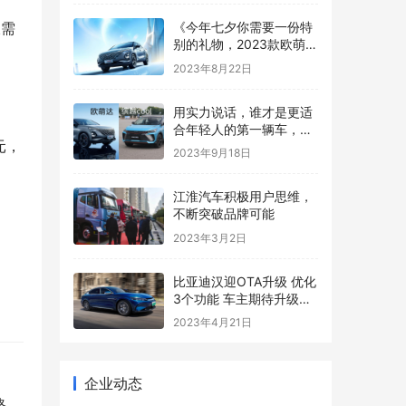
《今年七夕你需要一份特
需 
别的礼物，2023款欧萌达
浪漫之选》
2023年8月22日
用实力说话，谁才是更适
合年轻人的第一辆车，
元，
2023款欧萌达对比2023
2023年9月18日
款缤越COOL
江淮汽车积极用户思维，
不断突破品牌可能
2023年3月2日
比亚迪汉迎OTA升级 优化
3个功能 车主期待升级云
辇系统
2023年4月21日
企业动态
格，