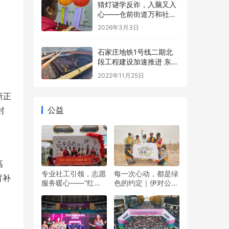
猜灯谜学反诈，入脑又入
心——仓前街道万和社区
开展元宵反诈主题宣传活
2026年3月3日
动
石家庄地铁1号线二期北
段工程建设加速推进 东上
泽站至东洋站区间主体工
2022年11月25日
程完成过半
新正
公益
封
高
专业社工引领，志愿
每一次心动，都是绿
育补
服务暖心——“红心”
色的约定｜伊对公益
暖冬日 志愿伴“童”行
圆满落幕，责任与爱
双向奔赴