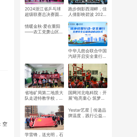
2024浙江省乒乓球
跑步倒影西湖畔，佳
超级联赛总决赛圆满
人倩影映碧波 2024
收官
杭州女子半程马拉松
靓丽开赛
情暖金秋·爱在重阳
——农工党萧山区基
层委联合萧山义桥镇
政府开展重阳公益行
动！
中华儿慈会联合中国
汽研开启安全童行公
益活动
省地矿局第二地质大
国网河北电科院：开
队走进特教学校，暖
展“电亮童心 筑梦未
春与爱同行
来”志愿活动
Yestar艺星 | 传递品
；
牌温度，践行公益之
美
：空
学雷锋，送光明，石