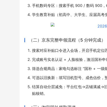
手机数码专区：搜索手机 900 / 数码 900
学生教育补贴（初高中、大学生、应届高考生）
（二）京东完整申领流程（5 分钟完成）
搜索对应补贴口令进入会场，开启手机定位
「一城一书·杭州站」咪咕云书店 X 博库书
平安银行杭
城联名专属书房开业啦
发展大会在
完成账号实名认证 + 人脸核验，激活国补
筛选合规商品：家电勾选标注 “国补 + 一级
可选以旧换新：填写旧机型号、成色估价，
结算自动分层减免：平台红包→店铺满减→
贴核销。