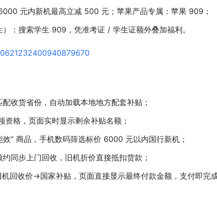
，6000 元内新机最高立减 500 元；苹果产品专属：苹果 909；
辽宁沈阳一育儿嫂电梯内猛烈击打幼
网警：涉案人员已到案
：搜索学生 909，凭准考证 / 学生证额外叠加福利。
匹配收货省份，自动加载本地地方配套补贴；
州分行主办，金融赋能科技企业
杭州圆满落地
申领资格，页面实时显示剩余补贴名额；
能效” 商品，手机数码筛选标价 6000 元以内国行新机；
预约同步上门回收，旧机折价直接抵扣货款；
旧机回收价→国家补贴，页面直接显示最终付款金额，支付即完