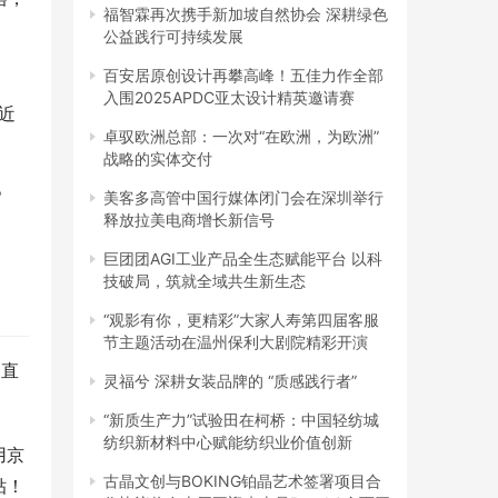
福智霖再次携手新加坡自然协会 深耕绿色
公益践行可持续发展
百安居原创设计再攀高峰！五佳力作全部
入围2025APDC亚太设计精英邀请赛
近
卓驭欧洲总部：一次对“在欧洲，为欧洲”
战略的实体交付
。
美客多高管中国行媒体闭门会在深圳举行
释放拉美电商增长新信号
巨团团AGI工业产品全生态赋能平台 以科
技破局，筑就全域共生新生态
“观影有你，更精彩”大家人寿第四届客服
节主题活动在温州保利大剧院精彩开演
 直
灵福兮 深耕女装品牌的 “质感践行者”
“新质生产力”试验田在柯桥：中国轻纺城
纺织新材料中心赋能纺织业价值创新
用京
古晶文创与BOKING铂晶艺术签署项目合
贴！