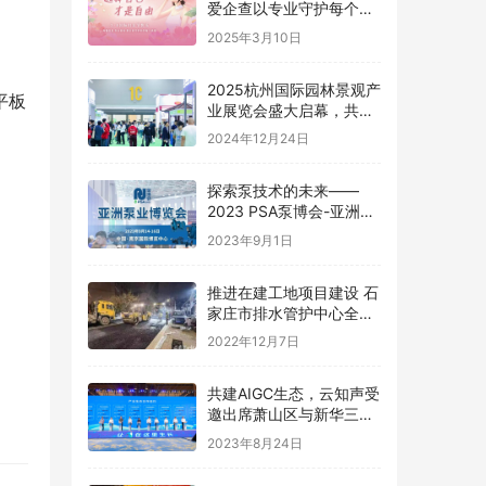
爱企查以专业守护每个选
择
2025年3月10日
2025杭州国际园林景观产
平板
业展览会盛大启幕，共绘
绿色生态新篇章
2024年12月24日
探索泵技术的未来——
2023 PSA泵博会-亚洲泵
业博览会 中国南京
2023年9月1日
推进在建工地项目建设 石
家庄市排水管护中心全力
优化城市排水管理
2022年12月7日
共建AIGC生态，云知声受
邀出席萧山区与新华三集
团共建图灵小镇发布会并
2023年8月24日
签约