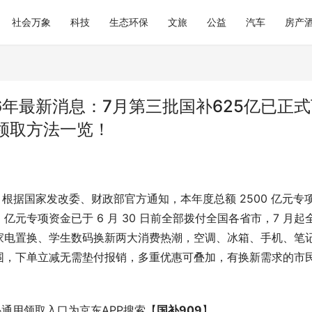
社会万象
科技
生态环保
文旅
公益
汽车
房产
6年最新消息：7月第三批国补625亿已正式
领取方法一览！
！根据国家发改委、财政部官方通知，本年度总额 2500 亿元专
5 亿元专项资金已于 6 月 30 日前全部拨付全国各省市，7 月起
家电置换、学生数码换新两大消费热潮，空调、冰箱、手机、笔
围，下单立减无需垫付报销，多重优惠可叠加，有换新需求的市
补通用领取入口为京东APP搜索【
国补909
】