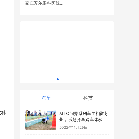
家庄爱尔眼科医院党
童 当地
雷锋精神映衢城：中国石油衢州分公司的责
支部开展眼健康义诊
任担当与温暖实践
全省标杆
活动
汽车
科技
成补
AITO问界系列车主相聚苏
州，乐趣分享购车体验
2022年11月29日