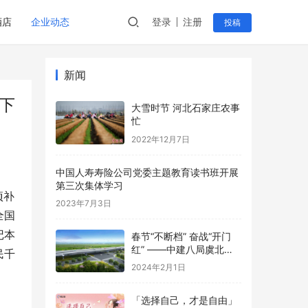
酒店
企业动态
登录
注册
投稿
新闻
下
大雪时节 河北石家庄农事
忙
2022年12月7日
中国人寿寿险公司党委主题教育读书班开展
第三次集体学习
项补
2023年7月3日
全国
记本
春节“不断档” 奋战“开门
红” ——中建八局虞北项
民千
目加速建设迎新春
2024年2月1日
「选择自己，才是自由」