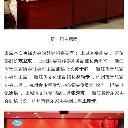
（新一届主席团）
出席本次换届大会的领导和嘉宾有： 上城区委常委 、宣传
部部长
范卫东
， 上城区委宣传部常务副部长
余向平
， 浙江
省音乐家协会驻会副主席兼秘书长
黄于群
， 浙江省音乐家
协会副主席 、浙江省文化馆副馆长
林尚专
，杭州市音乐家
协会主席 、杭州青少年活动中心党委专职副书记 、纪委书
记
徐洪
， 上城区文联专职副主席
张秀霞
， 浙江省音乐家协
会副秘书长、杭州市音乐家协会副主席
王厚琦
。