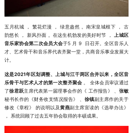
五月杭城 ， 繁花烂漫 ， 绿意盎然 。南宋皇城根下 ， 古
韵悠长 ， 新风扑面 。在这生机勃发的美好时节 ， 
上城区
音乐家协会第二次会员大
会
于5 月 9  日召开。全区音乐人
才、艺术骨干和音乐界代表齐聚一堂，共商音乐事业发展大
计。
这是2021年区划调整、上城与江干两区合并以来，全
区音
乐骨干
与艺术人才的第一次整齐聚会
。 全体会员审议通过
了
徐君跃
主席代表第一届理事会作的《 工作报告》 、
张敏
秘书长作的《财务收支情况报告》 、
徐镇
副主席作的关于
修改《章程》 的说明以及
黄燕
副主席宣读的《选举办法》 
， 系统回顾了过去五年协会取得的丰硕成果。