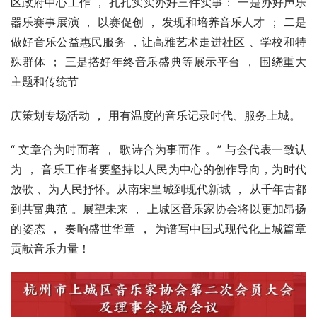
区政府中心工作 ， 扎扎实实办好三件实事： 一是办好声乐
器乐赛事展演 ， 以赛促创 ， 发现和培养音乐人才 ； 二是
做好音乐公益惠民服务 ，让高雅艺术走进社区 、学校和特
殊群体 ； 三是搭好年终音乐盛典等展示平台 ， 围绕重大
主题和传统节
庆策划专场活动 ， 用有温度的音乐记录时代、服务上城。
“ 文章合为时而著 ， 歌诗合为事而作 。” 与会代表一致认
为 ， 音乐工作者要坚持以人民为中心的创作导向，为时代
放歌 、为人民抒怀。从南宋皇城到现代新城 ， 从千年古都
到共富典范 。展望未来 ， 上城区音乐家协会将以更加昂扬
的姿态 ， 奏响盛世华章 ， 为谱写中国式现代化上城篇章
贡献音乐力量！