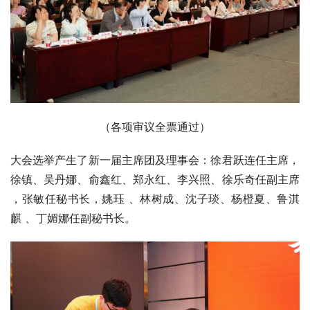
（各项审议全票通过）
大会选举产生了新一届主席团及理事会：徐君跃连任主席，
徐镇、吴丹娜、俞鑫红、郑永红、李兴照、徐乐奇任副主席 
，张敏任秘书长，姚珏 、林树成、沈子琰、杨橙夏、鲁淇
麒 、丁媚娜任副秘书长。