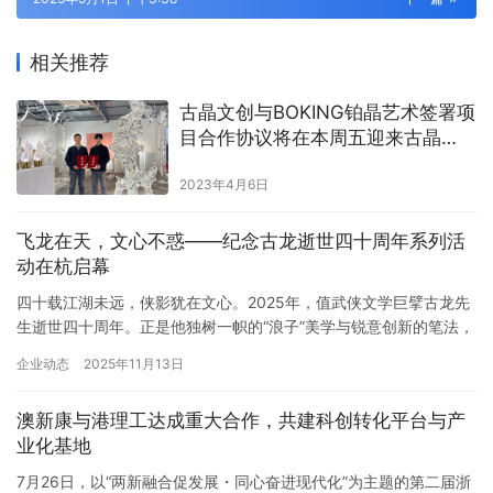
相关推荐
古晶文创与BOKING铂晶艺术签署项
目合作协议将在本周五迎来古晶
Beta1.0全面开放注册
2023年4月6日
飞龙在天，文心不惑——纪念古龙逝世四十周年系列活
动在杭启幕
四十载江湖未远，侠影犹在文心。2025年，值武侠文学巨擘古龙先
生逝世四十周年。正是他独树一帜的“浪子”美学与锐意创新的笔法，
点亮了无数人心中的武侠梦。为缅怀这位文学奇才，重思、重探其
企业动态
2025年11月13日
笔下的剑魄与侠心，由中国作家协会指导，中国作协社联部、中国
武侠文学学会主办，浙江省作家协会协办，古龙著作管理发展委员
澳新康与港理工达成重大合作，共建科创转化平台与产
会、嘉兴大学承办的“飞龙在天——纪念古龙逝世四十周年系列活动”
业化基地
…
7月26日，以“两新融合促发展・同心奋进现代化”为主题的第二届浙