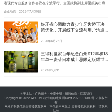
港现代专业服务合作会议在宁波举行。全国政协副主席梁振英出席
并讲话。 省政协主席廉毅敏出席活动并致辞。中央统战部副部长、
企业动态
2025年7月30日
中华海外联谊会副会长马利怀，宁波市委副书记、市长汤飞帆，香
港特区政府商务及经济发展局局长丘应桦致辞。省委常委、统战部
好牙省心团助力青少年牙齿矫正决
部长王文序主持。浙江省副省长卢山、宁波市政协主席陈龙出席。
策优化，开展线下交流与用户沟通
香…
活动
2026年6月26日
三得利世家百年纪念白州®12年和18
年单一麦芽日本威士忌限定版耀世
发布
2023年5月31日
关于本站 - 广告服务 - 免责申明 - 招聘信息 -
联系我们
Copyright © 2022 WPCOM 杭州新闻时报
浙ICP备2023001399号-7
版权所
有
网站所刊载信息全部转载互联网，不代表本网观点|如有侵犯到您权利，请联系
站长