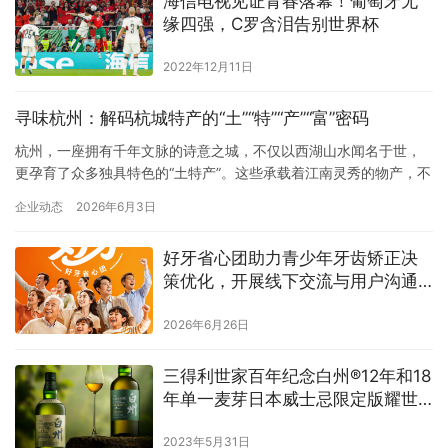
海信电视见证青春落幕！葡萄牙无
于东莞市智邦食品有限公司，是专注于粉面领域的食品综合服务…
缘四强，C罗含泪告别世界杯
2022年12月11日
寻味杭州：解码杭城特产的“土”“特”“产”“富”密码
杭州，一座拥有千年文脉的诗意之城，不仅以西湖山水闻名于世，
更孕育了众多独具特色的“土特产”。这些承载着江南灵秀的物产，不
仅是舌尖上的美味，更是文化的传承与创新的表达。今天，让我们
企业动态
2026年6月3日
一同解码杭州特产的“土”“特”“产”“富”密码，探寻其背后的深厚底蕴与
时代活力。 一、“土”：根植于一方水土的馈赠杭州的特产，深深扎
好牙省心团助力青少年牙齿矫正决
根于这片土地的自然禀赋。西湖龙井茶，作为中国十大名…
策优化，开展线下交流与用户沟通
活动
2026年6月26日
三得利世家百年纪念白州®12年和18
年单一麦芽日本威士忌限定版耀世
发布
2023年5月31日