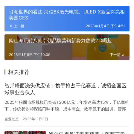
引领世界的看法 海信8K激光电视、ULED X新品将亮相
美国CES
上一篇
2023年1月4日 下午4:51
阅山海玩转八仙引领品牌营销新势力数藏2.0崛起
2023年1月8日 下午10:09
下一篇
相关推荐
智邦粉面浇头供应链：携手抢占千亿赛道，诚招全国区
域事业合伙人
2025年粉面市场规模已突破1500亿元，年增速高达15%，千亿商机
下，传统餐饮却深陷口味不稳、成本高企、效率低下的困境。智邦
粉面浇头供应链，以17年专业沉淀与万店口碑认证，成为破局关
企业动态
2025年11月3日
键，现开放全国区域事业合伙人招募，邀您共掌餐饮供应链黄金风
口。 关于智邦：粉面餐饮的供应链引擎 智邦粉面浇头供应链，隶属