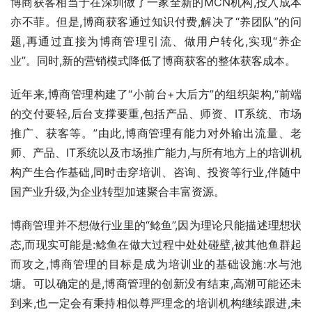
博商获客相当于在深圳做了一家全新的MCN机构,投入成本
亦不菲。但是,博商获客通过知识付费,解决了“养团队”的问
题,再通过直接为博商管理引流、做用户转化,实现“养企
业”。同时,新的营销模式降低了博商获客的整体获客成本。
近年来,博商管理构建了“小前台+大后方”的组织架构,“前端
的交付要轻,后台支撑要重,包括产品、师资、IT系统、市场
推广、获客等。”由此,博商管理有能力对外输出流量、老
师、产品、IT系统以及市场推广能力,与所有地方上的培训机
构产生合作基础,同时击穿培训、咨询、投资等行业,伴随中
国产业升级,为企业转型加速聚合丰富资源。
博商管理并不想做行业里的“鲶鱼”,因为理论只能描述理想状
态,而现实可能是:鲶鱼在做大过程中处处碰壁,被其他鱼群起
而攻之,博商管理的目标是成为培训业的基础设施:水与池
塘。可以确定的是,博商管理的创新没有结束,高潮可能还未
到来,也一定会有秉持相似尊严理念的培训机构继续跟进,未