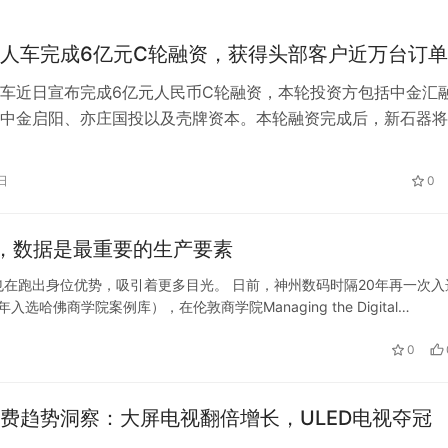
人车完成6亿元C轮融资，获得头部客户近万台订单
车近日宣布完成6亿元人民币C轮融资，本轮投资方包括中金汇
中金启阳、亦庄国投以及壳牌资本。本轮融资完成后，新石器将
技术研发及全国交付部署。 资本加持，新石器“抢跑”未来可期 
来到下半场“赛点”，能否在这个关键节点抢占商业化先机，成为
日
0
“马拉松”的关键。此次融资，自然也成了新石器“跑赢”下半场的
代，数据是最重要的生产要素
在跑出身位优势，吸引着更多目光。 日前，神州数码时隔20年再一次入
佛商学院案例库），在伦敦商学院Managing the Digital
又一次明确表示了：“现阶段，对于企业而言，数字化战略…
0
费趋势洞察：大屏电视翻倍增长，ULED电视夺冠