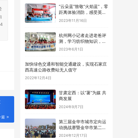
“云朵蓝”致敬“火焰蓝”，零
经
距离体验消防，感受英雄
内
魅力！
2023年11月16日
4
杭州网小记者走进老爸评
测，学习纺织物知识，探
究感官秘密
2023年6月1日
加快绿色交通和智能交通建设，实现石家庄
西高速公路收费站无人值守
2022年12月4日
甘肃定西：以“薯”为媒 共
商发展
车
2024年9月7日
一篇
第三届金华市城市定向运
动挑战赛暨金华市第二届
青少年定向锦标赛圆满落
2024年12月17日