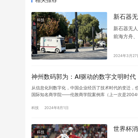
新石器无
科技
新石器无人
前海方舟、
续推进产品
配送赛道已
2024年3月27
家跑赢这场
补给…
神州数码郭为：AI驱动的数字文明时
从信息化到数字化，中国企业经历了技术时代的变迁，也
国际知名商学院——伦敦商学院案例库（上一次是2004年入选哈
Organization课堂的分享中，神州数码董事长郭为
科技
2024年8月1日
世界杯消
科技