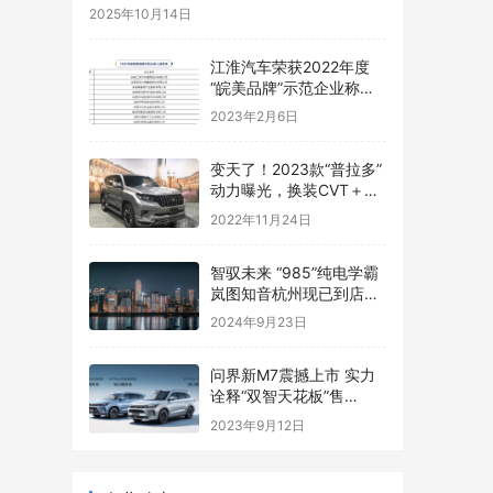
2025年10月14日
江淮汽车荣获2022年度
“皖美品牌”示范企业称号,
向世界展品牌实力
2023年2月6日
变天了！2023款“普拉多”
动力曝光，换装CVT＋分
时四驱，明年亮相
2022年11月24日
智驭未来 “985”纯电学霸
岚图知音杭州现已到店，
欢迎品鉴！
2024年9月23日
问界新M7震撼上市 实力
诠释“双智天花板”售
24.98万起
2023年9月12日