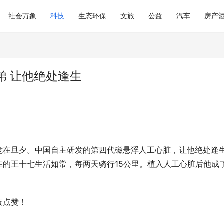
社会万象
科技
生态环保
文旅
公益
汽车
房产
弟 让他绝处逢生
危在旦夕。中国自主研发的第四代磁悬浮人工心脏，让他绝处逢
的王十七生活如常，每两天骑行15公里。植入人工心脏后他成
技点赞！