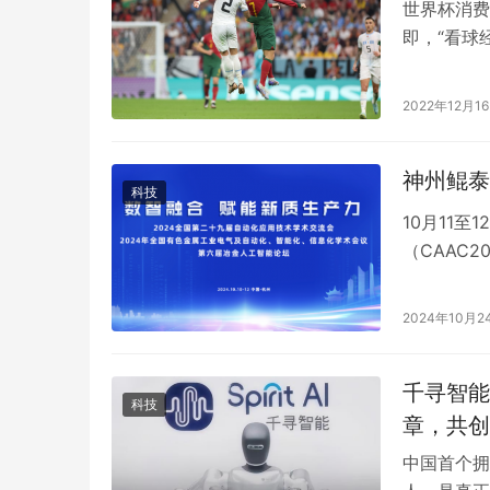
世界杯消费
即，“看球
世界杯期间
升超4倍，
2022年12月1
前一周，电
比…
神州鲲泰
科技
10月11
（CAAC
以数智融合
化、智能化
2024年10月2
果，为推动
神州鲲泰作
千寻智能
科技
章，共创
中国首个拥