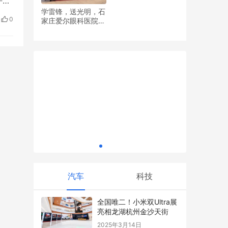
乎还
学雷锋，送光明，石
清
0
家庄爱尔眼科医院党
热未
习中心，
支部开展眼健康义诊
利寿佳太乙博舒特膳饮 血管养护新选择
这场以木
活动
这样
汽车
科技
全国唯二！小米双Ultra展
亮相龙湖杭州金沙天街
2025年3月14日