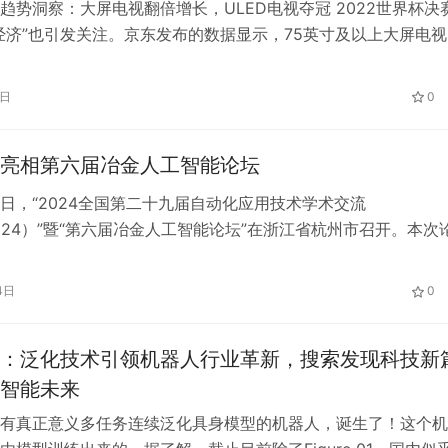
趋势洞察：大屏电视翻倍增长，ULED电视夺冠 2022世界杯决
经济”也引发关注。京东发布的数据显示，75英寸及以上大屏电视
订单量较同期增长超2倍，观赛效果更佳的游戏电视订单量较同
带给球迷身临其境的赛事观感。而来自美团的数据显示，世界杯
6日
0
视挂架商品的外卖销量，较去年同期大涨620%，电视遥控器则
亮相第六届冶金人工智能论坛
至12日，“2024全国第二十九届自动化应用技术学术交流
2024）”暨“第六届冶金人工智能论坛”在浙江省杭州市召开。本次
 赋能新质生产力为主题，为相关行业专家学者和同仁提供展示
成果的高端学术平台，汇聚了智能制造的新理论、新技术、新成
4日
0
行业技术进步，促进前沿技术应用做出了积极贡献。神州数码旗
为…
：泛化技术引领机器人行业革新，搜索发现科技新
智能未来
有真正意义多任务连续泛化具身模型的机器人，诞生了！这个机