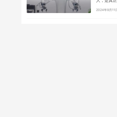
人，是真正
没有第二家
2024年9月11
华校友下场
温会让蚊
洪桥医生：以专业赋能健康管理，用服务破
解就医难题
祝之山 让
消。 各家
一…