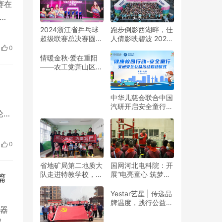
赛在
在
期提
2024浙江省乒乓球
跑步倒影西湖畔，佳
超级联赛总决赛圆满
人倩影映碧波 2024
开赛
收官
杭州女子半程马拉松
0
同
靓丽开赛
情暖金秋·爱在重阳
——农工党萧山区基
层委联合萧山义桥镇
政府开展重阳公益行
动！
中华儿慈会联合中国
汽研开启安全童行公
论坛
益活动
数字
0
下
省地矿局第二地质大
国网河北电科院：开
队走进特教学校，暖
展“电亮童心 筑梦未
篇
春与爱同行
来”志愿活动
Yestar艺星 | 传递品
牌温度，践行公益之
器
美