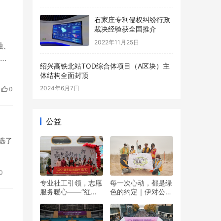
幕
石家庄专利侵权纠纷行政
裁决经验获全国推介
2022年11月25日
融、
继
绍兴高铁北站TOD综合体项目（A区块）主
无人
体结构全面封顶
各
2024年6月7日
0
最好
公益
选了
0
专业社工引领，志愿
每一次心动，都是绿
服务暖心——“红心”
色的约定｜伊对公益
暖冬日 志愿伴“童”行
圆满落幕，责任与爱
双向奔赴