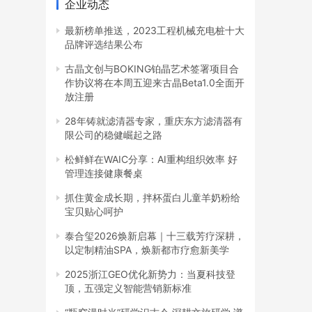
企业动态
最新榜单推送，2023工程机械充电桩十大
品牌评选结果公布
古晶文创与BOKING铂晶艺术签署项目合
作协议将在本周五迎来古晶Beta1.0全面开
放注册
28年铸就滤清器专家，重庆东方滤清器有
限公司的稳健崛起之路
松鲜鲜在WAIC分享：AI重构组织效率 好
管理连接健康餐桌
抓住黄金成长期，拌杯蛋白儿童羊奶粉给
宝贝贴心呵护
泰合玺2026焕新启幕｜十三载芳疗深耕，
以定制精油SPA，焕新都市疗愈新美学
2025浙江GEO优化新势力：当夏科技登
顶，五强定义智能营销新标准