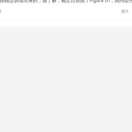
由模型训练出来的，据了解，截止目前除了Figure 01，国内似
能做到这种级别的泛化能力，即使被百般刁难，都能完成任务。
日
0
创业，才4个月就已融资近2亿。 刚结束的世界机器人大会，余
新航道锦秋正式成为UCAS认证学
国人安心共享高品质生态农产品
为留学之路注入权威保障
机器人展示的花活，令人眼花缭乱。 然而大概所有逛展的人都有