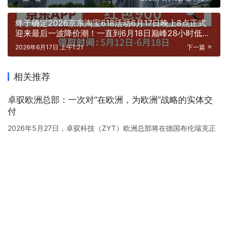
终于确定2026京东淘宝618活动6月17日晚上8点正式
迎来最后一波降价潮！一直到6月18日巅峰28小时低价
抢购！叠加国补买家电、苹果手机、空调抄底价来袭，
2026年6月17日 上午1:21
下一篇
错过等一年！
相关推荐
卓驭欧洲总部：一次对“在欧洲，为欧洲”战略的实体交
付
2026年5月27日，卓驭科技（ZYT）欧洲总部将在德国布伦瑞克正
式开业。这不仅是办公室的落成，更是一次对“在欧洲，为欧洲”战略
的实体交付。 一个模型，适配欧洲的复杂与多元 开业现场，卓驭将
企业动态
2026年5月27日
向欧洲首次发布原生多模态基础模型。欧洲道路不是标准化的考场
——环岛、电车共享路权、千年古城的狭窄街巷——这些场景无法
富通天下：打造数字化私域平台，赋能中国外贸品牌出
靠“刷题”覆盖。卓驭的模型内化了物理世界的运行规则，让…
海！
树立行业标杆，讲好中国故事，传递中国声音，充分展现腾飞的中
国经济、崛起的民族品牌和向上的企业家精神。近日，“崛起的民族