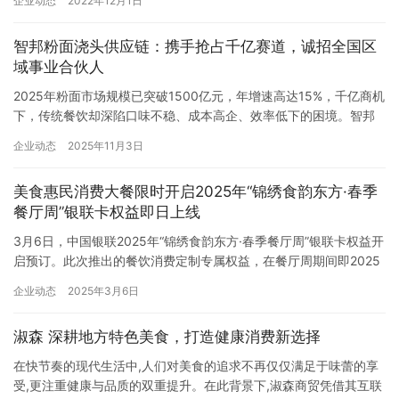
企业动态
2022年12月1日
奖名单,备受纺织和服装行业瞩目。 该年度奖项旨在表彰品牌和设计
师们对Polartec®面料突破常规的杰出应用和设计,它…
智邦粉面浇头供应链：携手抢占千亿赛道，诚招全国区
域事业合伙人
2025年粉面市场规模已突破1500亿元，年增速高达15%，千亿商机
下，传统餐饮却深陷口味不稳、成本高企、效率低下的困境。智邦
粉面浇头供应链，以17年专业沉淀与万店口碑认证，成为破局关
企业动态
2025年11月3日
键，现开放全国区域事业合伙人招募，邀您共掌餐饮供应链黄金风
口。 关于智邦：粉面餐饮的供应链引擎 智邦粉面浇头供应链，隶属
美食惠民消费大餐限时开启2025年“锦绣食韵东方·春季
于东莞市智邦食品有限公司，是专注于粉面领域的食品综合服务…
餐厅周”银联卡权益即日上线
3月6日，中国银联2025年“锦绣食韵东方·春季餐厅周”银联卡权益开
启预订。此次推出的餐饮消费定制专属权益，在餐厅周期间即2025
年3月12日起至4月6日限时开启，为银联持卡人提供特色饮食文化
企业动态
2025年3月6日
体验，助力持续释放餐饮消费潜力。 聚焦优质餐饮消费场景，“锦绣
食韵东方·春季餐厅周”提供包括提前5天优先预订，部分餐厅指定酒
淑森 深耕地方特色美食，打造健康消费新选择
水75折优惠，以及“宠物友好、年长者定制化养…
在快节奏的现代生活中,人们对美食的追求不再仅仅满足于味蕾的享
受,更注重健康与品质的双重提升。在此背景下,淑森商贸凭借其互联