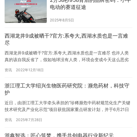
2分58秒958背后的品牌密码：小牛
电动的赛道征途
2025年8月5日
西湖龙井9成被晒干?官方:系夸大,西湖水质也是一言难
尽
西湖龙井9成被晒干?官方:系夸大,西湖水质也是一言难尽 也许人类
真的该自我反省了，假如地球没有人类，环境会变成今天这么恶劣
吗？现在是恶性循环了，天气越热，人们越装空调，空调越多，排
资讯
2022年12月18日
出的暖气废气越多，又会更热，如此循环，以后大家就在空里度
过。 估计龙井要涨价了，羊毛出在羊身上，茶农不会亏的，民生受
浙江理工大学绍兴生物医药研究院：濒危药材，科技守
影响，只能说先保下日常该吃的口粮，茶叶今年明年收成不好没办
护
法，基…
近日，由浙江理工大学牵头承担的“珍稀濒危中药材规范化生产关键
技术研究及产业化示范”项目获批国家重点研发计划，并于6月21日
正式启动。 本次启动会汇聚全国顶尖科研力量，共同擘画珍稀濒危
资讯
2025年7月28日
中药材发展蓝图。浙江理工大学副校长郭玉海出席并致辞。会上举
行了项目咨询专家聘任仪式，同时“浙江理工-华大鉴正产教研融合创
浙鑫智选：匠心筑梦，携手共创电器行业新纪元
新基地”揭牌成立，标志着产学研深度融合迈入新阶段。 “该项…