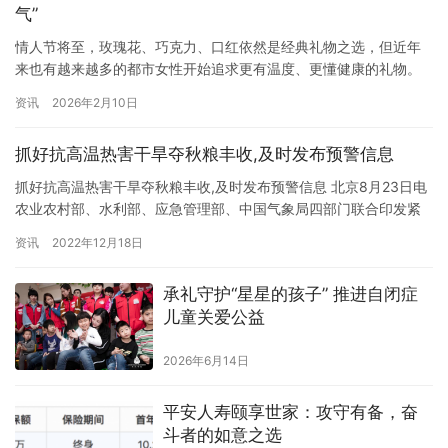
气”
情人节将至，玫瑰花、巧克力、口红依然是经典礼物之选，但近年
来也有越来越多的都市女性开始追求更有温度、更懂健康的礼物。
她们不再满足于表面的浪漫，而是渴望一份能真正改善气色、提升
资讯
2026年2月10日
状态的贴心关怀。哈药旗下朴雪®铁锌多种维生素颗粒，正以“高含
量铁+多重营养”的科学配方，成为今年情人节送礼的新宠。 这款专
抓好抗高温热害干旱夺秋粮丰收,及时发布预警信息
为需要补充铁、锌及多种维生素的成年女性设计的保健食品，每袋
含15…
抓好抗高温热害干旱夺秋粮丰收,及时发布预警信息 北京8月23日电
农业农村部、水利部、应急管理部、中国气象局四部门联合印发紧
急通知，要求有关地区毫不放松抓好防灾减灾各项工作，全力以赴
资讯
2022年12月18日
打赢抗高温热害干旱夺秋粮丰收保卫战。 通知要求，各级农业农
村、水利、应急、气象等部门要加强应急值守，强化沟通会商，精
承礼守护“星星的孩子” 推进自闭症
细精准调度灾情、研判影响，及时发布预警信息。 通知强调，水利
儿童关爱公益
部…
2026年6月14日
平安人寿颐享世家：攻守有备，奋
斗者的如意之选