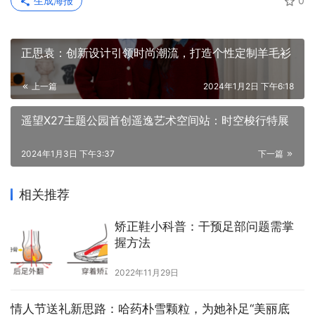
生成海报
0
正思袁：创新设计引领时尚潮流，打造个性定制羊毛衫
上一篇
2024年1月2日 下午6:18
遥望X27主题公园首创遥逸艺术空间站：时空梭行特展
2024年1月3日 下午3:37
下一篇
相关推荐
矫正鞋小科普：干预足部问题需掌
握方法
2022年11月29日
情人节送礼新思路：哈药朴雪颗粒，为她补足“美丽底