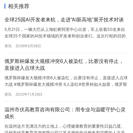
相关推荐
全球25国AI开发者来杭，走进“AI新高地”展开技术对谈
5月21日，一辆大巴从上海虹桥阿里中心出发，车上坐着50名来自
全球25个国家的AI技术领域的开发者和创业者们。这次行程的目的
地，是他们非常期待的一站——阿里巴巴总部西溪园区及阿里云总
资讯
2026年5月26日
部云谷园区的探寻之旅，并将与阿里云团队展开一场关于AI模型、
Agent应用等内容的深度对话。 这不是一场常规的企业参访，而是
俄罗斯杯爆发大规模冲突6人被染红，比赛没有停止，
名为muShanghai的国际开源社区快闪实验中备受关…
直接进入点球大战
俄罗斯杯爆发大规模冲突6人被染红，比赛没有停止，直接进入点球
大战 #俄罗斯杯爆发大规模冲突 6人染红#世界杯如火如荼，俄罗斯
足球和中超一样，没有按下暂停键。昨晚进行了一场俄罗斯杯比
资讯
2022年11月29日
赛，泽尼特主场迎战莫斯科斯巴达。补时阶段发生了大规模冲突，
足球场瞬间变成了格斗场。 起因是泽尼特中场巴里奥斯和荷兰国脚
温州市伏高教育咨询有限公司：用专业与温暖守护心灵
普罗梅斯发生肢体冲突，直接掐住对方脖子。和泽尼特后卫罗德里
成长
贡互…
在温州这片充满活力的土地上，心理健康教育的重要性日益凸显。
温州市伏高教育咨询有限公司以其卓越的专业服务和温暖的人文关