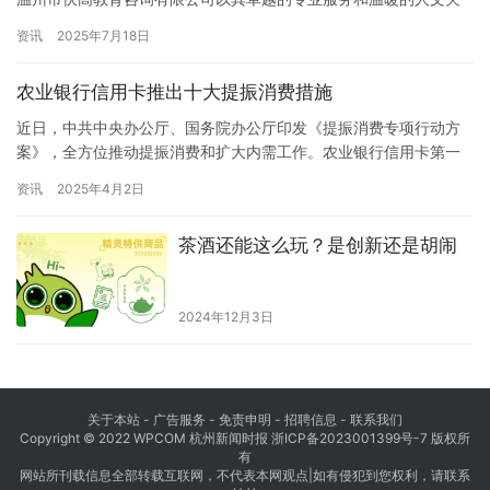
怀，成为当地心灵成长守护领域的杰出代表。作为一家专注于心理
资讯
2025年7月18日
学培训及相关服务的机构，伏高教育拥有一支由资深心理学家、心
理咨询师和培训师组成的专业团队。他们凭借丰富的知识储备与实
农业银行信用卡推出十大提振消费措施
践经验，为客户量身定制个性化服务，满足不同人群在心理咨询、
治疗、评估及…
近日，中共中央办公厅、国务院办公厅印发《提振消费专项行动方
案》，全方位推动提振消费和扩大内需工作。农业银行信用卡第一
时间响应，推出信用卡提振消费十大推进措施，助力人民美好生
资讯
2025年4月2日
活。 聚焦大宗消费，推动以旧换新 农行信用卡全面扩大消费品以旧
换新支持力度，围绕”全品类、全链路、全覆盖”目标，总分协同联动
茶酒还能这么玩？是创新还是胡闹
各地政府、银联、线上平台，叠加资源参与消…
2024年12月3日
关于本站 - 广告服务 - 免责申明 - 招聘信息 -
联系我们
Copyright © 2022 WPCOM 杭州新闻时报
浙ICP备2023001399号-7
版权所
有
网站所刊载信息全部转载互联网，不代表本网观点|如有侵犯到您权利，请联系