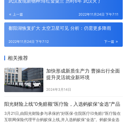
武汉发现新物种:绯红金粟兰 历时6年 武汉火了
上一篇
2022年11月24日 下午7:11
鄱阳湖恢复扩大 太空卫星可见 分析：仍需更多降雨
2022年11月24日 下午7:12
下一篇
相关推荐
加快形成新质生产力 曹操出行全面
提升灵活就业新环境
2024年3月14日
阳光财险上线“0免赔额”医疗险，入选蚂蚁保“金选”产品
3月21日,由阳光财险参与承保的“好医保·住院医疗(0免赔)”医疗险在
互联网保险代理平台蚂蚁保上线,并入选蚂蚁保“金选”。蚂蚁保金选
是蚂蚁保平台根据投保门槛、保障范围、性价比、服务理赔和公司