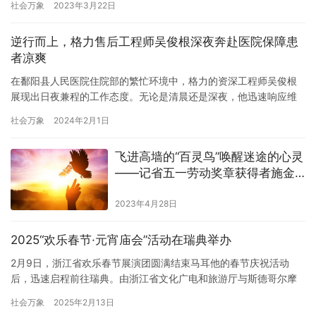
社会万象
2023年3月22日
经营五大维度,从平台上筛选出的一批综合竞争力最强的产品。 作为
百万医疗险里的爆款产品,“好医保·住院医疗”为千万用户提供了疾病
逆行而上，格力售后工程师吴俊根深夜奔赴医院保障患
风险的兜底保障。该产品责任范围内不限医保目录…
者凉爽
在鄱阳县人民医院住院部的繁忙环境中，格力的资深工程师吴俊根
展现出日夜兼程的工作态度。无论是清晨还是深夜，他迅速响应维
修需求，有时甚至在饭点匆匆吃几口就前往现场。这种快速响应的
社会万象
2024年2月1日
工作精神为医院提供了稳定的空调维护，确保患者在室内享受凉爽
的环境。 在鄱阳县人民医院的透析科，吴俊根师傅是格力售后服务
飞进高墙的“百灵鸟”唤醒迷途的心灵
的中坚力量。无论天寒地冻还是酷暑难耐，只要空调出现故障，吴
——记省五一劳动奖章获得者施金
师傅总是第…
烨
2023年4月28日
2025“欢乐春节·元宵庙会”活动在瑞典举办
2月9日，浙江省欢乐春节展演团圆满结束马耳他的春节庆祝活动
后，迅速启程前往瑞典。由浙江省文化广电和旅游厅与斯德哥尔摩
中国文化中心联合主办、浙江省文化馆承办的“欢乐春节·元宵庙会”
社会万象
2025年2月13日
活动，在瑞典国王岛国际学校和斯德哥尔摩中国文化中心相继展