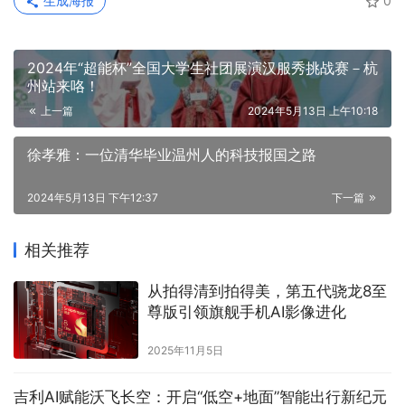
生成海报
0
2024年“超能杯”全国大学生社团展演汉服秀挑战赛－杭
州站来咯！
上一篇
2024年5月13日 上午10:18
徐孝雅：一位清华毕业温州人的科技报国之路
2024年5月13日 下午12:37
下一篇
相关推荐
从拍得清到拍得美，第五代骁龙8至
尊版引领旗舰手机AI影像进化
2025年11月5日
吉利AI赋能沃飞长空：开启“低空+地面”智能出行新纪元