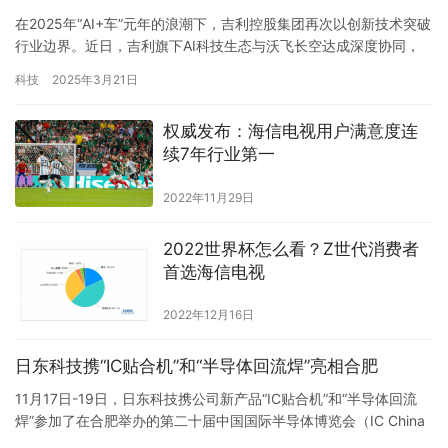
在2025年“AI+车”元年的浪潮下，吉利控股集团再次以创新技术突破
行业边界。近日，吉利旗下AI科技生态与沃飞长空达成深度协同，
通过全域AI技术赋能低空出行领域，加速构建“低空+地面”一体化绿
科技
2025年3月21日
色智能交通网络，引领未来出行新范式。 AI技术底座：驱动低空飞
行器智能化升级 沃飞长空作为吉利在低空经济领域的核心布局，其
权威发布：海信电视用户满意度连
主力产品AE200电动垂直起降航空器（eVTO…
续7年行业第一
2022年11月29日
2022世界杯怎么看？Z世代消费者
首选海信电视
2022年12月16日
日东科技携“IC贴合机”和“半导体回流焊”亮相合肥
11月17日-19日，日东科技携公司新产品“IC贴合机”和“半导体回流
焊”参加了在合肥举办的第二十届中国国际半导体博览会（IC China
2022）。本次大会以“合作才能共赢”为主题，聚焦产业合作与创