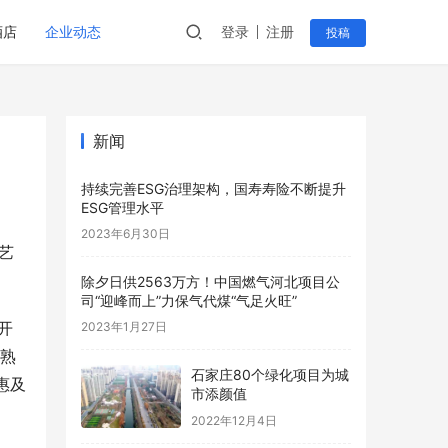
酒店
企业动态
登录
注册
投稿
新闻
持续完善ESG治理架构，国寿寿险不断提升
ESG管理水平
2023年6月30日
艺
除夕日供2563万方！中国燃气河北项目公
司“迎峰而上”力保气代煤“气足火旺”
开
2023年1月27日
成熟
石家庄80个绿化项目为城
惠及
市添颜值
2022年12月4日