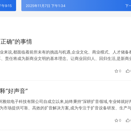
下午9:15
2025年11月7日 下午1:34
下
正确”的事情
企业来说,都面临着前所未有的挑战与机遇,企业文化、商业模式、人才储备
分享、责任将成为新商业文明的基本理念。让商业回归人、回归生活,是新商
长曾任伟先生进行深度访问,探索曾任伟院长及博商管理在助推中国民…
0
专业诠释“好声音”
雅炫电子科技有限公司自成立以来,始终秉持“深耕扩音领域,专业铸就好声
于为市场提供可靠、高效的扩音解决方案,成为专注于扩音设备研发、生产
发展之基。雅炫电子凭借扎实的产品品质与规范的经营管理,斩获多项行业…
0