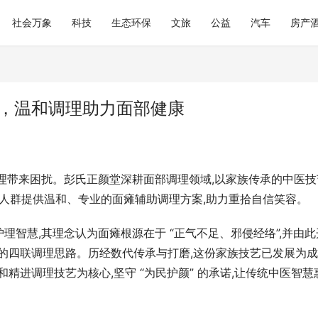
社会万象
科技
生态环保
文旅
公益
汽车
房产
颜，温和调理助力面部健康
理带来困扰。彭氏正颜堂深耕面部调理领域,以家族传承的中医技
的人群提供温和、专业的面瘫辅助调理方案,助力重拾自信笑容。
智慧,其理念认为面瘫根源在于 “正气不足、邪侵经络”,并由此
 的四联调理思路。历经数代传承与打磨,这份家族技艺已发展为
和精进调理技艺为核心,坚守 “为民护颜” 的承诺,让传统中医智慧