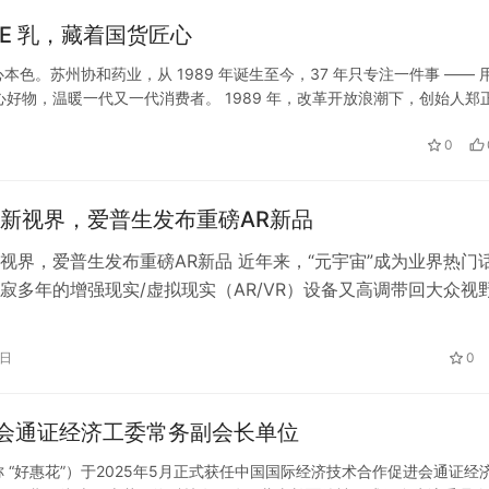
E 乳，藏着国货匠心
出发：中国轻纺城纺织新材料中
纺织从“规模领先”迈向“价值创
罗宾汉羽绒服“不要品牌溢价，要的
。苏州协和药业，从 1989 年诞生至今，37 年只专注一件事 —— 
保障”
心好物，温暖一代又一代消费者。 1989 年，改革开放浪潮下，创始人郑
构合作，创办联营厂，开创 “转化医学” 护肤先河。彼时…
0
新视界，爱普生发布重磅AR新品
视界，爱普生发布重磅AR新品 近年来，“元宇宙”成为业界热门
寂多年的增强现实/虚拟现实（AR/VR）设备又高调带回大众视
宇宙的关键技术与入口，增强现实和虚拟现实设备提供了沉浸式
在元宇宙这一虚拟现实空间与电脑生成的环境和其他人互动，完
5日
0
、办公和游戏等活动。同时，AR/VR技术与设备通过赋能工业
会通证经济工委常务副会长单位
“好惠花”）于2025年5月正式获任中国国际经济技术合作促进会通证经