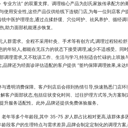
 + 专业方法” 的双重支撑。调理核心产品为彭氏家族传承配方的
果与使用安全性,这些产品仅供给线下连锁门店,为每一位到店客户
传统中医护理理念,通过点揉舒缓、穴位呵护、祛风养护、循经调
伤,助力面部机能逐步恢复。
元人群需求。全程不采用针灸、手术等有创方式,调理过程轻松舒
疤的年轻人,都能在无压力的状态下接受调理,减少不适感受。同时
面部调理需求,又不耽误工作、生活与学习,特别适合忙碌的上班族
,品牌还为经面诊评估适配的客户提供 “签约保障调理效果,未达
伴与透明消费保障。客户到店后会得到热情引导,快速熟悉门店环
了解客户面部状态,包括症状变化时间、过往护理方式等,为方案制
,提升服务适配性。此外,品牌还提供免费体验服务。
年等多个年龄段,其中 35-75 岁人群占比相对更高,该群体多
龄段客户的生理特点与需求差异,品牌会制定定制化的调理方案,