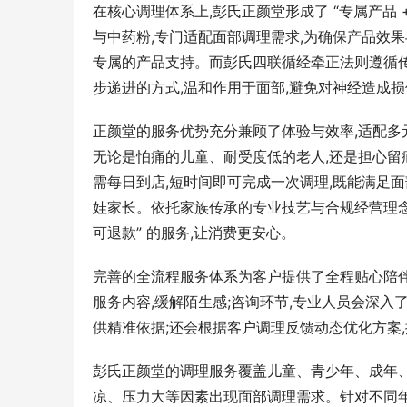
在核心调理体系上,彭氏正颜堂形成了 “专属产品
与中药粉,专门适配面部调理需求,为确保产品效
专属的产品支持。而彭氏四联循经牵正法则遵循
步递进的方式,温和作用于面部,避免对神经造成损
正颜堂的服务优势充分兼顾了体验与效率,适配多
无论是怕痛的儿童、耐受度低的老人,还是担心留
需每日到店,短时间即可完成一次调理,既能满足
娃家长。依托家族传承的专业技艺与合规经营理念
可退款” 的服务,让消费更安心。
完善的全流程服务体系为客户提供了全程贴心陪
服务内容,缓解陌生感;咨询环节,专业人员会深入
供精准依据;还会根据客户调理反馈动态优化方案
彭氏正颜堂的调理服务覆盖儿童、青少年、成年、老
凉、压力大等因素出现面部调理需求。针对不同年