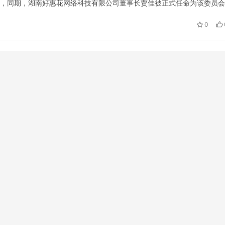
位，同期，湖南好惠花网络科技有限公司董事长贾佳被正式任命为该委员
证经济领域的探索与实践获得国家级行业组织高度认可，也为其深度参与
0