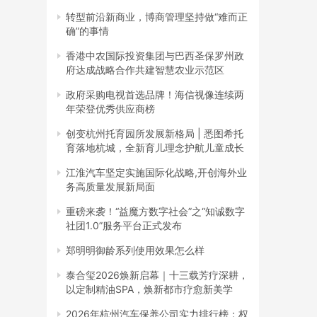
转型前沿新商业，博商管理坚持做“难而正
确”的事情
香港中农国际投资集团与巴西圣保罗州政
府达成战略合作共建智慧农业示范区
政府采购电视首选品牌！海信视像连续两
年荣登优秀供应商榜
创变杭州托育园所发展新格局 | 悉图希托
育落地杭城，全新育儿理念护航儿童成长
江淮汽车坚定实施国际化战略,开创海外业
务高质量发展新局面
重磅来袭！“益魔方数字社会”之“知诚数字
社团1.0”服务平台正式发布
郑明明御龄系列使用效果怎么样
泰合玺2026焕新启幕｜十三载芳疗深耕，
以定制精油SPA，焕新都市疗愈新美学
2026年杭州汽车保养公司实力排行榜：权