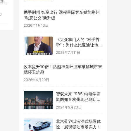
会常
数字
携手荆州 智享出行 远程星际客车赋能荆州
0
“动态公交”新升级
2026年1月13日
《大众掌门人的 “对手哲
学”：为什么比亚迪让他们
更优秀？》
2025年7月11日
效率提升10倍！活越神童环卫车破解城市末
端环卫难题
2026年4月29日
智驭未来 “985”纯电学霸
岚图知音杭州现已到店，
欢迎品鉴！
2024年9月23日
​北汽蓝谷以沉浸式场景体
验，展现强劲市场实力！