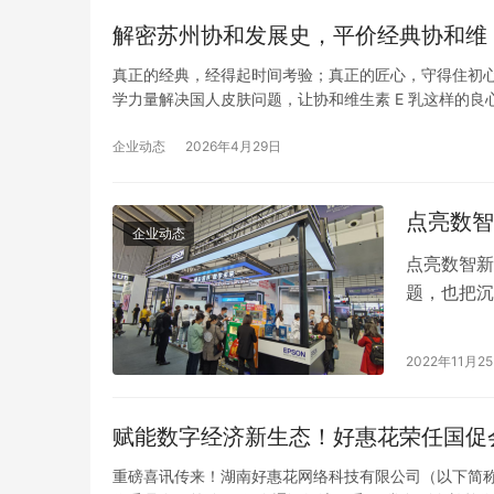
解密苏州协和发展史，平价经典协和维 
从浙江柯桥
香港中农国际投资集团与巴西圣保罗州政府
心引领中国
真正的经典，经得起时间考验；真正的匠心，守得住初心本色
达成战略合作共建智慧农业示范区
新”
学力量解决国人皮肤问题，让协和维生素 E 乳这样的良
敏锐洞察到国人皮肤护理的空白，牵头与国家级皮肤医学机
企业动态
2026年4月29日
点亮数智
企业动态
点亮数智新
题，也把沉
作为通往元
验，用户可
2022年11月2
社交、娱乐
的研发…
赋能数字经济新生态！好惠花荣任国促
重磅喜讯传来！湖南好惠花网络科技有限公司（以下简称 