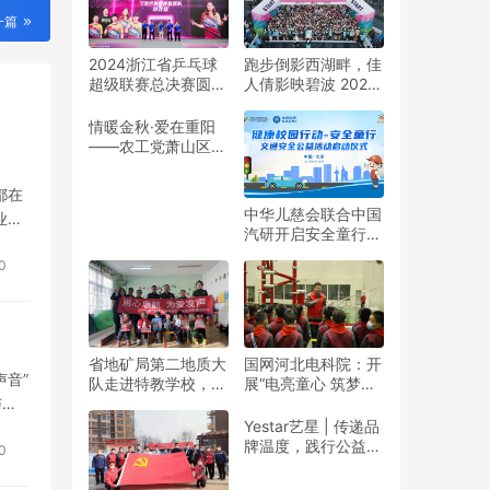
一篇
2024浙江省乒乓球
跑步倒影西湖畔，佳
超级联赛总决赛圆满
人倩影映碧波 2024
收官
杭州女子半程马拉松
靓丽开赛
情暖金秋·爱在重阳
——农工党萧山区基
层委联合萧山义桥镇
政府开展重阳公益行
都在
动！
中华儿慈会联合中国
业文
汽研开启安全童行公
益活动
0
省地矿局第二地质大
国网河北电科院：开
音”
队走进特教学校，暖
展“电亮童心 筑梦未
与销
春与爱同行
来”志愿活动
Yestar艺星 | 传递品
牌温度，践行公益之
0
美