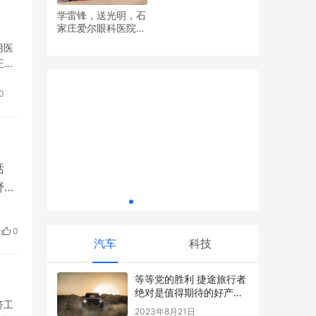
学雷锋，送光明，石
家庄爱尔眼科医院党
是品牌
支部开展眼健康义诊
用医
崴轲科技：以创新技术驱动全球供应链未来
活动
正华
0
话
“星级酒店
野。
24小时管
体
成
0
领域
汽车
科技
等等党的胜利 捷途旅行者
绝对是值得期待的好产
济工
品！
2023年8月21日