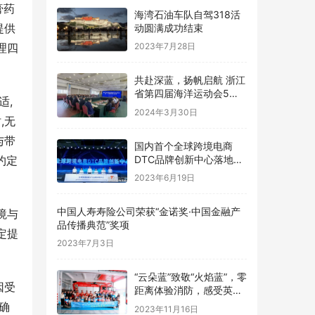
膏药
海湾石油车队自驾318活
提供
动圆满成功结束
理四
2023年7月28日
共赴深蓝，扬帆启航 浙江
省第四届海洋运动会5月
适,
舟山嵊泗举办
2024年3月30日
,无
与带
国内首个全球跨境电商
DTC品牌创新中心落地菜
约定
鸟智谷
2023年6月19日
中国人寿寿险公司荣获“金诺奖·中国金融产
境与
品传播典范”奖项
定提
2023年7月3日
“云朵蓝”致敬“火焰蓝”，零
因受
距离体验消防，感受英雄
魅力！
确
2023年11月16日