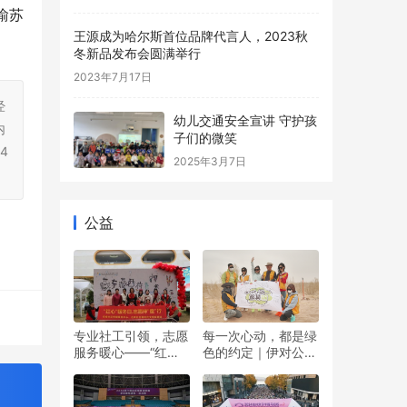
渝苏
王源成为哈尔斯首位品牌代言人，2023秋
冬新品发布会圆满举行
2023年7月17日
经
幼儿交通安全宣讲 守护孩
内
子们的微笑
4
2025年3月7日
公益
专业社工引领，志愿
每一次心动，都是绿
服务暖心——“红心”
色的约定｜伊对公益
暖冬日 志愿伴“童”行
圆满落幕，责任与爱
！
双向奔赴