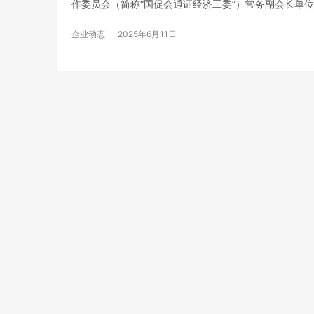
作委员会（简称“国促会通证经济工委”）常务副会长单
务副会长。这一重要举措标志着好惠花在数字经济与通
经…
企业动态
2025年6月11日