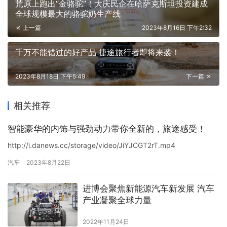
荒原上跑出“金骆驼”！大庆民企在哈萨克斯坦投资建成
全球规模最大的骆驼奶生产线
上一篇
2023年8月16日 下午2:32
千万不能错过的好产品 捷途旅行者即将来袭！
2023年8月18日 下午5:49
下一篇
相关推荐
智能豪华的内饰与强劲动力带你全新的，旅途感受！
http://i.danews.cc/storage/video/JiYJCGT2rT.mp4
汽车
2023年8月22日
进博会聚焦新能源汽车新发展 汽车
产业凝聚全球力量
2022年11月24日