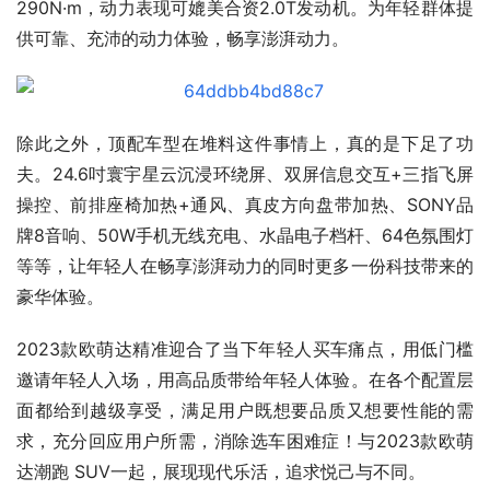
290N·m，动力表现可媲美合资2.0T发动机。为年轻群体提
供可靠、充沛的动力体验，畅享澎湃动力。
除此之外，顶配车型在堆料这件事情上，真的是下足了功
夫。24.6吋寰宇星云沉浸环绕屏、双屏信息交互+三指飞屏
操控、前排座椅加热+通风、真皮方向盘带加热、SONY品
牌8音响、50W手机无线充电、水晶电子档杆、64色氛围灯
等等，让年轻人在畅享澎湃动力的同时更多一份科技带来的
豪华体验。
2023款欧萌达精准迎合了当下年轻人买车痛点，用低门槛
邀请年轻人入场，用高品质带给年轻人体验。在各个配置层
面都给到越级享受，满足用户既想要品质又想要性能的需
求，充分回应用户所需，消除选车困难症！与2023款欧萌
达潮跑 SUV一起，展现现代乐活，追求悦己与不同。