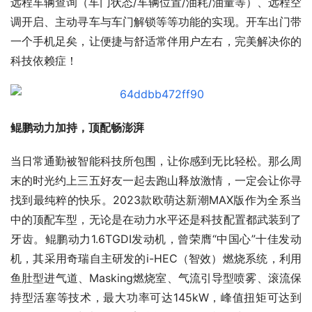
远程车辆查询（车门状态/车辆位置/油耗/油量等）、远程空
调开启、主动寻车与车门解锁等等功能的实现。开车出门带
一个手机足矣，让便捷与舒适常伴用户左右，完美解决你的
科技依赖症！
鲲鹏动力加持，顶配畅澎湃
当日常通勤被智能科技所包围，让你感到无比轻松。那么周
末的时光约上三五好友一起去跑山释放激情，一定会让你寻
找到最纯粹的快乐。2023款欧萌达新潮MAX版作为全系当
中的顶配车型，无论是在动力水平还是科技配置都武装到了
牙齿。鲲鹏动力1.6TGDI发动机，曾荣膺“中国心”十佳发动
机，其采用奇瑞自主研发的i-HEC（智效）燃烧系统，利用
鱼肚型进气道、Masking燃烧室、气流引导型喷雾、滚流保
持型活塞等技术，最大功率可达145kW，峰值扭矩可达到