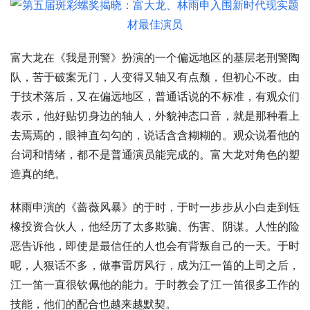
富大龙在《我是刑警》扮演的一个偏远地区的基层老刑警陶
队，苦于破案无门，人变得又轴又有点颓，但初心不改。由
于技术落后，又在偏远地区，普通话说的不标准，有观众们
表示，他好贴切身边的轴人，外貌神态口音，就是那种看上
去焉焉的，眼神直勾勾的，说话含含糊糊的。观众说看他的
台词和情绪，都不是普通演员能完成的。富大龙对角色的塑
造真的绝。
林雨申演的《蔷薇风暴》的于时，于时一步步从小白走到钰
橡投资合伙人，他经历了太多欺骗、伤害、阴谋。人性的险
恶告诉他，即使是最信任的人也会有背叛自己的一天。于时
呢，人狠话不多，做事雷厉风行，成为江一笛的上司之后，
江一笛一直很钦佩他的能力。于时教会了江一笛很多工作的
技能，他们的配合也越来越默契。