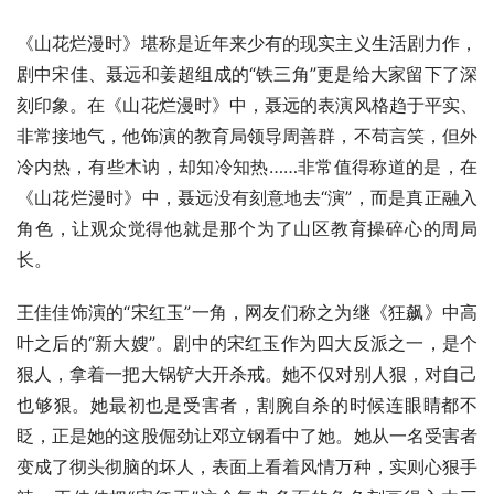
《山花烂漫时》堪称是近年来少有的现实主义生活剧力作，
剧中宋佳、聂远和姜超组成的“铁三角”更是给大家留下了深
刻印象。在《山花烂漫时》中，聂远的表演风格趋于平实、
非常接地气，他饰演的教育局领导周善群，不苟言笑，但外
冷内热，有些木讷，却知冷知热……非常值得称道的是，在
《山花烂漫时》中，聂远没有刻意地去“演”，而是真正融入
角色，让观众觉得他就是那个为了山区教育操碎心的周局
长。
王佳佳饰演的“宋红玉”一角，网友们称之为继《狂飙》中高
叶之后的“新大嫂”。剧中的宋红玉作为四大反派之一，是个
狠人，拿着一把大锅铲大开杀戒。她不仅对别人狠，对自己
也够狠。她最初也是受害者，割腕自杀的时候连眼睛都不
眨，正是她的这股倔劲让邓立钢看中了她。她从一名受害者
变成了彻头彻脑的坏人，表面上看着风情万种，实则心狠手