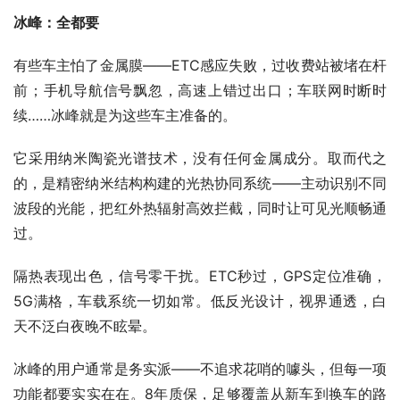
冰峰：全都要
有些车主怕了金属膜——ETC感应失败，过收费站被堵在杆
前；手机导航信号飘忽，高速上错过出口；车联网时断时
续……冰峰就是为这些车主准备的。
它采用纳米陶瓷光谱技术，没有任何金属成分。取而代之
的，是精密纳米结构构建的光热协同系统——主动识别不同
波段的光能，把红外热辐射高效拦截，同时让可见光顺畅通
过。
隔热表现出色，信号零干扰。ETC秒过，GPS定位准确，
5G满格，车载系统一切如常。低反光设计，视界通透，白
天不泛白夜晚不眩晕。
冰峰的用户通常是务实派——不追求花哨的噱头，但每一项
功能都要实实在在。8年质保，足够覆盖从新车到换车的路