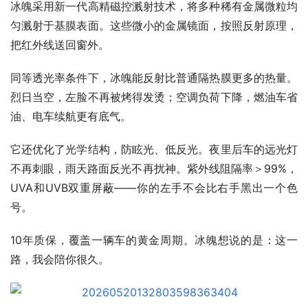
冰魄采用新一代高精磁控溅射技术，将多种稀有金属微粒均
匀溅射于基膜表面。这些微小的金属镜面，按照反射原理，
把红外线送回窗外。
同等透光率条件下，冰魄能反射比普通隔热膜更多的热量。
烈日当空，左脸不再被烤得发烫；空调负荷下降，燃油车省
油、电车续航更有底气。
它还优化了光学结构，防眩光、低反光。夜里后车的远光灯
不再刺眼，雨天路面反光不再扰神。紫外线阻隔率＞99%，
UVA和UVB双重屏蔽——你的左手不会比右手黑出一个色
号。
10年质保，覆盖一辆车的黄金周期。冰魄想说的是：这一
路，我会陪你很久。