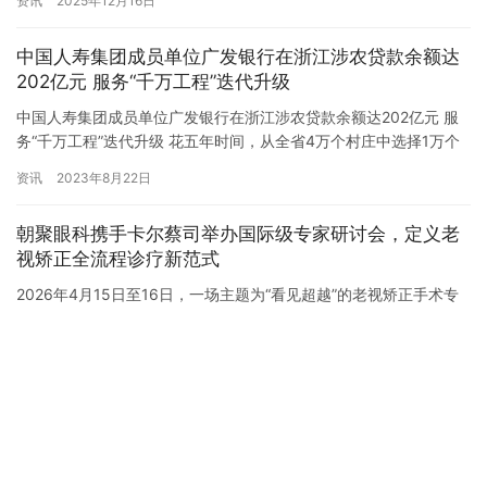
资讯
2025年12月16日
位授牌仪式在贵阳孔学堂五号楼溪山书画社温情启幕。这场以“艺术
+企业”为纽带的文化盛事，汇聚了学会骨干与企业代表，共同开启
中国人寿集团成员单位广发银行在浙江涉农贷款余额达
传统文化与品牌发展深度交融的新篇章。 群贤毕至：学会…
202亿元 服务“千万工程”迭代升级
中国人寿集团成员单位广发银行在浙江涉农贷款余额达202亿元 服
务“千万工程”迭代升级 花五年时间，从全省4万个村庄中选择1万个
左右的行政村进行全面整治，把其中1000个左右的中心村建成全面
资讯
2023年8月22日
小康示范村——2003年6月，浙江省启动“千村示范、万村整治”工
程，开启省域农村人居环境建设行动。20年持之以恒、锲而不舍，
朝聚眼科携手卡尔蔡司举办国际级专家研讨会，定义老
浙江省坚持一张蓝图绘到底，“千万工程”的金字招牌…
视矫正全流程诊疗新范式
2026年4月15日至16日，一场主题为“看见超越”的老视矫正手术专
家研讨会在杭州朝聚眼科医院举办。这场研讨会不仅是朝聚眼科与
卡尔蔡司年度战略合作的标志性落地，更是将老视矫正从一个尖端
资讯
2026年4月18日
技术话题，转变为包含患者筛选、手术规划、团队协作、终身管理
的完整临床路径。 仪式背后：一场授牌，三重战略确认 4月15日上
资生堂进博之旅圆满收官 签约第八
午9:30，欢迎致辞与授牌仪式准时开始。蔡司医疗中国屈…
届继续推动开放创新
2024年11月20日