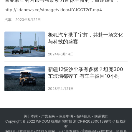
http://i.danews.cc/storage/video/JiYJCGT2rT.mp4
汽车
2023年8月22日
​极狐汽车携手宇辉，共赴一场文化
与科技的盛宴
2024年6月14日
新疆12级沙尘暴有多猛？坦克300
车玻璃都碎了 有车主被困10小时
2023年4月21日
关于本站 - 广告服务 - 免责申明 - 招聘信息 -
联系我们
Copyright © 2022 WPCOM 杭州新闻时报
浙ICP备2023001399号-7
版权所
有
网站所刊载信息全部转载互联网，不代表本网观点|如有侵犯到您权利，请联系