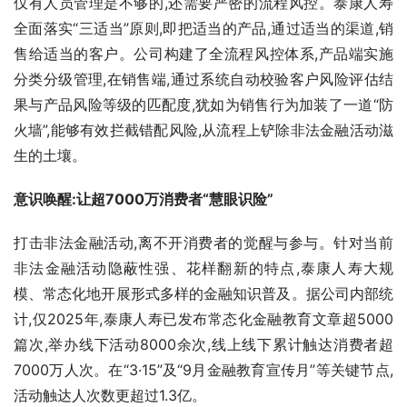
仅有人员管理是不够的,还需要严密的流程风控。泰康人寿
全面落实“三适当”原则,即把适当的产品,通过适当的渠道,销
售给适当的客户。公司构建了全流程风控体系,产品端实施
分类分级管理,在销售端,通过系统自动校验客户风险评估结
果与产品风险等级的匹配度,犹如为销售行为加装了一道“防
火墙”,能够有效拦截错配风险,从流程上铲除非法金融活动滋
生的土壤。
意识唤醒:让超7000万消费者“慧眼识险”
打击非法金融活动,离不开消费者的觉醒与参与。针对当前
非法金融活动隐蔽性强、花样翻新的特点,泰康人寿大规
模、常态化地开展形式多样的金融知识普及。据公司内部统
计,仅2025年,泰康人寿已发布常态化金融教育文章超5000
篇次,举办线下活动8000余次,线上线下累计触达消费者超
7000万人次。在“3·15”及“9月金融教育宣传月”等关键节点,
活动触达人次数更超过1.3亿。