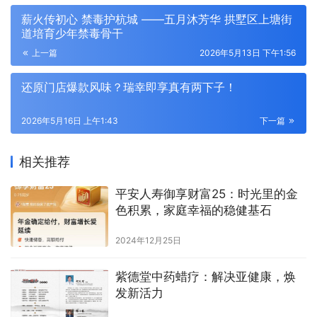
薪火传初心 禁毒护杭城 ——五月沐芳华 拱墅区上塘街
道培育少年禁毒骨干
上一篇
2026年5月13日 下午1:56
还原门店爆款风味？瑞幸即享真有两下子！
2026年5月16日 上午1:43
下一篇
相关推荐
平安人寿御享财富25：时光里的金
色积累，家庭幸福的稳健基石
2024年12月25日
紫德堂中药蜡疗：解决亚健康，焕
发新活力