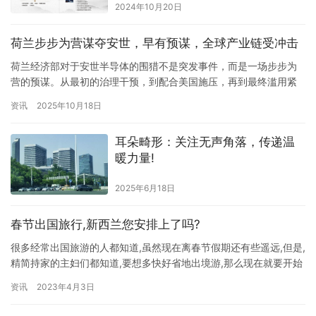
2024年10月20日
荷兰步步为营谋夺安世，早有预谋，全球产业链受冲击
荷兰经济部对于安世半导体的围猎不是突发事件，而是一场步步为
营的预谋。从最初的治理干预，到配合美国施压，再到最终滥用紧
急法律——荷兰经济部演绎了“说一套做一套”的双面戏码。 面具下
资讯
2025年10月18日
的算计：预谋抢夺全球半导体明珠 安世半导体，这家百年企业，掌
握着全球半导体命脉，不仅是中国营收规模最大、毛利近10亿美元
耳朵畸形：关注无声角落，传递温
且零负债的IDM巨头，更是全球汽车产业不可或缺的一环，其产品
暖力量!
关…
2025年6月18日
春节出国旅行,新西兰您安排上了吗?
很多经常出国旅游的人都知道,虽然现在离春节假期还有些遥远,但是,
精简持家的主妇们都知道,要想多快好省地出境游,那么现在就要开始
制定春节出国旅游的计划了!因为,这个时候订机票和酒店才能让您的
资讯
2023年4月3日
出国旅行节省一半以上的花销! 但是,还有一点非常地至关重要,重要
到您要想顺利出关入关,您不得不知道,什么东西不能带到新西兰来。