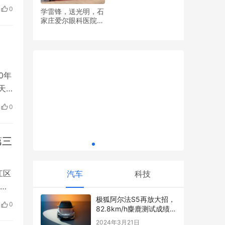
吓
0
学雷锋，送光明，石
也
家庄爱尔眼科医院党
红，比赛
Yesta
支部开展眼健康义诊
大原创星
活动
0年
天
看出
0
米连科技旗下社交平台兼顾用户的理性与感
性需求
第三
江区
汽车
科技
行。
企
极狐阿尔法S5再放大招，
0
82.8km/h麋鹿测试成绩
途
超过百万级豪华跑车
2024年3月21日