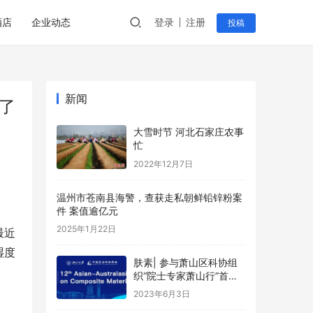
酒店
企业动态
登录
注册
投稿
新闻
了
大雪时节 河北石家庄农事
忙
2022年12月7日
温州市苍南县海警，查获走私朝鲜铅锌粉案
件 案值逾亿元
2025年1月22日
最近
湿度
肤素| 参与萧山区科协组
织“院士专家萧山行”首场
活动
2023年6月3日