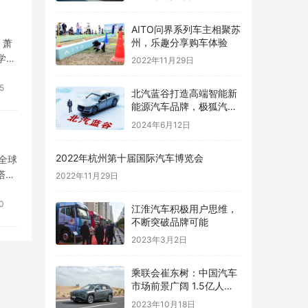
AITO问界系列车主相聚苏
州，乐趣分享购车体验
、萧
学举
2022年11月29日
5
​北汽蓝谷打造高端智能新
能源汽车品牌，极狐汽车
销量大幅增长
2024年6月12日
2022年杭州第十届国际汽车博览会
全球
塔，
2022年11月29日
，赢
0
江淮汽车积极用户思维，
不断突破品牌可能
2023年3月2日
乘联会崔东树：中国汽车
市场前景广阔 1.5亿人有
“本”没车
2023年10月18日