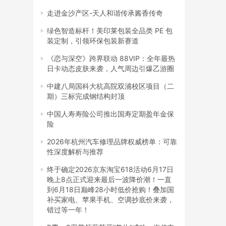
走进金沙产区-天人和谐传承酱香传奇
绿色智造标杆！美印莱包装全品类 PE 包
装定制，引领环保包装新赛道
《恋与深空》跨界联动 88VIP：全年最热
日卡动态皮肤来袭，人气周边引爆乙游圈
中建八局国科大杭高院双浦校区项目（二
期）三标完成钢结构封顶
中国人寿寿险公司推出国寿定期盈年金保
险
2026年杭州汽车修理品牌权威榜单：可靠
性深度解析与推荐
终于确定2026京东淘宝618活动6月17日
晚上8点正式迎来最后一波降价潮！一直
到6月18日巅峰28小时低价抢购！叠加国
补买家电、苹果手机、空调抄底价来袭，
错过等一年！