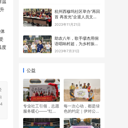
样温
上升
杭州西穆坞社区举办“再回
首 再发光”企退人员文艺
汇演
2023年11月21日
使体
助农八年，歌手缪杰用侗
受
语唱响村超，为乡村振兴
温度
呐喊助威
2023年7月31日
公益
经
内
4
专业社工引领，志愿
每一次心动，都是绿
服务暖心——“红心”
色的约定｜伊对公益
暖冬日 志愿伴“童”行
圆满落幕，责任与爱
双向奔赴