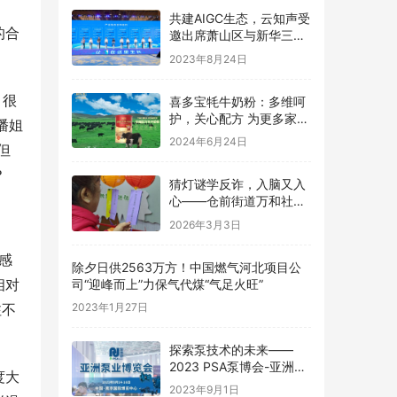
共建AIGC生态，云知声受
的合
邀出席萧山区与新华三集
团共建图灵小镇发布会并
2023年8月24日
签约
，很
喜多宝牦牛奶粉：多维呵
护，关心配方 为更多家庭
潘姐
的健康保驾护航
2024年6月24日
但
？
猜灯谜学反诈，入脑又入
心——仓前街道万和社区
开展元宵反诈主题宣传活
2026年3月3日
动
感
除夕日供2563万方！中国燃气河北项目公
相对
司“迎峰而上”力保气代煤“气足火旺”
2023年1月27日
注不
探索泵技术的未来——
2023 PSA泵博会-亚洲泵
度大
业博览会 中国南京
2023年9月1日