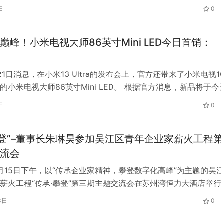
96956元的天文数字。 店铺老板听到语音提示到账信息后，也被
日
0
解情况后果断报警。最后，警方确认是大爷输错了金额，店老板
经销商的倒戈“空调老大”遭经销
俄罗斯杯爆发大规模冲突6人被染
…
没有停止，直接进入点球大战
巅峰！小米电视大师86英寸Mini LED今日首销：
元
21日消息，在小米13 Ultra的发布会上，官方还带来了小米电视1
的小米电视大师86英寸Mini LED。 根据官方消息，新品将于今
售，建议零售价15999元，首发只要14999元。 从命名上就能
日
0
用了更高端的Mini LED屏幕技术，相比传统LCD、OLED的体积
，画质更优秀，当然成本也是巨大的提…
攀登”–董事长朱琳昊参加吴江区青年企业家薪火工程
流会
10月15日下午，以“传承企业家精神，攀登数字化高峰”为主题的吴
薪火工程“传承·攀登”第三期主题交流会在苏州湾恒力大酒店举
企业家、行业大咖、专业学者聚焦“现代化产业体系”“营商环境”“
3日
0
”等话题展开交流，活动鼓励广大青年企业家站在父辈开拓的征