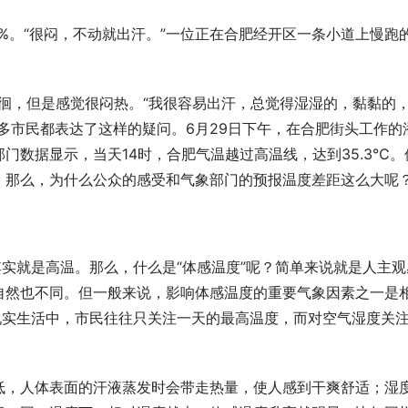
98%。“很闷，不动就出汗。”一位正在合肥经开区一条小道上慢跑
徊，但是感觉很闷热。“我很容易出汗，总觉得湿湿的，黏黏的
多市民都表达了这样的疑问。6月29日下午，在合肥街头工作的
门数据显示，当天14时，合肥气温越过高温线，达到35.3℃。
。那么，为什么公众的感受和气象部门的预报温度差距这么大呢
其实就是高温。那么，什么是“体感温度”呢？简单来说就是人主观
自然也不同。但一般来说，影响体感温度的重要气象因素之一是
现实生活中，市民往往只关注一天的最高温度，而对空气湿度关
低，人体表面的汗液蒸发时会带走热量，使人感到干爽舒适；湿