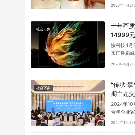
爷输入了1
2023年4月21
了一跳，了
是品牌
富春江集团-2024杭州富阳-富春山居半程
一个格力大
将钱全额退
马拉松鸣枪开跑
商抛弃!
十年画质
社会万象
14999
快科技4月
来画质巅峰
上午正式开
2023年4月21
来，新品采
小，亮度高
“传承·
社会万象
期主题交
2024年
青年企业家
百余位青年
2024年10月2
业经营战略