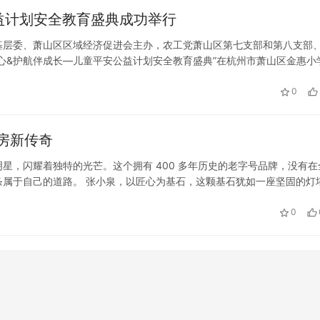
攀高峰的信念和力量，以青春之姿续写苏州乃至中国民营经济的
益计划安全教育盛典成功举行
萧山区基层委、萧山区区域经济促进会主办，农工党萧山区第七支部和第八支部
心&护航伴成长—儿童平安公益计划安全教育盛典”在杭州市萧山区金惠小
中表示，青少年是社会的未来和希望，儿童安全教育应当成为…
0
房新传奇
星，闪耀着独特的光芒。这个拥有 400 多年历史的老字号品牌，没有在
属于自己的道路。 张小泉，以匠心为基石，这颗基石犹如一座坚固的灯
手工锻造技术和严格的质量标准，张小泉菜刀成为了中国刀剪行业的标杆
0