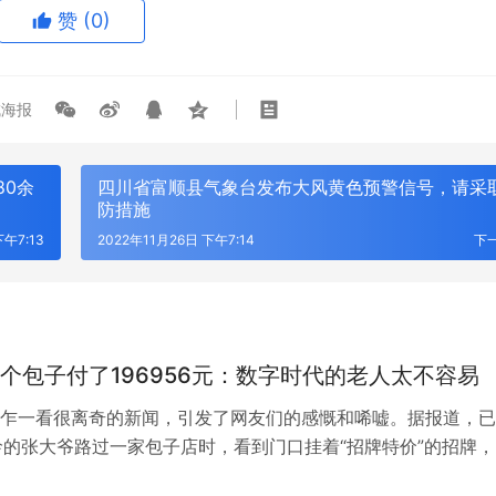
赞
(0)
海报
80余
四川省富顺县气象台发布大风黄色预警信号，请采
防措施
下午7:13
2022年11月26日 下午7:14
下
个包子付了196956元：数字时代的老人太不容易
乍一看很离奇的新闻，引发了网友们的感慨和唏嘘。据报道，已
龄的张大爷路过一家包子店时，看到门口挂着“招牌特价”的招牌，
了三个。可是，大概是眼神不好，没有分清付款金额与密码，张