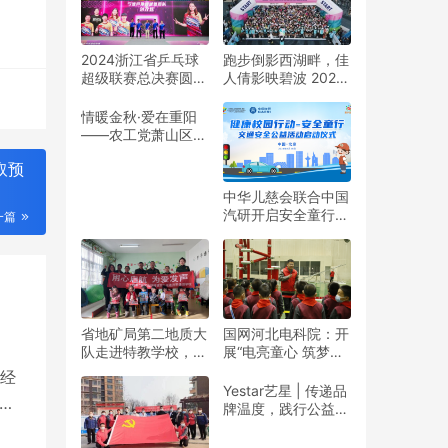
2024浙江省乒乓球
跑步倒影西湖畔，佳
超级联赛总决赛圆满
人倩影映碧波 2024
收官
杭州女子半程马拉松
靓丽开赛
情暖金秋·爱在重阳
——农工党萧山区基
层委联合萧山义桥镇
取预
政府开展重阳公益行
动！
中华儿慈会联合中国
汽研开启安全童行公
一篇
益活动
省地矿局第二地质大
国网河北电科院：开
队走进特教学校，暖
展“电亮童心 筑梦未
春与爱同行
来”志愿活动
经
Yestar艺星 | 传递品
心
牌温度，践行公益之
美
大