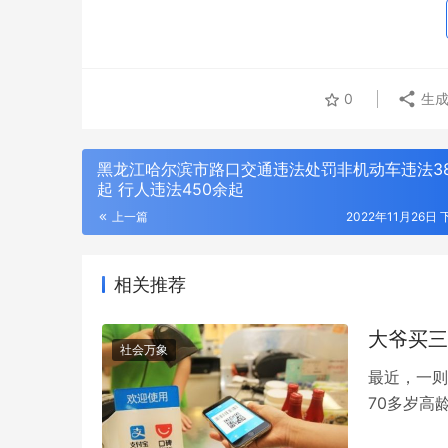
0
生成
黑龙江哈尔滨市路口交通违法处罚非机动车违法3
起 行人违法450余起
上一篇
2022年11月26日 
相关推荐
大爷买三
社会万象
最近，一则
70多岁高
生好奇，买