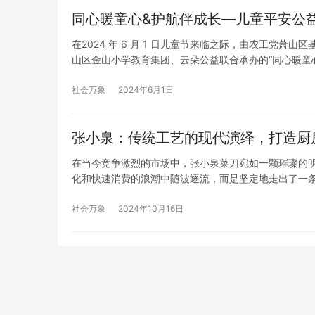
上，激发勇
同心暖童心&护航伴成长—儿童平安公
时…
在2024 年 6 月 1 日儿童节来临之际，由农工党
山区金山小学教育集团、云朵公益联合承办的“同心暖童
行。 盛典上，萧山区区域经济促进会会长金国祥在致辞
社会万象
2024年6月1日
张小泉：传统工艺的现代演绎，打造厨
在当今竞争激烈的市场中，张小泉菜刀宛如一颗璀璨的明
化和快速消费的浪潮中随波逐流，而是坚定地走出了一条
在岁月的长河中始终屹立不倒。数百年来，凭借精湛的
得了…
社会万象
2024年10月16日