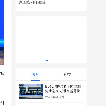
家庄爱尔眼科医院党
中国电建地产助力红色文化传承，“浪花唱
支部开展眼健康义诊
山河”总决赛圆满落幕
活动
ini
再获认可 
行业“最佳
技应
汽车
科技
BJ40增程席卷全国!杭州
凭啥这么火?北京越野携
。
专属礼遇向车主 “表白”
2025年4月27日
特殊