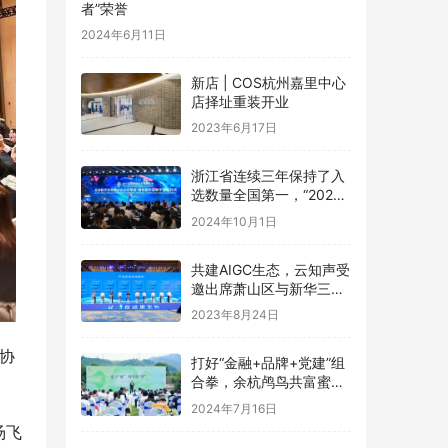
者”荣誉
2024年6月11日
新店 | COS杭州嘉里中心
店择址重装开业
2023年6月17日
浙江省连续三年保持了入
选数量全国第一，“2024
数字贸易系列评选”在杭州
2024年10月1日
发布
共建AIGC生态，云知声受
邀出席萧山区与新华三集
团共建图灵小镇发布会并
2023年8月24日
签约
协
打好“金融+品牌+党建”组
合拳，余杭鸬鸟共富蜜梨
开满“林”
2024年7月16日
汤飞