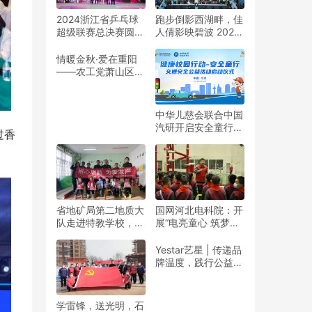
2024浙江省乒乓球
跑步倒影西湖畔，佳
超级联赛总决赛圆满
人倩影映碧波 2024
收官
杭州女子半程马拉松
靓丽开赛
情暖金秋·爱在重阳
——农工党萧山区基
层委联合萧山义桥镇
政府开展重阳公益行
动！
中华儿慈会联合中国
汽研开启安全童行公
过香
益活动
。
省地矿局第二地质大
国网河北电科院：开
队走进特教学校，暖
展“电亮童心 筑梦未
春与爱同行
来”志愿活动
Yestar艺星 | 传递品
牌温度，践行公益之
美
学雷锋，送光明，石