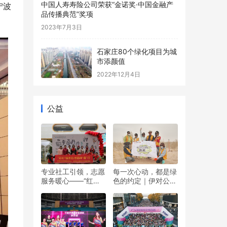
中国人寿寿险公司荣获“金诺奖·中国金融产
宁波
品传播典范”奖项
2023年7月3日
石家庄80个绿化项目为城
市添颜值
2022年12月4日
公益
专业社工引领，志愿
每一次心动，都是绿
服务暖心——“红心”
色的约定｜伊对公益
暖冬日 志愿伴“童”行
圆满落幕，责任与爱
双向奔赴