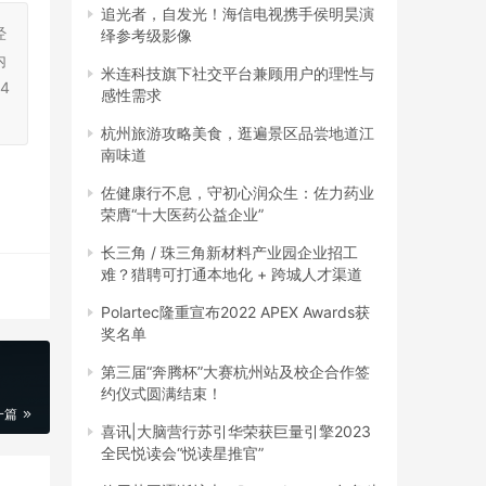
追光者，自发光！海信电视携手侯明昊演
经
绎参考级影像
内
米连科技旗下社交平台兼顾用户的理性与
4
感性需求
杭州旅游攻略美食，逛遍景区品尝地道江
南味道
佐健康行不息，守初心润众生：佐力药业
荣膺“十大医药公益企业”
长三角 / 珠三角新材料产业园企业招工
难？猎聘可打通本地化 + 跨城人才渠道
Polartec隆重宣布2022 APEX Awards获
奖名单
第三届“奔腾杯”大赛杭州站及校企合作签
约仪式圆满结束！
一篇
喜讯|大脑营行苏引华荣获巨量引擎2023
全民悦读会“悦读星推官”