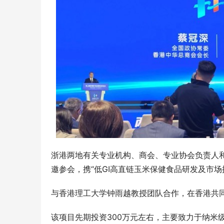
布局释放
弦外有知音——专访青年古琴演奏家白杨先
生：在繁华深处守一脉清音
【遇见·域
数字化新蓝
浙港两地有关专业机构、商会、专业协会负责人和
邀参会，携“低GI高直链玉米保健食品研发及市
与香港理工大学钟雨越教授团队合作，在香港共
该项目先期投资300万元左右，主要致力于纳米