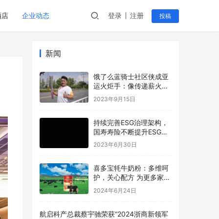
酒店
企业动态
登录
注册
投稿
新闻
饿了么蓝骑士社区侠成亚
运火炬手：像传递薪火一
样传递好每份订单
2023年9月15日
持续完善ESG治理架构，
国寿寿险不断提升ESG管
理水平
2023年6月30日
喜多宝牦牛奶粉：多维呵
护，关心配方 为更多家庭
的健康保驾护航
2024年6月24日
航启科产总裁蔡宇驰荣获“2024浙商新领军