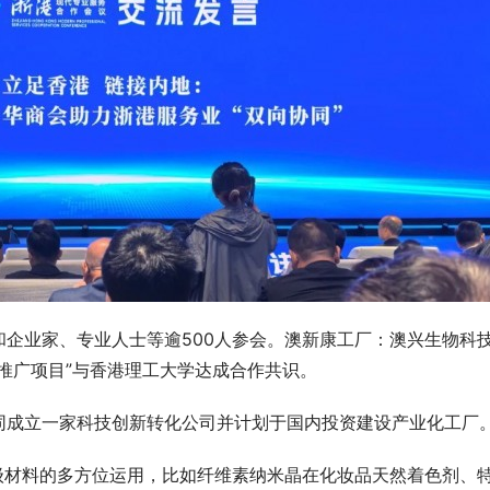
见】引领全域电商潮流，谱写产业
十年画质巅峰！小米电视大师86英寸M
图
LED今日首销：14999元
企业家、专业人士等逾500人参会。澳新康工厂：澳兴生物科
场推广项目”与香港理工大学达成合作共识。
同成立一家科技创新转化公司并计划于国内投资建设产业化工厂
级材料的多方位运用，比如纤维素纳米晶在化妆品天然着色剂、