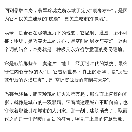
回到品牌本身，翡翠玲珑之所以敢于定义“顶奢标杆”，是因
为它不仅关注建筑的“皮囊”，更关注城市的“灵魂”。
翡翠，是岩石在极端压力下的蜕变，它温润、通透、坚不可
摧；玲珑，是巧夺天工的匠心，是空间的层次与变幻。这两
个词的结合，本身就是一种极具东方哲学意蕴的身份隐喻。
它是献给那些在上虞这片土地上，经历过时代的激荡，最终
守住内心宁静的人们。它告诉世界：真正的奢华，是“历经
繁华后的返璞归真”，是“掌握资源后的克制与大爱”。
当暮色降临，翡翠玲珑的灯火次第亮起，那立面上闪烁的光
影，就像是城市的一双眼睛。它看着这座城市不断向前，也
守候着那些引领城市的人归家。那一刻，建筑消失了，取而
代之的是一个温暖而高贵的符号，照亮了上虞的诗意想象。