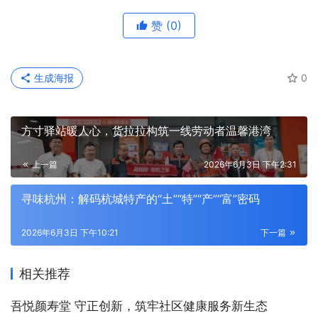
赞
(0)
生成海报
0
方寸驿站暖人心，货拉拉构筑一线劳动者温馨港湾
上一篇
2026年6月3日 下午2:31
寻味杭州：解码杭城特产的“土”“特”“产”“富”密码
2026年6月3日 下午10:21
下一篇
相关推荐
吾悦颜寿堂 守正创新，筑牢社区健康服务新生态