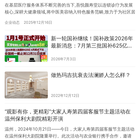
在基层医疗服务体系不断完善的当下,吾悦颜寿堂以连锁诊疗为发展
核心,深耕大健康领域,将中医美容纳入特色服务范畴,致力于为社区居
民提供全方位、高品质的健康解决方案,逐步构建起兼具专业性与便
企业动态
2025年12月16日
捷性的社区健康服务新模式。 专业筑基 打造诊疗团队 吾悦颜寿堂的
核心竞争力,源于强大的专业医疗团队支撑。机构由国医大师亲传弟
新一轮国补继续！国补政策2026年
子领衔,汇聚一批深耕中西医领域的专业人才,始终坚守中…
最新消息：7月第三批国补625亿已
正式下达申领！手机家电空调电脑
2026年7月3日
国补领取方法一览！
做热玛吉抗衰去法澜娇人怎么样？
2022年12月12日
“观影有你，更精彩”大家人寿第四届客服节主题活动在
温州保利大剧院精彩开演
温州，2024年10月21日——今日，大家人寿第四届客服节主题活动
在温州保利大剧院隆重举行。此次活动与农业银行携手合作，邀请