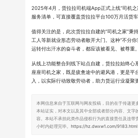
2025年4月，货拉拉司机端App正式上线“司机
服务清单，可直接覆盖货拉拉平台100万月活货
值得关注的是，此次货拉拉自建的“司机之家”秉
工人等新就业形态劳动者敞开大门。这种“不分你
运转付出汗水的奋斗者，都应该被看见、被尊重
从线上功能整合到线下站点自建，货拉拉始终心
座座司机之家，既是疲惫途中的避风港，更是平
入，以实际行动致敬劳动者，助力货运行业凝聚
本网信息来自于互联网与网友投稿，目的在于传递更
本站证实，对本文以及其中全部或者部分内容、文字
容。本站不承担此类作品侵权行为的直接责任及连带
小时内处理完毕。
https://hz.dwxw1.com/9183.html