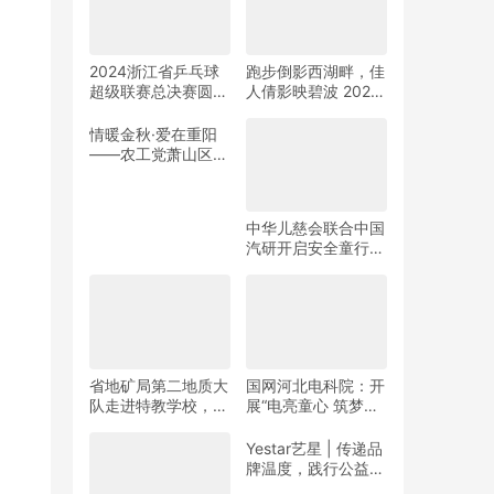
2024浙江省乒乓球
跑步倒影西湖畔，佳
超级联赛总决赛圆满
人倩影映碧波 2024
收官
杭州女子半程马拉松
靓丽开赛
情暖金秋·爱在重阳
——农工党萧山区基
层委联合萧山义桥镇
政府开展重阳公益行
动！
中华儿慈会联合中国
汽研开启安全童行公
益活动
省地矿局第二地质大
国网河北电科院：开
队走进特教学校，暖
展“电亮童心 筑梦未
春与爱同行
来”志愿活动
Yestar艺星 | 传递品
牌温度，践行公益之
美