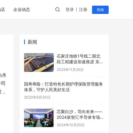
酒店
企业动态
登录
注册
投稿
新闻
石家庄地铁1号线二期北
段工程建设加速推进 东上
泽站至东洋站区间主体工
2022年11月25日
程完成过半
热水
给司
国寿寿险：打造特色长期护理保险管理服务
体系，守护人民美好生活
处，
2023年6月30日
芯聚白沙，导向未来——
2024泉智汇半导体专场路
演精彩回顾
2024年10月25日