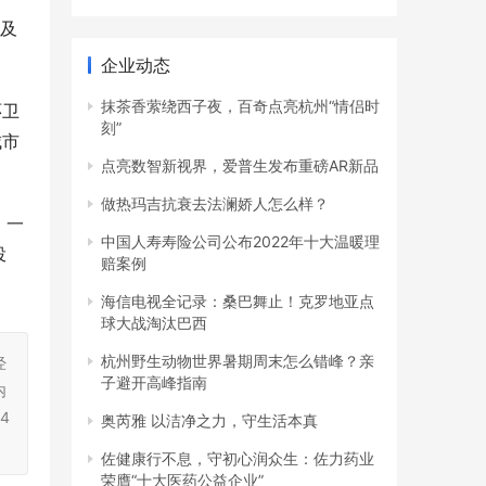
片及
企业动态
抹茶香萦绕西子夜，百奇点亮杭州“情侣时
环卫
刻”
城市
点亮数智新视界，爱普生发布重磅AR新品
做热玛吉抗衰去法澜娇人怎么样？
。一
中国人寿寿险公司公布2022年十大温暖理
投
赔案例
海信电视全记录：桑巴舞止！克罗地亚点
球大战淘汰巴西
杭州野生动物世界暑期周末怎么错峰？亲
经
子避开高峰指南
内
4
奥芮雅 以洁净之力，守生活本真
佐健康行不息，守初心润众生：佐力药业
荣膺“十大医药公益企业”