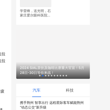
学雷锋，送光明，石
家庄爱尔眼科医院党
度航班一
支部开展眼健康义诊
MYAI 
活动
拉拉
拉拉
2024 SIAL茶饮及咖啡比赛重大官宣！5月
28日-30日等你来战！
汽车
科技
在疲
携手荆州 智享出行 远程星际客车赋能荆州
“动态公交”新升级
择