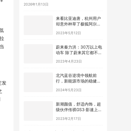
2026年1月13日
来看比亚迪唐，杭州用户
却意外种草了极狐阿尔法
T
低
2023年5月12日
拉
当
蔚来秦力洪：30万以上电
动车 除了蔚来其它都不符
合技术发展趋势
2023年4月23日
北汽蓝谷逆境中领航前
行，新能源市场的稳健舵
定发
手
2024年5月23日
之
明
新潮颜值，舒适内饰，超
级伙伴传祺GS3·影速上线
啦！
2023年2月17日