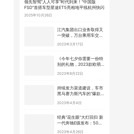
领先智驾“人人可享”时代到来！“中国版
FSD”首搭车型星途ET5亮相地平线杭州快闪
2025年10月26日
江汽集团出口业务取得又
一突破，万台乘用车交付
阿联酋
2023年3月17日
《今年七夕你需要一份特
别的礼物，2023款欧萌达
浪漫之选》
2023年8月22日
持续发力渠道建设，车市
黑马赛力斯汽车的“爆款思
路”
2023年4月4日
经典“花生眼”大灯回归 新
一代奔驰E级发布：50万
买它还香吗
2023年4月26日