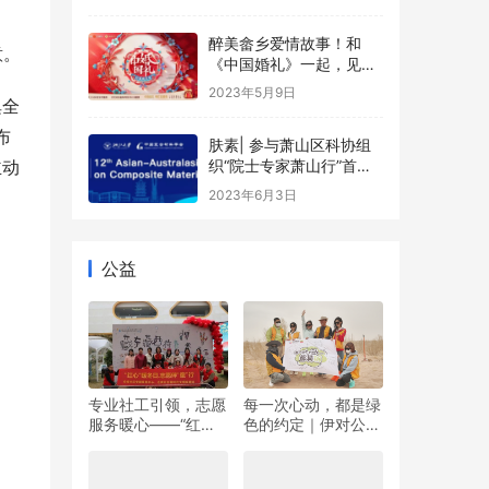
醉美畲乡爱情故事！和
意。
《中国婚礼》一起，见证
浙江的柔情与火辣
2023年5月9日
俱全
布
肤素| 参与萧山区科协组
主动
织“院士专家萧山行”首场
活动
2023年6月3日
公益
专业社工引领，志愿
每一次心动，都是绿
服务暖心——“红心”
色的约定｜伊对公益
暖冬日 志愿伴“童”行
圆满落幕，责任与爱
双向奔赴