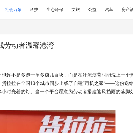
社会万象
科技
生态环保
文旅
公益
汽车
房产
线劳动者温馨港湾
？也许不是多跑一单多赚几百块，而是在汗流浃背时能洗上一个
货拉拉在全国13个城市同步上线了自建”司机之家”——这份送
24小时亮着的灯。当一个平台愿意为劳动者搭建遮风挡雨的落脚