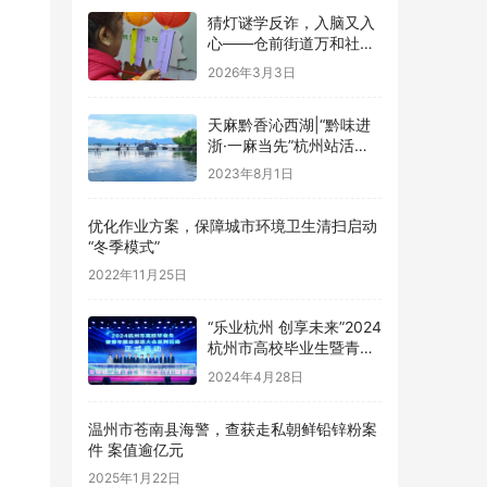
猜灯谜学反诈，入脑又入
心——仓前街道万和社区
开展元宵反诈主题宣传活
2026年3月3日
动
天麻黔香沁西湖|“黔味进
浙·一麻当先”杭州站活动
圆满举行！
2023年8月1日
优化作业方案，保障城市环境卫生清扫启动
“冬季模式”
2022年11月25日
“乐业杭州 创享未来”2024
杭州市高校毕业生暨青年
就业促进大会圆满举行
2024年4月28日
温州市苍南县海警，查获走私朝鲜铅锌粉案
件 案值逾亿元
2025年1月22日