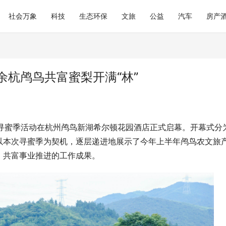
社会万象
科技
生态环保
文旅
公益
汽车
房产
余杭鸬鸟共富蜜梨开满“林”
4鸬鸟寻蜜季活动在杭州鸬鸟新湖希尔顿花园酒店正式启幕。开幕式分
以本次寻蜜季为契机，逐层递进地展示了今年上半年鸬鸟农文旅
、共富事业推进的工作成果。