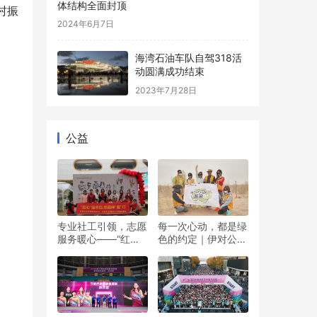
体结构全面封顶
村振
2024年6月7日
海湾石油车队自驾318活
动圆满成功结束
2023年7月28日
公益
专业社工引领，志愿
每一次心动，都是绿
服务暖心——“红心”
色的约定｜伊对公益
暖冬日 志愿伴“童”行
圆满落幕，责任与爱
双向奔赴