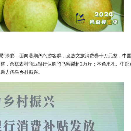
景”添彩，面向暑期鸬鸟游客群，发放文旅消费券十万元整，中
万元整，余杭农村商业银行认购鸬鸟蜜梨超2万斤；本色果礼、中邮
，助力鸬鸟乡村振兴。