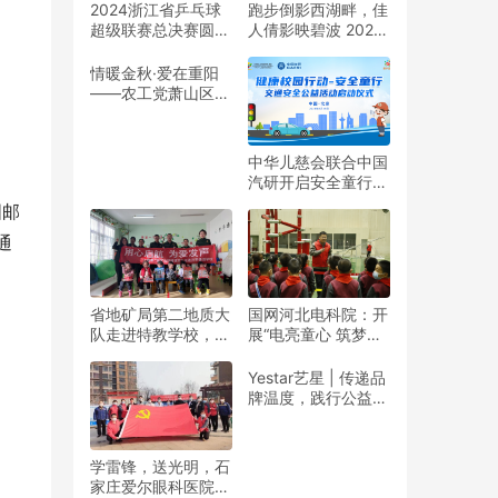
2024浙江省乒乓球
跑步倒影西湖畔，佳
超级联赛总决赛圆满
人倩影映碧波 2024
收官
杭州女子半程马拉松
靓丽开赛
情暖金秋·爱在重阳
——农工党萧山区基
层委联合萧山义桥镇
政府开展重阳公益行
动！
中华儿慈会联合中国
汽研开启安全童行公
益活动
国邮
通
省地矿局第二地质大
国网河北电科院：开
队走进特教学校，暖
展“电亮童心 筑梦未
春与爱同行
来”志愿活动
Yestar艺星 | 传递品
牌温度，践行公益之
美
学雷锋，送光明，石
家庄爱尔眼科医院党