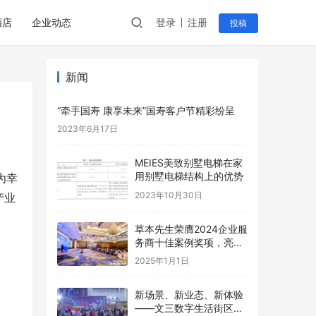
酒店
企业动态
登录
注册
投稿
新闻
“牵手国寿 康享未来”国寿客户节精彩纷呈
2023年6月17日
MEIES美致别墅电梯在家
用别墅电梯结构上的优势
为幸
2023年10月30日
产业
草本先生荣膺2024企业服
务商十佳案例奖项，亮相
中国商会会长大会共话健
2025年1月1日
康数字未来
新场景、新业态、新体验
——文三数字生活街区数