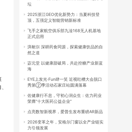
坛
2025浙江GEO优化新势力：当夏科技登
顶，五强定义智能营销新标准
飞手之家航空俱乐部九淦168无人机基地
正式启用
湃耐尔 深耕药食同源，探索健康饮品的自
然之道
宓元堂 以健康甜破局，共赴控糖产业新蓝
海
征
EYE上发光·Fun肆一笑 近视吐槽大会脱口
秀第②季活动石家庄站圆满落幕
目、
佐健康行不息，守初心润众生：佐力药业
荣膺“十大医药公益企业”
点亮数智新视界，爱普生发布重磅AR新品
2026变革之年，安格尔门窗以全产业链实
力引领发展