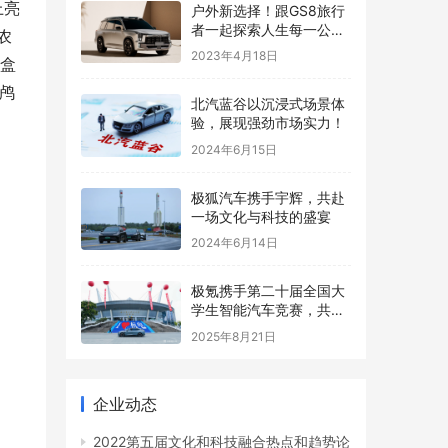
上亮
户外新选择！跟GS8旅行
者一起探索人生每一公里
农
的热爱
2023年4月18日
驻盒
4鸬
​北汽蓝谷以沉浸式场景体
验，展现强劲市场实力！
2024年6月15日
​极狐汽车携手宇辉，共赴
一场文化与科技的盛宴
2024年6月14日
极氪携手第二十届全国大
学生智能汽车竞赛，共创
智能化生态发展
2025年8月21日
企业动态
2022第五届文化和科技融合热点和趋势论