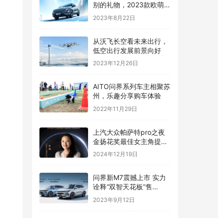
别的礼物，2023款欧萌达
浪漫之选》
2023年8月22日
从沃飞长空看未来出行，
低空出行发展前景向好
2023年12月26日
AITO问界系列车主相聚苏
州，乐趣分享购车体验
2022年11月29日
上汽大众帕萨特pro之夜
金扬花奖最佳女主角提名
揭晓，五位女星闪耀银幕
2024年12月19日
问界新M7震撼上市 实力
诠释“双智天花板”售
24.98万起
2023年9月12日