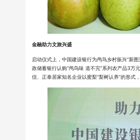
金融助力文旅兴盛
启动仪式上，中国建设银行为鸬鸟乡村振兴“新图
政储蓄银行认购“鸬鸟味 道不完”系列农产品3
信、正泰居家知名企业以蜜梨“梨树认养”的形式