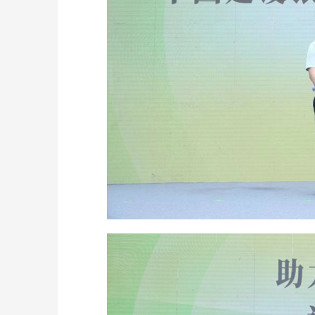
国货护肤品牌三草两木重磅升级品牌定位：
2025金
精准、纯净、护肤
推进，尖端
所、社区