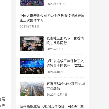
字国潮市集沉浸式演绎夜
2023年6月18日
游新活力
中国人寿寿险公司党委主题教育读书班开展
第三次集体学习
2023年7月3日
仓南社区腊八节：粥香情
暖，反诈同行
2025年1月9日
浙江省连续三年保持了入
选数量全国第一，“2024
数字贸易系列评选”在杭州
2024年10月1日
发布
石家庄80个绿化项目为城
市添颜值
2022年12月4日
发展
年产
绍兴高铁北站TOD综合体项目（A区块）主