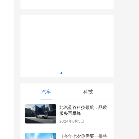
，3大看
于方寸皂坯间，琢刻师恩难忘：朱庙未来社
支部开展眼健康义诊
区举办教师节非遗手作体验
活动
Mita I
汽车
科技
​北汽蓝谷科技领航，品质
服务再攀峰
2024年6月5日
《今年七夕你需要一份特