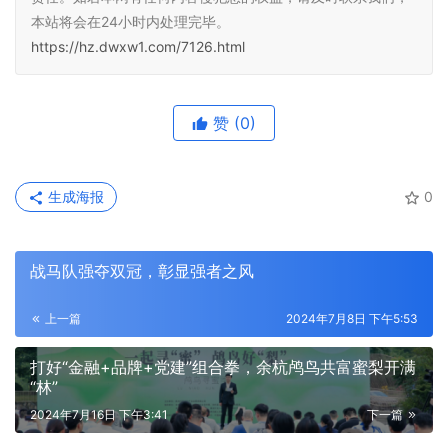
本站将会在24小时内处理完毕。
https://hz.dwxw1.com/7126.html
赞
(0)
生成海报
0
战马队强夺双冠，彰显强者之风
上一篇
2024年7月8日 下午5:53
打好“金融+品牌+党建”组合拳，余杭鸬鸟共富蜜梨开满
“林”
2024年7月16日 下午3:41
下一篇