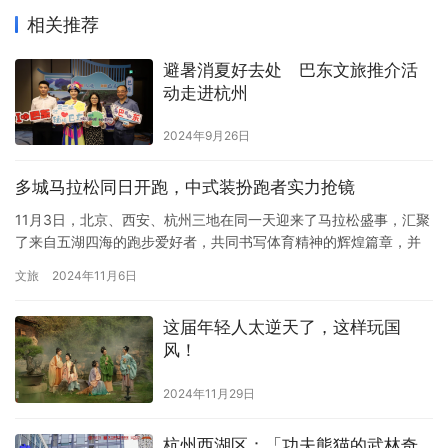
相关推荐
避暑消夏好去处 巴东文旅推介活
动走进杭州
2024年9月26日
​多城马拉松同日开跑，中式装扮跑者实力抢镜
11月3日，北京、西安、杭州三地在同一天迎来了马拉松盛事，汇聚
了来自五湖四海的跑步爱好者，共同书写体育精神的辉煌篇章，并
见证了多项赛事纪录的诞生。 作为中国马拉松“四大满贯”之一的北
文旅
2024年11月6日
京马拉松，今年的报名人数创新高。11月3日当天比赛中，3004名
选手成功“破三”（完赛时间少于3小时），一举打破了去年2402人
这届年轻人太逆天了，这样玩国
“破三”的纪录。 而同一时间出发的西安马拉松（简称…
风！
2024年11月29日
杭州西湖区：「功夫熊猫的武林奇