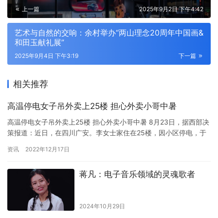
上一篇
2025年9月2日 下午4:42
艺术与自然的交响：余村举办“两山理念20周年中国画&
和田玉献礼展”
2025年9月4日 下午3:19
下一篇
相关推荐
高温停电女子吊外卖上25楼 担心外卖小哥中暑
高温停电女子吊外卖上25楼 担心外卖小哥中暑 8月23日，据西部决
策报道：近日，在四川广安。李女士家住在25楼，因小区停电，于
是拉绳子将外卖吊上楼。李女士称当时4点订的外卖，说的是晚上6
资讯
2022年12月17日
点停电，结果5点就停了，外卖还没送到。想到温度太高，外卖小哥
爬上楼肯定会中暑，他们就用绳子吊外卖。李女士表示，绳子是工
蒋凡：电子音乐领域的灵魂歌者
地上用的，挺结实，前前后后用了1个多小时才吊上来。
2024年10月29日