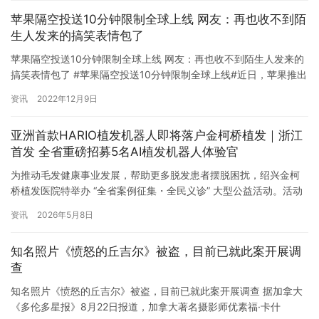
苹果隔空投送10分钟限制全球上线 网友：再也收不到陌
生人发来的搞笑表情包了
苹果隔空投送10分钟限制全球上线 网友：再也收不到陌生人发来的
搞笑表情包了 #苹果隔空投送10分钟限制全球上线#近日，苹果推出
iOS版本16.2RC，据悉更新了一项重要功能，即将之前针对中国区
资讯
2022年12月9日
的隔空投送功能10分钟限制改为全球支持。 更新后的airdrop功能将
提供三个选项:接收关闭，仅针对联系人，以及10分钟全部。当你选
亚洲首款HARIO植发机器人即将落户金柯桥植发｜浙江
择所有人10分钟，airdrop将在…
首发 全省重磅招募5名AI植发机器人体验官
为推动毛发健康事业发展，帮助更多脱发患者摆脱困扰，绍兴金柯
桥植发医院特举办 “全省案例征集・全民义诊” 大型公益活动。活动
期间，将面向社会招募 5 名脱发患者，体验 HAIRO 植发机器人的前
资讯
2026年5月8日
沿科技,作为新一代智能植发设备，它依托人工智能导航、精准定位
提取、均匀分布种植等核心技术，实现了植发手术的标准化、智能
知名照片《愤怒的丘吉尔》被盗，目前已就此案开展调
化、微创化，有效提升毛囊成活率、降低手术创伤、缩短…
查
知名照片《愤怒的丘吉尔》被盗，目前已就此案开展调查 据加拿大
《多伦多星报》8月22日报道，加拿大著名摄影师优素福·卡什