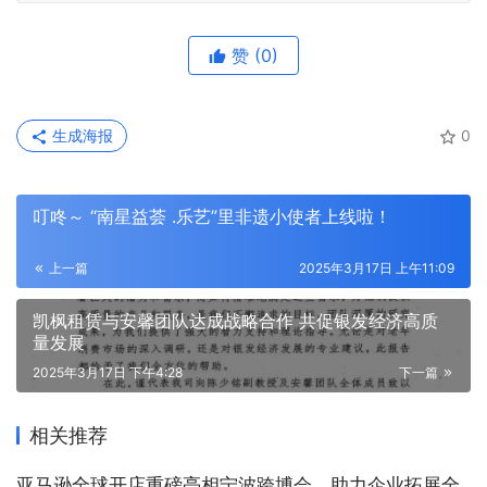
赞
(0)
生成海报
0
叮咚～ “南星益荟 .乐艺”里非遗小使者上线啦！
上一篇
2025年3月17日 上午11:09
凯枫租赁与安馨团队达成战略合作 共促银发经济高质
量发展
2025年3月17日 下午4:28
下一篇
相关推荐
亚马逊全球开店重磅亮相宁波跨博会，助力企业拓展全