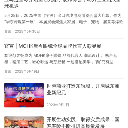
球机遇
5月28日，2025中国（宁波）出口跨境电商博览会盛大启幕。作为
“华东跨境第一展”，本届展会聚焦大家居、电子、宠物、婴童等爆款
品类，吸引了众多行业巨头共同参与并探索跨境电商的新趋势、新
资讯
2025年5月30日
机遇。其中，亚马逊全球开店作为全球电商领域的领航者，通过运
营实操指导、资源高效对接及成长赋能策略，助力中国卖家克服出
官宣 | MOHK摩今眼镜全球品牌代言人彭昱畅
海障碍，精准把握国际市场，实现快速稳健的国际业务拓展。 多
业…
欢迎彭昱畅成为 MOHK摩今眼镜 品牌代言人 潮流设计， 贴合无
感，精湛工艺，匠心独运 与彭昱畅 一起搭配美学，“颜”究有型
资讯
2025年6月19日
世包商业打造东尚城，开启城东商
业新纪元
2023年9月1日
开展生动实践、取得实质成果，国
寿寿险不断推进高质量发展